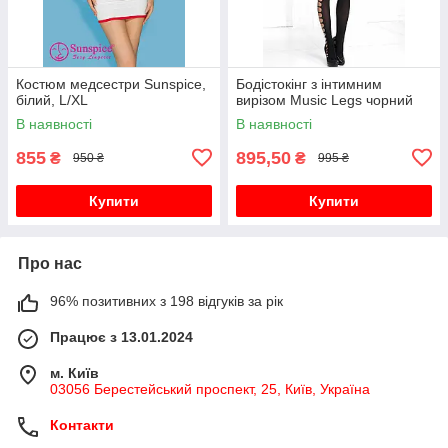
Костюм медсестри Sunspice,
Бодістокінг з інтимним
білий, L/XL
вирізом Music Legs чорний
В наявності
В наявності
855
895,50
₴
₴
950 ₴
995 ₴
Купити
Купити
Про нас
96% позитивних з 198 відгуків за рік
Працює з 13.01.2024
м. Київ
03056 Берестейський проспект, 25, Київ, Україна
Контакти