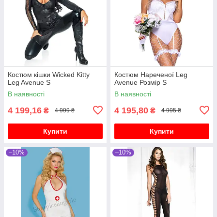
Костюм кішки Wicked Kitty
Костюм Нареченої Leg
Leg Avenue S
Avenue Розмір S
В наявності
В наявності
4 199,16
4 195,80
₴
₴
4 999 ₴
4 995 ₴
Купити
Купити
–10%
–10%