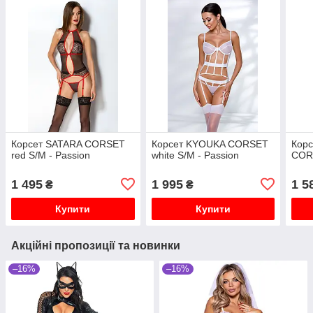
Корсет SATARA CORSET
Корсет KYOUKA CORSET
Корс
red S/M - Passion
white S/M - Passion
COR-
1 495
1 995
1 5
₴
₴
Купити
Купити
Акційні пропозиції та новинки
–16%
–16%