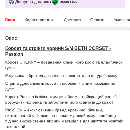
Доступна доставка
Опис
Характеристики
Доставка
Оплата
Умови п
Опис
Корсет та стрінги чорний S/M BETH CORSET -
Passion
Корсет CHERRY – поєднання класичного крою та еластичної
гумки.
Регульовані бретелі дозволяють підігнати по фігурі білизну.
Стрінги доповнюють корсет, створюючи з ним незамінний
дует.
Корсет Passion із відвертим дизайном – найкращий спосіб
розбудити чоловіка та загострити його фантазії до краю!
PASSION – ексклюзивний бренд еротичної білизни,
виготовлений у Польщі на власному швейному виробництві
під час використання якісних матеріалів для шиття та новітніх
технологій.