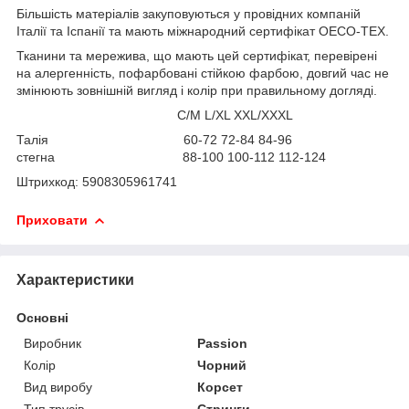
Більшість матеріалів закуповуються у провідних компаній
Італії та Іспанії та мають міжнародний сертифікат OECO-TEX.
Тканини та мережива, що мають цей сертифікат, перевірені
на алергенність, пофарбовані стійкою фарбою, довгий час не
змінюють зовнішній вигляд і колір при правильному догляді.
С/М L/XL XXL/XXXL
Талія 60-72 72-84 84-96
стегна 88-100 100-112 112-124
Штрихкод: 5908305961741
Приховати
Характеристики
Основні
Виробник
Passion
Колір
Чорний
Вид виробу
Корсет
Тип трусів
Стринги