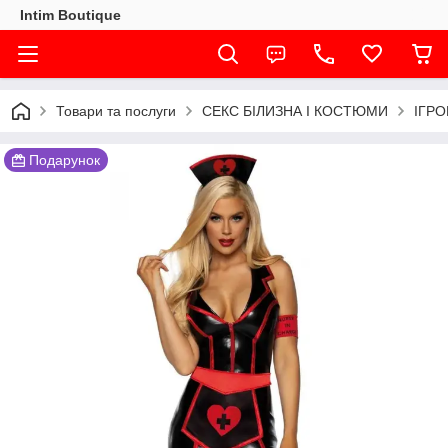
Intim Boutique
Товари та послуги
СЕКС БІЛИЗНА І КОСТЮМИ
ІГР
Подарунок