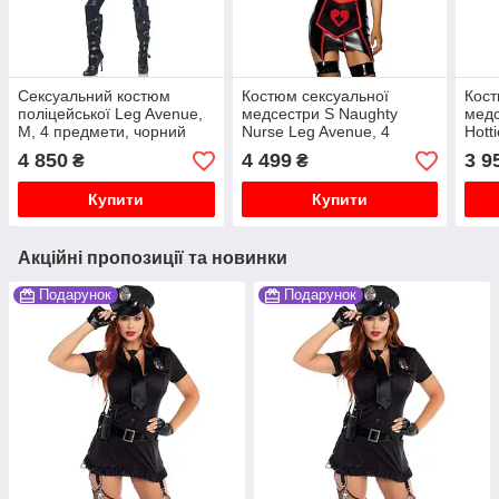
Сексуальний костюм
Костюм сексуальної
Кост
поліцейської Leg Avenue,
медсестри S Naughty
медс
M, 4 предмети, чорний
Nurse Leg Avenue, 4
Hott
предмети
XS
4 850
4 499
3 9
₴
₴
Купити
Купити
Акційні пропозиції та новинки
Подарунок
Подарунок