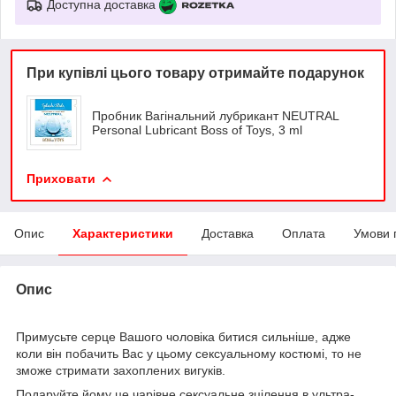
Доступна доставка
При купівлі цього товару отримайте подарунок
Пробник Вагінальний лубрикант NEUTRAL
Personal Lubricant Boss of Toys, 3 ml
Приховати
Опис
Характеристики
Доставка
Оплата
Умови 
Опис
Примусьте серце Вашого чоловіка битися сильніше, адже
коли він побачить Вас у цьому сексуальному костюмі, то не
зможе стримати захоплених вигуків.
Подаруйте йому це чарівне сексуальне зцілення в ультра-