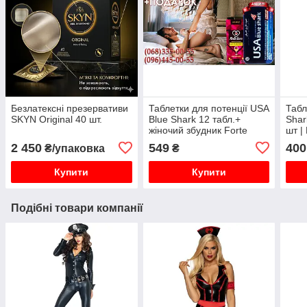
Безлатексні презервативи
Таблетки для потенції USA
Табл
SKYN Original 40 шт.
Blue Shark 12 табл.+
Shar
жіночий збудник Forte
шт |
Love 30 мл
чоло
2 450
549
400
₴/упаковка
₴
дії
Купити
Купити
Подібні товари компанії