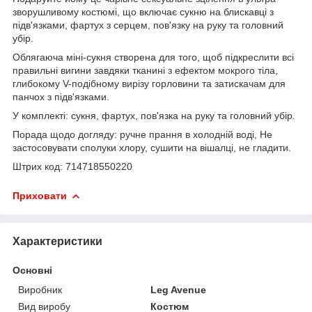
зворушливому костюмі, що включає сукню на блискавці з
підв'язками, фартух з серцем, пов'язку на руку та головний
убір.
Облягаюча міні-сукня створена для того, щоб підкреслити всі
правильні вигини завдяки тканині з ефектом мокрого тіла,
глибокому V-подібному вирізу горловини та затискачам для
панчох з підв'язками.
У комплекті: сукня, фартух, пов'язка на руку та головний убір.
Порада щодо догляду: ручне прання в холодній воді, Не
застосовувати сполуки хлору, сушити на вішалці, не гладити.
Штрих код: 714718550220
Приховати
Характеристики
Основні
Виробник
Leg Avenue
Вид виробу
Костюм