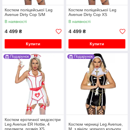
Костюм поліцейської Leg
Костюм поліцейської Leg
Avenue Dirty Cop S/M
Avenue Dirty Cop XS
В наявності
В наявності
4 499
4 499
₴
₴
Купити
Купити
Подарунок
Подарунок
Костюм еротичної медсестри
Leg Avenue ER Hottie, 4
Костюм черниці Leg Avenue,
предмети, розмір XS
M, з вінілу, чорного кольору