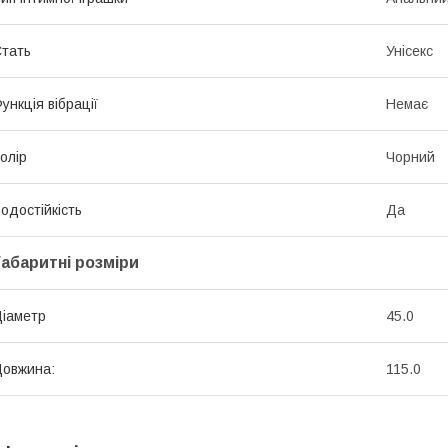
тать
Унісекс
ункція вібрації
Немає
олір
Чорний
одостійкість
Да
Габаритні розміри
іаметр
45.0
овжина:
115.0