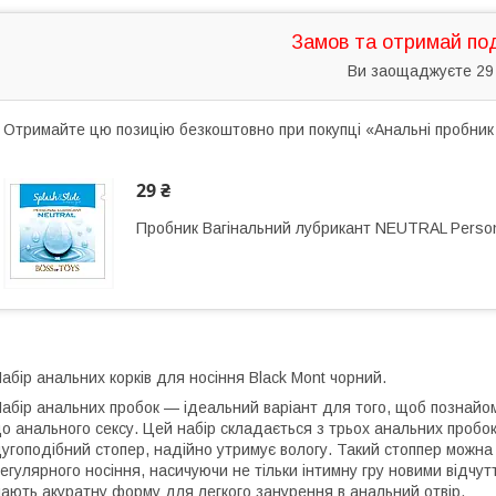
Замов та отримай по
Ви заощаджуєте 29
Отримайте цю позицію безкоштовно при покупці «Анальні пробник н
29 ₴
Пробник Вагінальний лубрикант NEUTRAL Personal
абір анальних корків для носіння Black Mont чорний.
абір анальних пробок — ідеальний варіант для того, щоб познайо
о анального сексу. Цей набір складається з трьох анальних пробок
угоподібний стопер, надійно утримує вологу. Такий стоппер можн
егулярного носіння, насичуючи не тільки інтимну гру новими відчут
ають акуратну форму для легкого занурення в анальний отвір.