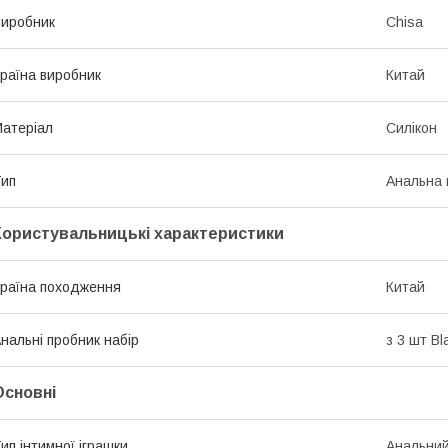
иробник
Chisa
раїна виробник
Китай
атеріал
Силікон
ип
Анальна 
Користувальницькі характеристики
раїна походження
Китай
нальні пробник набір
з 3 шт Bl
Основні
ип інтимної іграшки
Анальний