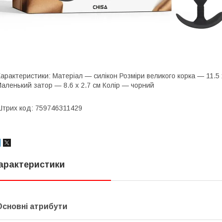
арактеристики: Матеріал — силікон Розміри великого корка — 11.5 х
аленький затор — 8.6 х 2.7 см Колір — чорний
трих код: 759746311429
арактеристики
Основні атрибути