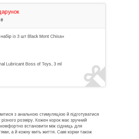
дарунок
 ₴
абір із 3 шт Black Mont Chisa»
 Lubricant Boss of Toys, 3 ml
митися з анальною стимуляцією й підготуватися
 різного розміру. Кожен корок має зручний
а комфортно встановити між сідниць для
тями, а й кожну мить життя. Самі корки також