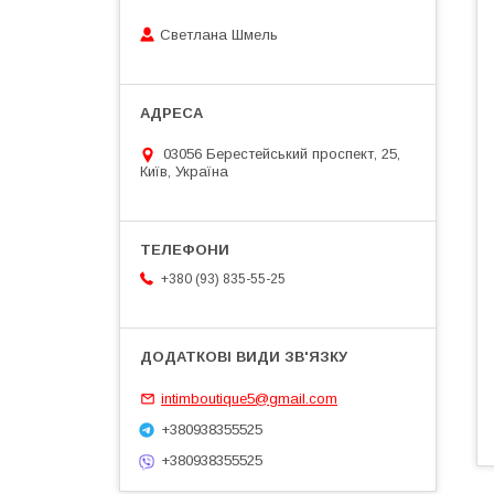
Светлана Шмель
03056 Берестейський проспект, 25,
Київ, Україна
+380 (93) 835-55-25
intimboutique5@gmail.com
+380938355525
+380938355525