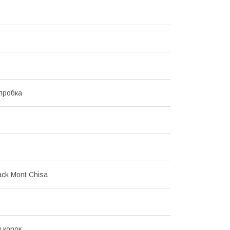
пробка
ack Mont Chisa
 корок