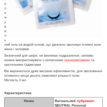
о
л
о
ж
у
в
а
л
ь
ний гель на водній основі, що ідеально зволожує інтимні зони
жінок і чоловіків.
Безпечний для шкіри, не викликає подразнення, сміливо
можна використовувати з латексними
презервативами
та
еротичними ґаджетами
Він вирізняється дуже високою ефективністю, для зволоження
інтимного місця досить невеликої кількості гелю.
Місткість 3 мл.
Характеристики
Назва
Вагінальний
лубрикант
NEUTRAL Personal