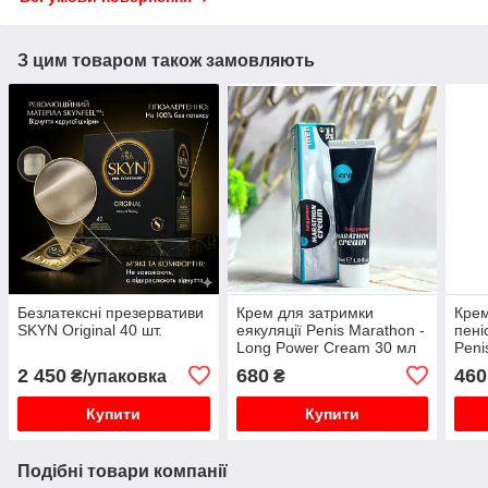
З цим товаром також замовляють
Безлатексні презервативи
Крем для затримки
Крем
SKYN Original 40 шт.
еякуляції Penis Marathon -
пені
Long Power Cream 30 мл
Peni
2 450
680
460
₴/упаковка
₴
Купити
Купити
Подібні товари компанії