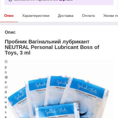
Опис
Характеристики
Доставка
Оплата
Умови п
Опис
Пробник Вагінальний лубрикант
NEUTRAL Personal Lubricant Boss of
Toys, 3 ml
П
р
о
ф
е
сі
й
н
и
й
з
в