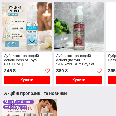
Лубрикант на водній
Лубрикант на водній
Лубр
основі Boss of Toys
основі (полуниця)
Boss
NEUTRAL |
STRAWBERRY Boys of
Гіпоалергенний гель | 50
Toys 100 ml
245
380
395
₴
₴
мл
Купити
Купити
Акційні пропозиції та новинки
Silver Fox 4 стика
Подарунок