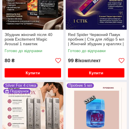
Збудник жіночий після 40
Red Spider Червоний Павук
років Excitement Magic
пробник | Стік для лібідо 5 мл
Arousal 1 пакетик
| Жіночий збудник у краплях |
Для сексу
Готово до відправки
Готово до відправки
80
99
₴
₴/комплект
Купити
Купити
Silver Fox 4 стика
Пробник 5 мл
Подарунок