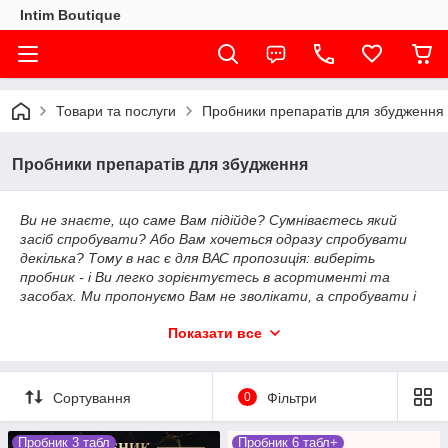
Intim Boutique
Товари та послуги
Пробники препаратів для збудження
Пробники препаратів для збудження
Ви не знаєте, що саме Вам підійде? Сумніваєтесь який
засіб спробувати? Або Вам хочеться одразу спробувати
декілька? Тому в нас є для ВАС пропозиція: виберіть
пробник - і Ви легко зорієнтуєтесь в асортименті та
засобах. Ми пропонуємо Вам не зволікати, а спробувати і
обрати для себе самий оптимальний варіант. Ми з
Показати все
радістю допоможемо Вам знову відчути насолоду, бажання
та яскраві емоції. Наші консультанти завжди раді
допомогти у виборі та дати потрібну інформацію
стосовно нашого асортименту.
Сортування
0
Фільтри
Пробник 3 табл
Пробник 6 табл+