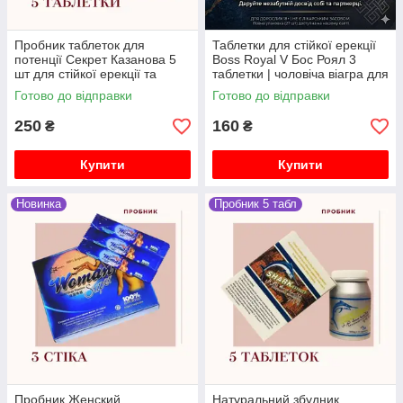
Пробник таблеток для
Таблетки для стійкої ерекції
потенції Секрет Казанова 5
Boss Royal V Бос Роял 3
шт для стійкої ерекції та
таблетки | чоловіча віагра для
витривалості
підтримки потенції
Готово до відправки
Готово до відправки
250
160
₴
₴
Купити
Купити
Новинка
Пробник 5 табл
Пробник Женский
Натуральний збудник