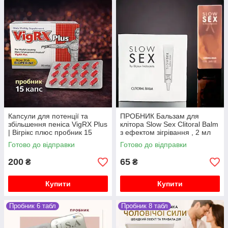
Капсули для потенції та
ПРОБНИК Бальзам для
збільшення пеніса VigRX Plus
клітора Slow Sex Clitoral Balm
| Вігрікс плюс пробник 15
з ефектом зігрівання , 2 мл
капсул
Готово до відправки
Готово до відправки
200
65
₴
₴
Купити
Купити
Пробник 6 табл
Пробник 8 табл