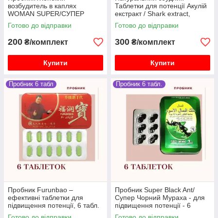
возбудитель в каплях
Таблетки для потенції Акулій
WOMAN SUPER/СУПЕР
екстракт / Shark extract,
ЖЕНЩИНА - 3 стіка
Пробник 5 таблеток
Готово до відправки
Готово до відправки
200
300
₴/комплект
₴/комплект
Купити
Купити
Пробник 6 табл
Пробник 6 табл.
Пробник Furunbao –
Пробник Super Black Ant/
ефективні таблетки для
Супер Чорний Мураха - для
підвищення потенції, 6 табл.
підвищення потенції - 6
таблеток
Готово до відправки
Готово до відправки