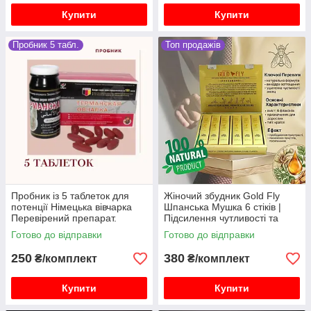
Купити
Купити
Пробник 5 табл.
Топ продажів
Пробник із 5 таблеток для
Жіночий збудник Gold Fly
потенції Німецька вівчарка
Шпанська Мушка 6 стіків |
Перевірений препарат.
Підсилення чутливості та
лібідо
Готово до відправки
Готово до відправки
250
380
₴/комплект
₴/комплект
Купити
Купити