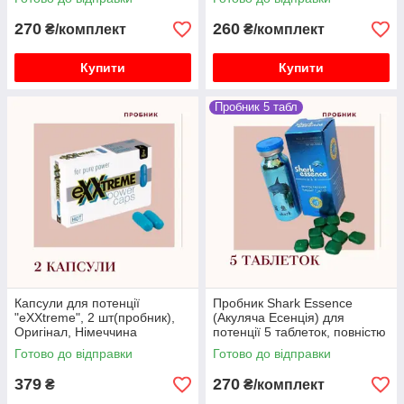
270
260
₴/комплект
₴/комплект
Купити
Купити
Пробник 5 табл
Капсули для потенції
Пробник Shark Essence
"eXXtreme", 2 шт(пробник),
(Акуляча Есенція) для
Оригінал, Німеччина
потенції 5 таблеток, повністю
натуральний
Готово до відправки
Готово до відправки
379
270
₴
₴/комплект