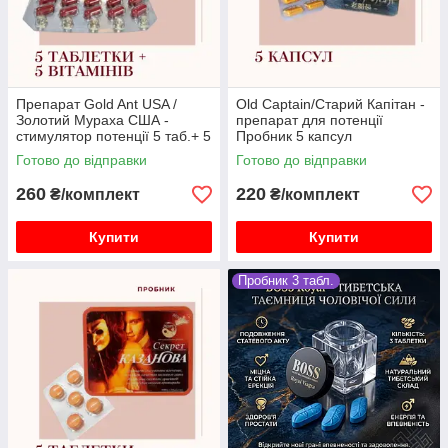
Препарат Gold Ant USA /
Old Captain/Старий Капітан -
Золотий Мураха США -
препарат для потенції
стимулятор потенції 5 таб.+ 5
Пробник 5 капсул
вітамінів
Готово до відправки
Готово до відправки
260
220
₴/комплект
₴/комплект
Купити
Купити
Пробник 3 табл.