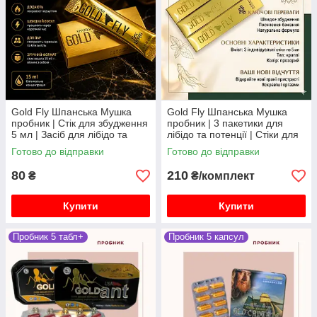
Gold Fly Шпанська Мушка
Gold Fly Шпанська Мушка
пробник | Стік для збудження
пробник | 3 пакетики для
5 мл | Засіб для лібідо та
лібідо та потенції | Стіки для
потенції | 1 шт
збудження | 5 мл
Готово до відправки
Готово до відправки
80
210
₴
₴/комплект
Купити
Купити
Пробник 5 табл+
Пробник 5 капсул