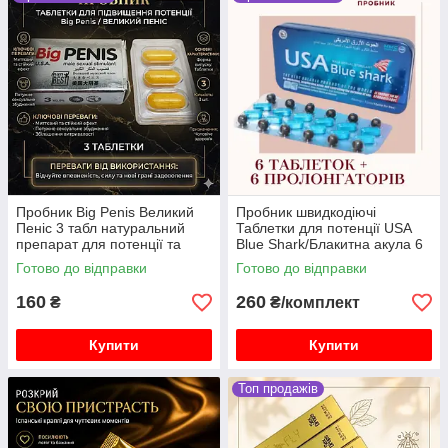
Пробник Big Penis Великий
Пробник швидкодіючі
Пеніс 3 табл натуральний
Таблетки для потенції USA
препарат для потенції та
Blue Shark/Блакитна акула 6
ерекції швидка дія
табл.
Готово до відправки
Готово до відправки
160
260
₴
₴/комплект
Купити
Купити
Топ продажів