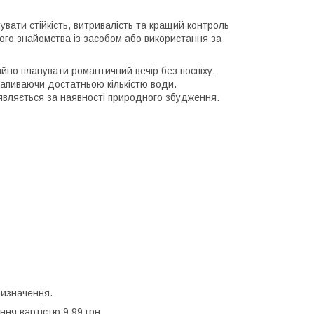
ати стійкість, витривалість та кращий контроль
шого знайомства із засобом або використання за
йно планувати романтичний вечір без поспіху.
запиваючи достатньою кількістю води.
оявляється за наявності природного збудження.
ризначення.
ня вартістю 9,99 грн.