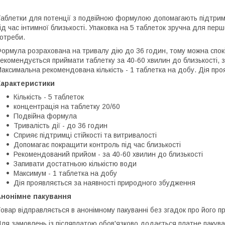
аблетки для потенції з подвійною формулою допомагають підтримув
ід час інтимної близькості. Упаковка на 5 таблеток зручна для пер
отреби.
ормула розрахована на тривалу дію до 36 годин, тому можна спокі
екомендується приймати таблетку за 40-60 хвилин до близькості, 
аксимальна рекомендована кількість - 1 таблетка на добу. Дія пр
Характеристики
Кількість - 5 таблеток
концентрація на таблетку 20/60
Подвійна формула
Тривалість дії - до 36 годин
Сприяє підтримці стійкості та витривалості
Допомагає покращити контроль під час близькості
Рекомендований прийом - за 40-60 хвилин до близькості
Запивати достатньою кількістю води
Максимум - 1 таблетка на добу
Дія проявляється за наявності природного збудження
Анонімне пакування
овар відправляється в анонімному пакуванні без згадок про його п
ля замовлень із післяплатою обов'язково додається платне пакуван