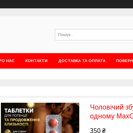
РО НАС
КОНТАКТИ
ДОСТАВКА ТА ОПЛАТА
ПОВЕРН
Чоловічий зб
одному MaxCo
350 ₴