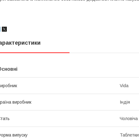
арактеристики
Основні
иробник
Vida
раїна виробник
Індія
тать
Чоловіча
орма випуску
Таблетки