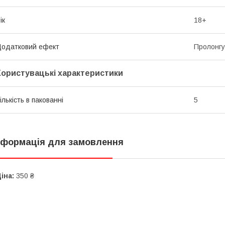
ік
18+
одатковий ефект
Пролонгу
Користувацькі характеристики
ількість в пакованні
5
нформація для замовлення
іна:
350 ₴