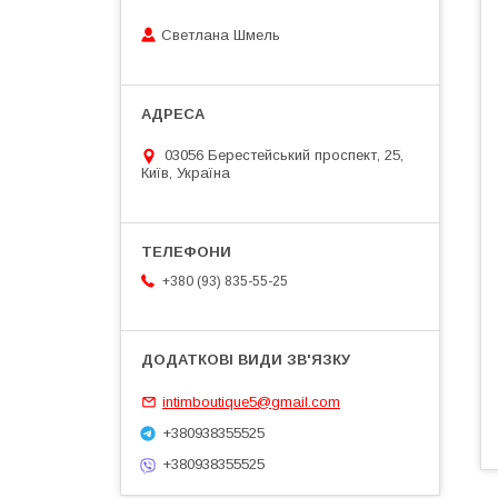
Светлана Шмель
03056 Берестейський проспект, 25,
Київ, Україна
+380 (93) 835-55-25
intimboutique5@gmail.com
+380938355525
+380938355525