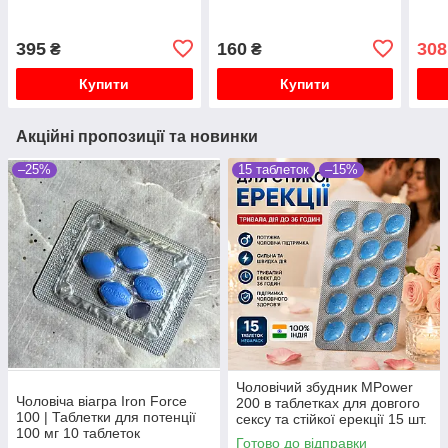
віагра для підтримки
потенції
395
160
308
₴
₴
Купити
Купити
Акційні пропозиції та новинки
–25%
15 таблеток
–15%
Чоловічий збудник MPower
Чоловіча віагра Iron Force
200 в таблетках для довгого
100 | Таблетки для потенції
сексу та стійкої ерекції 15 шт.
100 мг 10 таблеток
Готово до відправки