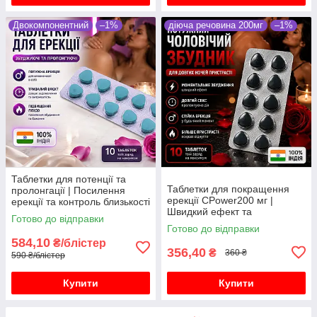
Двокомпонентний
–1%
діюча речовина 200мг
–1%
Таблетки для потенції та
Таблетки для покращення
пролонгації | Посилення
ерекції CPower200 мг |
ерекції та контроль близькості
Швидкий ефект та
10 таблеток
Готово до відправки
впевненість у собі
Готово до відправки
584,10
₴/блістер
356,40
₴
360 ₴
590 ₴/блістер
Купити
Купити