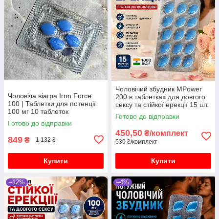
Чоловічий збудник MPower
Чоловіча віагра Iron Force
200 в таблетках для довгого
100 | Таблетки для потенції
сексу та стійкої ерекції 15 шт.
100 мг 10 таблеток
Готово до відправки
Готово до відправки
450,50
₴/комплект
849
₴
1 132 ₴
530 ₴/комплект
Купити
Купити
–12%
–4%