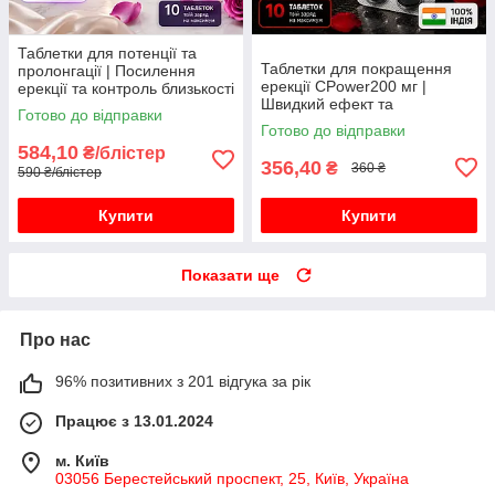
Таблетки для потенції та
Таблетки для покращення
пролонгації | Посилення
ерекції CPower200 мг |
ерекції та контроль близькості
Швидкий ефект та
10 таблеток
Готово до відправки
впевненість у собі
Готово до відправки
584,10
₴/блістер
356,40
₴
360 ₴
590 ₴/блістер
Купити
Купити
Показати ще
Про нас
96% позитивних з 201 відгука за рік
Працює з 13.01.2024
м. Київ
03056 Берестейський проспект, 25, Київ, Україна