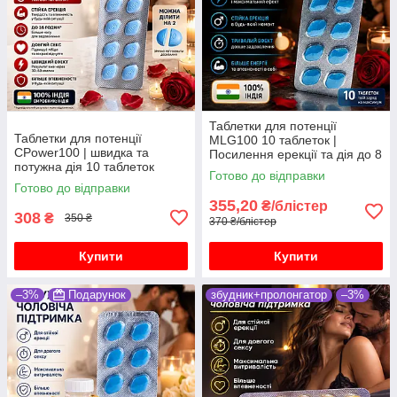
Таблетки для потенції
Таблетки для потенції
MLG100 10 таблеток |
СPower100 | швидка та
Посилення ерекції та дія до 8
потужна дія 10 таблеток
годин
Готово до відправки
Готово до відправки
355,20
₴/блістер
308
₴
350 ₴
370 ₴/блістер
Купити
Купити
–3%
Подарунок
збудник+пролонгатор
–3%