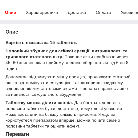
Опис
Характеристики
Доставка
Оплата
Умови п
Опис
Вартість вказана за 15 таблеток.
Чоловічий збудник для стійкої ерекції, витривалості та
тривалого статевого акту.
Починає діяти приблизно через
45–60 хвилин після прийому, а ефект зберігається від 6 до 8
годин.
Допомагає підтримувати міцну ерекцію, продовжити статевий
акт та відтермінувати еякуляцію. Також сприяє швидшому
відновленню між статевими актами. Препарат працює лише
за наявності сексуального збудження.
Таблетку можна ділити навпіл.
Для багатьох чоловіків
половини таблетки буває достатньо, тому однієї упаковки
може вистачити на більшу кількість прийомів. Якщо ви
користуєтеся препаратом вперше, можна почати саме з
половини таблетки та оцінити ефект.
Переваги