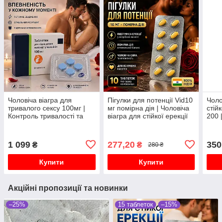
Чоловіча віагра для
Пігулки для потенції Vid10
Чоло
тривалого сексу 100мг |
мг помірна дія | Чоловіча
стій
Контроль тривалості та
віагра для стійкої ерекції
200 
стійка потенція 4 таб
10 таблеток
1 099
277,20
350
₴
₴
280 ₴
Купити
Купити
Акційні пропозиції та новинки
–25%
15 таблеток
–15%