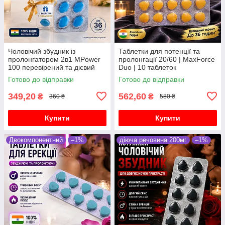
Чоловічий збудник із
Таблетки для потенції та
пролонгатором 2в1 MPower
пролонгації 20/60 | MaxForce
100 перевірений та дієвий
Duo | 10 таблеток
препарат 10 таблеток
Готово до відправки
Готово до відправки
349,20
562,60
₴
₴
360 ₴
580 ₴
Купити
Купити
Двокомпонентний
–1%
діюча речовина 200мг
–1%