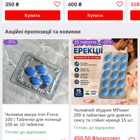
350
400
308
₴
₴
Купити
Купити
Акційні пропозиції та новинки
–25%
15 таблеток
–15%
Чоловічий збудник MPower
Чоловіча віагра Iron Force
200 в таблетках для довгого
100 | Таблетки для потенції
сексу та стійкої ерекції 15 шт.
100 мг 10 таблеток
Готово до відправки
Готово до відправки
450,50
₴/комплект