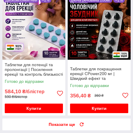
Двокомпонентний
–1%
діюча речовина 200мг
–1%
Таблетки для потенції та
Таблетки для покращення
пролонгації | Посилення
ерекції CPower200 мг |
ерекції та контроль близькості
Швидкий ефект та
10 таблеток
Готово до відправки
впевненість у собі
Готово до відправки
584,10
₴/блістер
356,40
₴
360 ₴
590 ₴/блістер
Купити
Купити
Показати ще