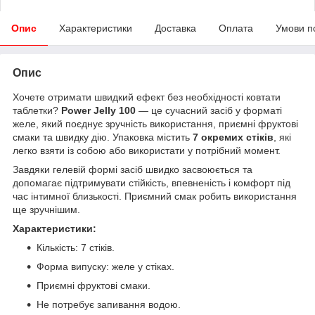
Опис
Характеристики
Доставка
Оплата
Умови п
Опис
Хочете отримати швидкий ефект без необхідності ковтати
таблетки?
Power Jelly 100
— це сучасний засіб у форматі
желе, який поєднує зручність використання, приємні фруктові
смаки та швидку дію. Упаковка містить
7 окремих стіків
, які
легко взяти із собою або використати у потрібний момент.
Завдяки гелевій формі засіб швидко засвоюється та
допомагає підтримувати стійкість, впевненість і комфорт під
час інтимної близькості. Приємний смак робить використання
ще зручнішим.
Характеристики:
Кількість: 7 стіків.
Форма випуску: желе у стіках.
Приємні фруктові смаки.
Не потребує запивання водою.