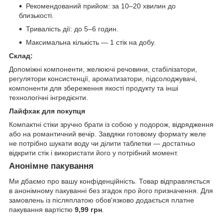
Рекомендований прийом: за 10–20 хвилин до
близькості.
Тривалість дії: до 5–6 годин.
Максимальна кількість — 1 стік на добу.
Склад:
Допоміжні компоненти, желюючі речовини, стабілізатори,
регулятори консистенції, ароматизатори, підсолоджувачі,
компоненти для збереження якості продукту та інші
технологічні інгредієнти.
Лайфхак для покупця
Компактні стіки зручно брати із собою у подорож, відрядження
або на романтичний вечір. Завдяки готовому формату желе
не потрібно шукати воду чи ділити таблетки — достатньо
відкрити стік і використати його у потрібний момент.
Анонімне пакування
Ми дбаємо про вашу конфіденційність. Товар відправляється
в анонімному пакуванні без згадок про його призначення. Для
замовлень із післяплатою обов'язково додається платне
пакування вартістю
9,99 грн
.