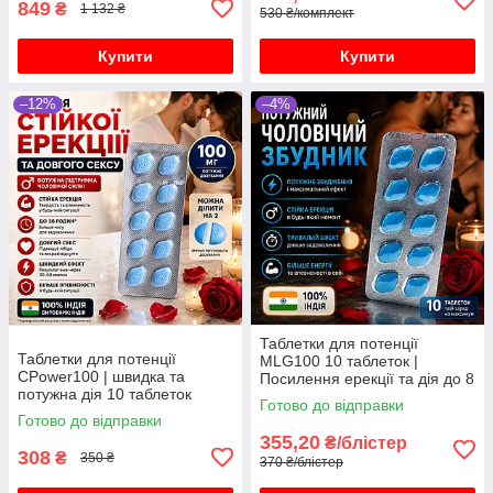
849
₴
1 132 ₴
530 ₴/комплект
Купити
Купити
–12%
–4%
Таблетки для потенції
Таблетки для потенції
MLG100 10 таблеток |
СPower100 | швидка та
Посилення ерекції та дія до 8
потужна дія 10 таблеток
годин
Готово до відправки
Готово до відправки
355,20
₴/блістер
308
₴
350 ₴
370 ₴/блістер