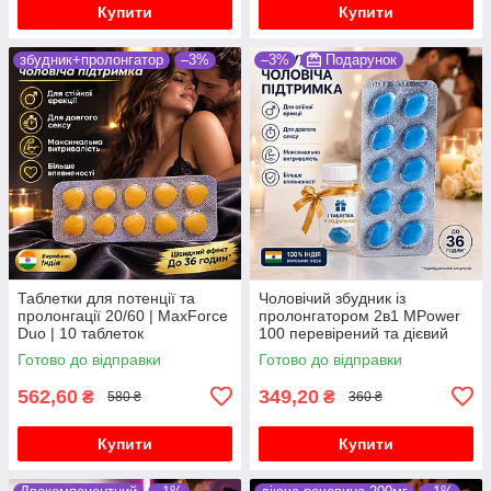
Купити
Купити
збудник+пролонгатор
–3%
–3%
Подарунок
Таблетки для потенції та
Чоловічий збудник із
пролонгації 20/60 | MaxForce
пролонгатором 2в1 MPower
Duo | 10 таблеток
100 перевірений та дієвий
препарат 10 таблеток
Готово до відправки
Готово до відправки
562,60
349,20
₴
₴
580 ₴
360 ₴
Купити
Купити