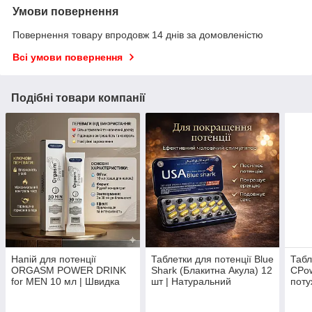
Умови повернення
Повернення товару впродовж 14 днів за домовленістю
Всі умови повернення
Подібні товари компанії
Напій для потенції
Таблетки для потенції Blue
Табл
ORGASM POWER DRINK
Shark (Блакитна Акула) 12
СPow
for MEN 10 мл | Швидка
шт | Натуральний
поту
стимуляція ерекції та
чоловічий збудник швидкої
енергії
дії