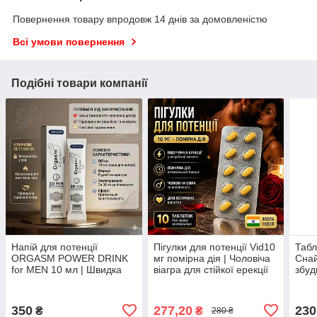
Повернення товару впродовж 14 днів за домовленістю
Всі умови повернення
Подібні товари компанії
Напій для потенції
Пігулки для потенції Vid10
Табл
ORGASM POWER DRINK
мг помірна дія | Чоловіча
Снай
for MEN 10 мл | Швидка
віагра для стійкої ерекції
збуд
стимуляція ерекції та
10 таблеток
для 
енергії
проф
350
277,20
230
₴
₴
280 ₴