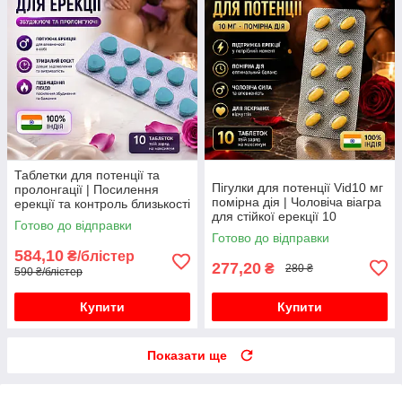
Таблетки для потенції та
Пігулки для потенції Vid10 мг
пролонгації | Посилення
помірна дія | Чоловіча віагра
ерекції та контроль близькості
для стійкої ерекції 10
10 таблеток
Готово до відправки
таблеток
Готово до відправки
584,10
₴/блістер
277,20
₴
280 ₴
590 ₴/блістер
Купити
Купити
Показати ще