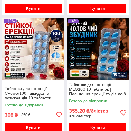
Купити
Купити
–12%
–4%
Таблетки для потенції
Таблетки для потенції
MLG100 10 таблеток |
СPower100 | швидка та
Посилення ерекції та дія до 8
потужна дія 10 таблеток
годин
Готово до відправки
Готово до відправки
355,20
₴/блістер
308
₴
350 ₴
370 ₴/блістер
Купити
Купити