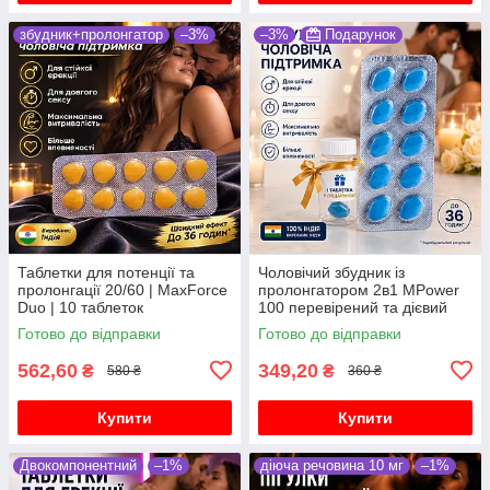
збудник+пролонгатор
–3%
–3%
Подарунок
Таблетки для потенції та
Чоловічий збудник із
пролонгації 20/60 | MaxForce
пролонгатором 2в1 MPower
Duo | 10 таблеток
100 перевірений та дієвий
препарат 10 таблеток
Готово до відправки
Готово до відправки
562,60
349,20
₴
₴
580 ₴
360 ₴
Купити
Купити
Двокомпонентний
–1%
діюча речовина 10 мг
–1%