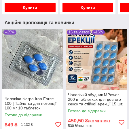
Купити
Купити
Акційні пропозиції та новинки
–25%
15 таблеток
–15%
Чоловічий збудник MPower
Чоловіча віагра Iron Force
200 в таблетках для довгого
100 | Таблетки для потенції
сексу та стійкої ерекції 15 шт.
100 мг 10 таблеток
Готово до відправки
Готово до відправки
450,50
₴/комплект
849
₴
1 132 ₴
530 ₴/комплект