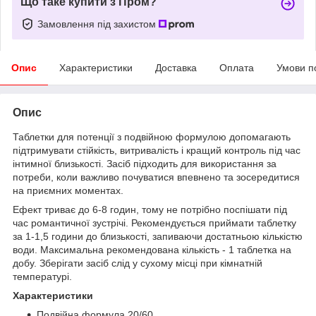
Що таке купити з Пром?
Замовлення під захистом
Опис
Характеристики
Доставка
Оплата
Умови п
Опис
Таблетки для потенції з подвійною формулою допомагають
підтримувати стійкість, витривалість і кращий контроль під час
інтимної близькості. Засіб підходить для використання за
потреби, коли важливо почуватися впевнено та зосередитися
на приємних моментах.
Ефект триває до 6-8 годин, тому не потрібно поспішати під
час романтичної зустрічі. Рекомендується приймати таблетку
за 1-1,5 години до близькості, запиваючи достатньою кількістю
води. Максимальна рекомендована кількість - 1 таблетка на
добу. Зберігати засіб слід у сухому місці при кімнатній
температурі.
Характеристики
Подвійна формула 20/60