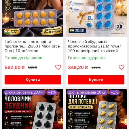
Таблетки для потенції та
Чоловічий збудник із
пролонгації 20/60 | MaxForce
пролонгатором 2в1 MPower
Duo | 10 таблеток
100 перевірений та дієвий
препарат 10 таблеток
Готово до відправки
Готово до відправки
562,60
349,20
₴
₴
580 ₴
360 ₴
Купити
Купити
діюча речовина 200мг
–1%
діюча речовина 10 мг
–1%