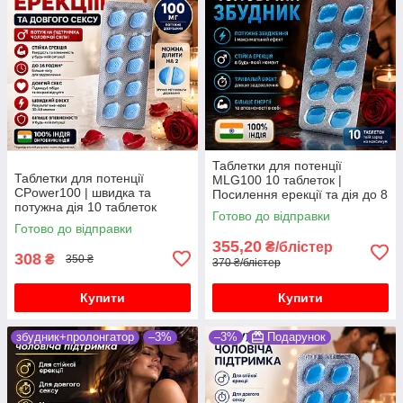
Таблетки для потенції
Таблетки для потенції
MLG100 10 таблеток |
СPower100 | швидка та
Посилення ерекції та дія до 8
потужна дія 10 таблеток
годин
Готово до відправки
Готово до відправки
355,20
₴/блістер
308
₴
350 ₴
370 ₴/блістер
Купити
Купити
збудник+пролонгатор
–3%
–3%
Подарунок