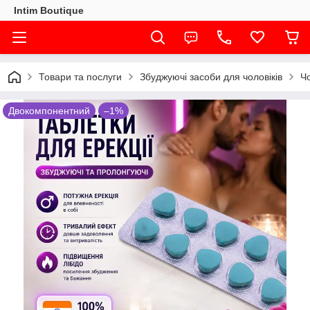
Intim Boutique
Товари та послуги
Збуджуючі засоби для чоловіків
Чо
Двокомпонентний
–1%