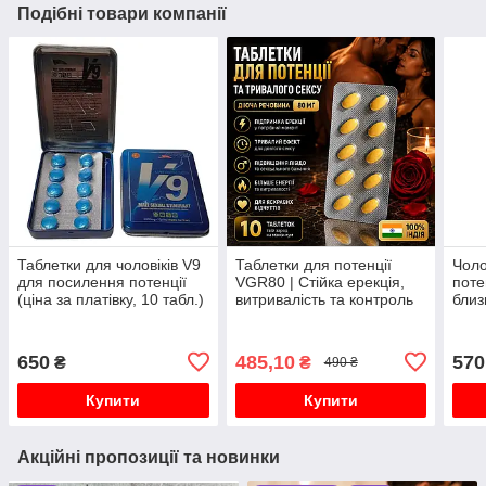
Подібні товари компанії
Таблетки для чоловіків V9
Таблетки для потенції
Чоло
для посилення потенції
VGR80 | Стійка ерекція,
поте
(ціна за платівку, 10 табл.)
витривалість та контроль
близ
для чоловіків 10 таб
20/6
650
485,10
570
₴
₴
490 ₴
Купити
Купити
Акційні пропозиції та новинки