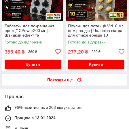
Таблетки для покращення
Пігулки для потенції Vid10 мг
ерекції CPower200 мг |
помірна дія | Чоловіча віагра
Швидкий ефект та
для стійкої ерекції 10
впевненість у собі
таблеток
Готово до відправки
Готово до відправки
356,40
277,20
₴
₴
360 ₴
280 ₴
Купити
Купити
Показати ще
Про нас
96% позитивних з 203 відгуків за рік
Працює з 13.01.2024
м. Київ