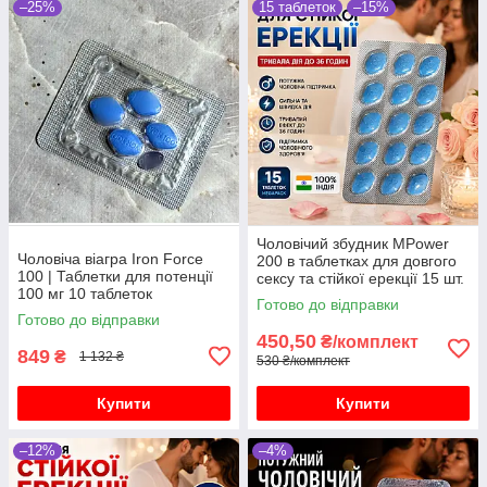
–25%
15 таблеток
–15%
Чоловічий збудник MPower
Чоловіча віагра Iron Force
200 в таблетках для довгого
100 | Таблетки для потенції
сексу та стійкої ерекції 15 шт.
100 мг 10 таблеток
Готово до відправки
Готово до відправки
450,50
₴/комплект
849
₴
1 132 ₴
530 ₴/комплект
Купити
Купити
–12%
–4%