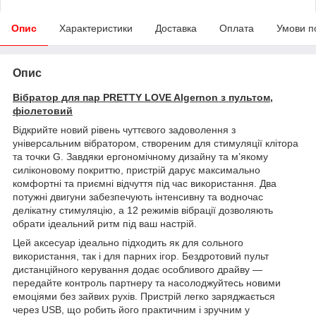
Опис
Характеристики
Доставка
Оплата
Умови п
Опис
Вібратор для пар PRETTY LOVE Algernon з пультом,
фіолетовий
Відкрийте новий рівень чуттєвого задоволення з
універсальним вібратором, створеним для стимуляції клітора
та точки G. Завдяки ергономічному дизайну та м’якому
силіконовому покриттю, пристрій дарує максимально
комфортні та приємні відчуття під час використання. Два
потужні двигуни забезпечують інтенсивну та водночас
делікатну стимуляцію, а 12 режимів вібрації дозволяють
обрати ідеальний ритм під ваш настрій.
Цей аксесуар ідеально підходить як для сольного
використання, так і для парних ігор. Бездротовий пульт
дистанційного керування додає особливого драйву —
передайте контроль партнеру та насолоджуйтесь новими
емоціями без зайвих рухів. Пристрій легко заряджається
через USB, що робить його практичним і зручним у