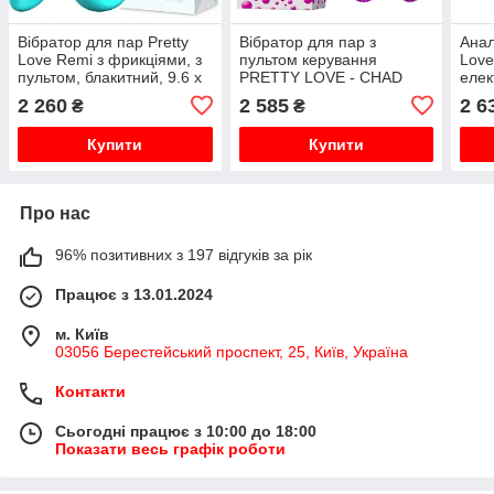
Вібратор для пар Pretty
Вібратор для пар з
Анал
Love Remi з фрикціями, з
пультом керування
Love
пультом, блакитний, 9.6 х
PRETTY LOVE - CHAD
елек
3.4 см
дода
2 260
2 585
2 6
₴
₴
х 3.
Купити
Купити
Про нас
96% позитивних з 197 відгуків за рік
Працює з 13.01.2024
м. Київ
03056 Берестейський проспект, 25, Київ, Україна
Контакти
Сьогодні працює з 10:00 до 18:00
Показати весь графік роботи