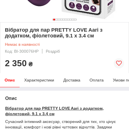
Вібратор для пар PRETTY LOVE Aari з
додатком, фіолетовий, 9.1 х 3.4 см
Немає в наявності
Код: BI-300076HP
Роздріб
2 350
₴
Опис
Характеристики
Доставка
Оплата
Умови п
Опис
Вібратор для пар PRETTY LOVE Aari з додатком,
фіолетовий, 9.1 х 3.4 см
Сучасний інтимний аксесуар, створений для тих, хто цінує
інновації, комфорт і нові рівні чуттєвих відчуттів. Завдяки