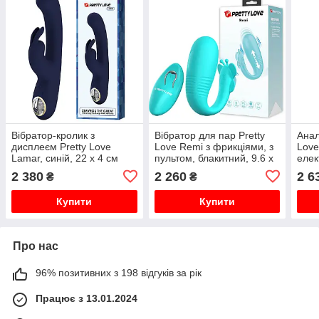
Вібратор-кролик з
Вібратор для пар Pretty
Анал
дисплеєм Pretty Love
Love Remi з фрикціями, з
Love
Lamar, синій, 22 х 4 см
пультом, блакитний, 9.6 х
елек
3.4 см
дода
2 380
2 260
2 6
₴
₴
х 3.
Купити
Купити
Про нас
96% позитивних з 198 відгуків за рік
Працює з 13.01.2024