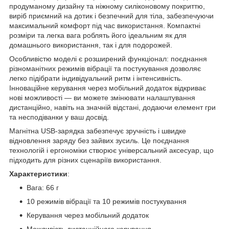
продуманому дизайну та ніжному силіконовому покриттю,
виріб приємний на дотик і безпечний для тіла, забезпечуючи
максимальний комфорт під час використання. Компактні
розміри та легка вага роблять його ідеальним як для
домашнього використання, так і для подорожей.
Особливістю моделі є розширений функціонал: поєднання
різноманітних режимів вібрації та постукування дозволяє
легко підібрати індивідуальний ритм і інтенсивність.
Інноваційне керування через мобільний додаток відкриває
нові можливості — ви можете змінювати налаштування
дистанційно, навіть на значній відстані, додаючи елемент гри
та несподіванки у ваш досвід.
Магнітна USB-зарядка забезпечує зручність і швидке
відновлення заряду без зайвих зусиль. Це поєднання
технологій і ергономіки створює універсальний аксесуар, що
підходить для різних сценаріїв використання.
Характеристики
:
Вага: 66 г
10 режимів вібрації та 10 режимів постукування
Керування через мобільний додаток
Можливість дистанційного керування