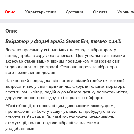
Опис
Характеристики
Доставка
Оплата
Умови п
Опис
Вібратор у формі гриба Sweet Em, темно-синій
Ласкаво просимо у світ магічних насолод з вібратором у
вигляді гриба з округлою головкою! Цей унікальний інтимний
аксесуар стане вашим вірним провідником у казковий світ
задоволення та пристрасті. Основна перевага вібратора –
його незвичайний дизайн.
Натхненний природою, він нагадує ніжний грибочок, готовий
запросити вас у свій чарівний ліс. Округла головка вібратора
пестить ваш клітор, подібно до м'якого дотику пелюсток квітки,
даруючи неповторні відчуття і справжню ейфорію.
М'які вібрації, створювані цим дивовижним аксесуаром,
проникаючи глибоко у вашу чутливість, пробуджуючи всі
почуття та бажання. Ви самі контролюєте інтенсивність
стимуляції, налаштовуючи вібрації за власними
уподобаннями.