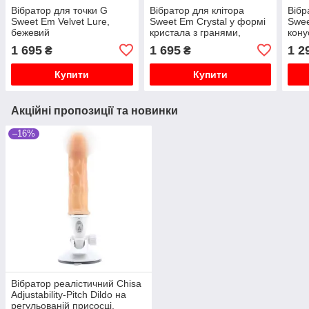
Вібратор для точки G
Вібратор для клітора
Вібр
Sweet Em Velvet Lure,
Sweet Em Crystal у формі
Swee
бежевий
кристала з гранями,
кону
рожевий, 8 × 4,8 см
фіол
1 695
1 695
1 2
₴
₴
Купити
Купити
Акційні пропозиції та новинки
–16%
Вібратор реалістичний Chisa
Adjustability-Pitch Dildo на
регульованій присосці,