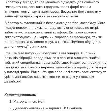
Вібратор у вигляді гриба ідеально підходить для сольного
використання, але також додасть нових фарб вашим
інтимним моментам з партнером. Дозвольте йому внести у
ваше життя щось чарівне та сексуально нове.
Вібратор виготовлений із безпечного для тіла матеріалу. Його
гладка поверхня приємна на дотик і легко ковзає по шкірі,
забезпечуючи максимальний комфорт. Ви також можете
використовувати цей чарівний вібратор як масажера, так як
його широка за площею округла голівка відмінно підходить
для стимуляції різних зон.
Іграшка має потужний моторчик, який генерує 10 різних
режимів вібрацій, серед яких ви з легкістю зможете знайти
той, який сподобається вам найбільше. Наважтеся поринути у
світ казки та спокуси з нереалістичним вібратором для клітора
у вигляді гриба. Відкрийте для себе нові можливості екстазу та
урізноманітнюйте своє інтимне життя з цим унікальним
девайсом!
Характеристики:
Матеріал – силікон
Джерело живлення – зарядка USB-кабель