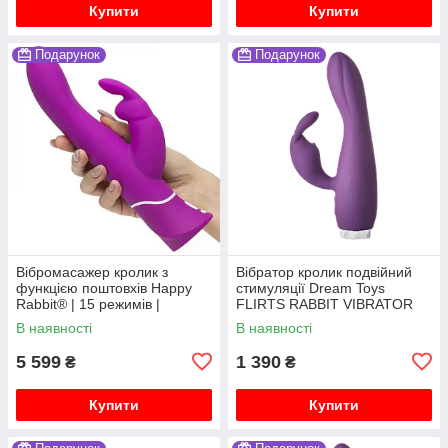
Купити
Купити
Подарунок
Подарунок
Вібромасажер кролик з
Вібратор кролик подвійний
функцією поштовхів Happy
стимуляції Dream Toys
Rabbit® | 15 режимів |
FLIRTS RABBIT VIBRATOR
Водонепроникний
PURPLE
В наявності
В наявності
5 599
1 390
₴
₴
Купити
Купити