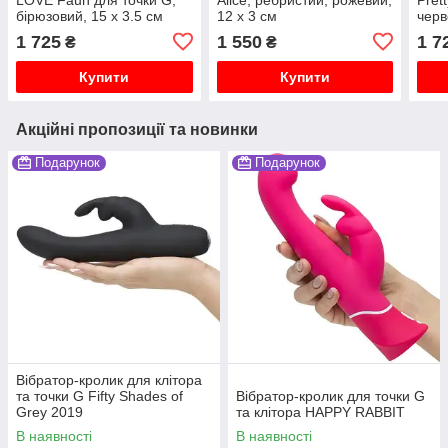
бірюзовий, 15 х 3.5 см
12 х 3 см
черв
1 725
1 550
1 7
₴
₴
Купити
Купити
Акційні пропозиції та новинки
Подарунок
Подарунок
Вібратор-кролик для клітора
та точки G Fifty Shades of
Вібратор-кролик для точки G
Grey 2019
та клітора HAPPY RABBIT
В наявності
В наявності