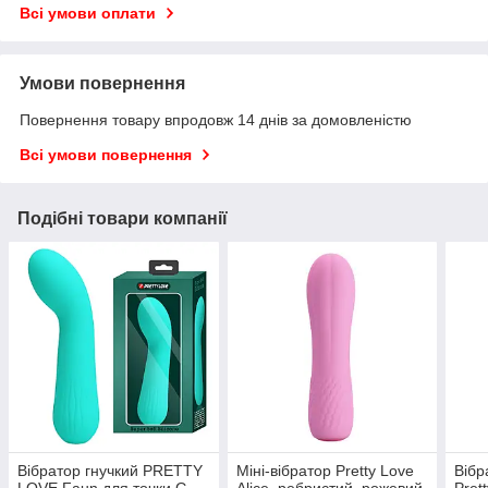
Всі умови оплати
Умови повернення
Повернення товару впродовж 14 днів за домовленістю
Всі умови повернення
Подібні товари компанії
Вібратор гнучкий PRETTY
Міні-вібратор Pretty Love
Вібр
LOVE Faun для точки G,
Alice, ребристий, рожевий,
Pret