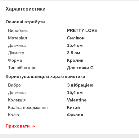
Характеристики
Основні атрибути
Виробник
PRETTY LOVE
Матеріал
Силікон
Довжина
15.4 см
Діаметр
3.8 см
Форма
Кролик
Тип вібратора
Для точки G
Користувальницькі характеристики
Вибро
З вібрацією
Довжина:
15,4 см
Колекція
Valentine
Країна походження
Китай
Колір
Фуксия
Приховати