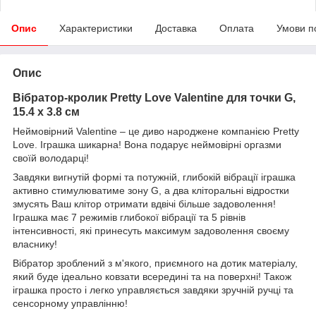
Опис
Характеристики
Доставка
Оплата
Умови п
Опис
Вібратор-кролик Pretty Love Valentine для точки G,
15.4 х 3.8 см
Неймовірний Valentine – це диво народжене компанією Pretty
Love. Іграшка шикарна! Вона подарує неймовірні оргазми
своїй володарці!
Завдяки вигнутій формі та потужній, глибокій вібрації іграшка
активно стимулюватиме зону G, а два кліторальні відростки
змусять Ваш клітор отримати вдвічі більше задоволення!
Іграшка має 7 режимів глибокої вібрації та 5 рівнів
інтенсивності, які принесуть максимум задоволення своєму
власнику!
Вібратор зроблений з м'якого, приємного на дотик матеріалу,
який буде ідеально ковзати всередині та на поверхні! Також
іграшка просто і легко управляється завдяки зручній ручці та
сенсорному управлінню!