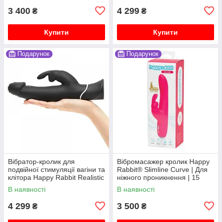
3 400
4 299
₴
₴
Купити
Купити
Подарунок
Подарунок
Вібратор-кролик для
Вібромасажер кролик Happy
подвійної стимуляції вагіни та
Rabbit® Slimline Curve | Для
клітора Happy Rabbit Realistic
ніжного проникнення | 15
режимів
В наявності
В наявності
4 299
3 500
₴
₴