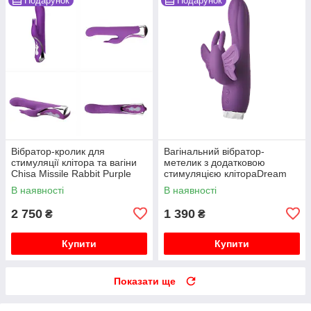
Подарунок
Подарунок
Вібратор-кролик для
Вагінальний вібратор-
стимуляції клітора та вагіни
метелик з додатковою
Chisa Missile Rabbit Purple
стимуляцією клітораDream
Toys FLIRTS BUTTERFLY
В наявності
В наявності
VIBRATOR PURPLE
2 750
1 390
₴
₴
Купити
Купити
Показати ще