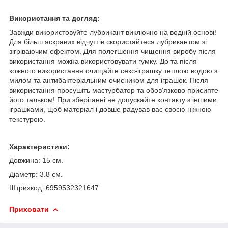
Використання та догляд:
Завжди використовуйте лубрикант виключно на водній основі!
Для більш яскравих відчуттів скористайтеся лубрикантом зі
зігріваючим ефектом. Для полегшення чищення виробу після
використання можна використовувати гумку. До та після
кожного використання очищайте секс-іграшку теплою водою з
милом та антибактеріальним очисником для іграшок. Після
використання просушіть мастурбатор та обов'язково присипте
його тальком! При зберіганні не допускайте контакту з іншими
іграшками, щоб матеріал і довше радував вас своєю ніжною
текстурою.
Характеристики:
Довжина: 15 см.
Діаметр: 3.8 см.
Штрихкод: 6959532321647
Приховати