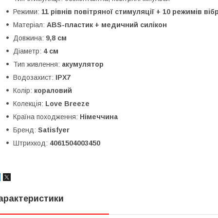
Режими:
11 рівнів повітряної стимуляції + 10 режимів вібр
Матеріал:
ABS-пластик + медичний силікон
Довжина:
9,8 см
Діаметр:
4 см
Тип живлення:
акумулятор
Водозахист:
IPX7
Колір:
кораловий
Колекція:
Love Breeze
Країна походження:
Німеччина
Бренд:
Satisfyer
Штрихкод:
4061504003450
арактеристики