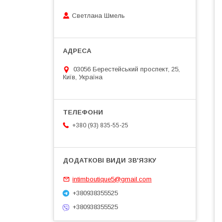
Светлана Шмель
03056 Берестейський проспект, 25,
Київ, Україна
+380 (93) 835-55-25
intimboutique5@gmail.com
+380938355525
+380938355525