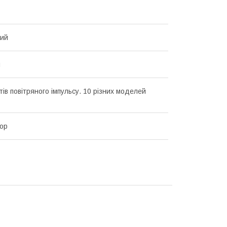
вий
я
тів повітряного імпульсу. 10 різних моделей
ор