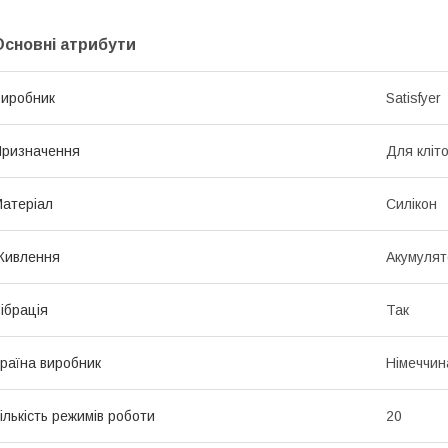
Основні атрибути
иробник
Satisfyer
ризначення
Для кліт
атеріал
Силікон
Живлення
Акумулят
ібрація
Так
раїна виробник
Німеччин
ількість режимів роботи
20