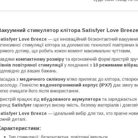
Вакуумний стимулятор клітора
Satisfyer Love Breez
atisfyer Love Breeze
— це інноваційний безконтактний вакуумний
нтенсивної стимуляції клітора за допомогою технології повітряних ім
рямого дотику, що робить кожен момент максимально чуттєвим.
Завдяки
компактному розміру
та ергономічній формі пристрій зру
івнів повітряної стимуляції
у поєднанні з
10 режимами вібрац
ідповідно до ваших бажань.
асадка з
медичного силікону
м’яко прилягає до клітора, створ
асолоду. Повністю
водонепроникний корпус (IPX7)
дає змогу ви
егко очищати його після використання.
ристрій працює від
вбудованого акумулятора
та заряджається 
бренд
Satisfyer
гарантує високу якість, безпеку матеріалів і довгові
atisfyer Love Breeze
— ідеальний вибір для тих, хто прагне нови
ожній деталі.
Характеристики:
Тип стимуляції: безконтактна, повітряні імпульси