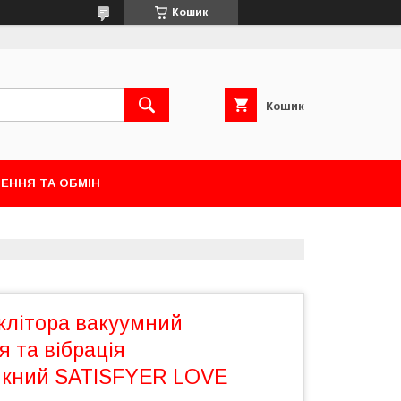
Кошик
Кошик
ЕННЯ ТА ОБМІН
клітора вакуумний
 та вібрація
икний SATISFYER LOVE