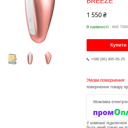
BREEZE
1 550 ₴
В наявності
Код:
T360
Купити
+380 (93) 835-55-25
повернення товару п
У компанії підключені
будь-який товар не п