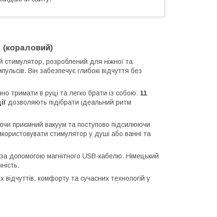
e
(кораловий)
 стимулятор, розроблений для ніжної та
пульсів. Він забезпечує глибокі відчуття без
чно тримати в руці та легко брати із собою.
11
ії
дозволяють підібрати ідеальний ритм
юючи приємний вакуум та поступово підсилюючи
користовувати стимулятор у душі або ванні та
за допомогою магнітного USB-кабелю. Німецький
чність.
х відчуттів, комфорту та сучасних технологій у