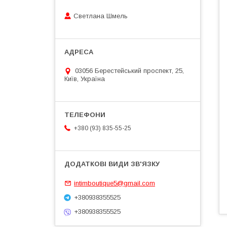
Светлана Шмель
03056 Берестейський проспект, 25,
Київ, Україна
+380 (93) 835-55-25
intimboutique5@gmail.com
+380938355525
+380938355525