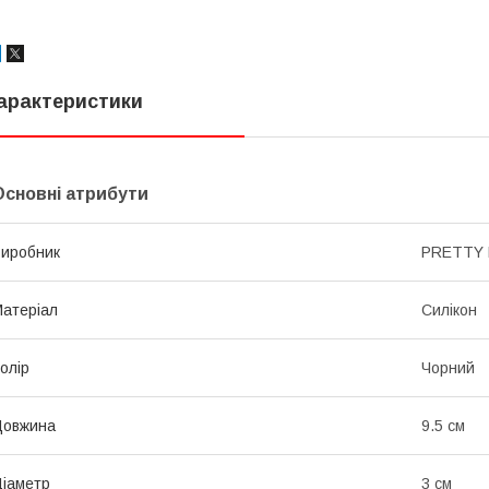
арактеристики
Основні атрибути
иробник
PRETTY 
атеріал
Силікон
олір
Чорний
Довжина
9.5 см
іаметр
3 см