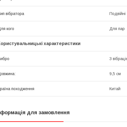
ип вібратора
Подвійні
ля кого
Для пар
Користувальницькі характеристики
Вибро
З вібрац
овжина:
9,5 см
раїна походження
Китай
нформація для замовлення