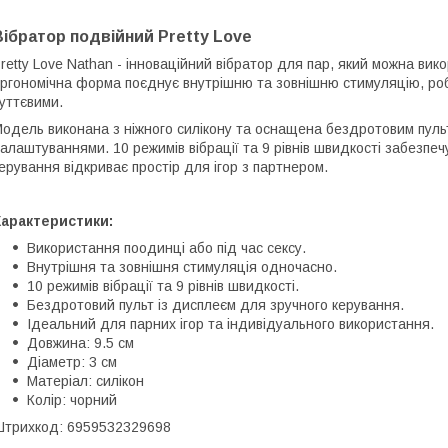
Вібратор подвійний Pretty Love
retty Love Nathan - інноваційний вібратор для пар, який можна викор
ргономічна форма поєднує внутрішню та зовнішню стимуляцію, ро
уттєвими.
одель виконана з ніжного силікону та оснащена бездротовим пуль
алаштуваннями. 10 режимів вібрації та 9 рівнів швидкості забезпе
ерування відкриває простір для ігор з партнером.
Характеристики:
Використання поодинці або під час сексу.
Внутрішня та зовнішня стимуляція одночасно.
10 режимів вібрації та 9 рівнів швидкості.
Бездротовий пульт із дисплеєм для зручного керування.
Ідеальний для парних ігор та індивідуального використання.
Довжина: 9.5 см
Діаметр: 3 см
Матеріал: силікон
Колір: чорний
трихкод: 6959532329698