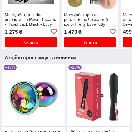
Мастурбатор вагіна
Мастурбатор вагін
Маст
реалістична Power Escorts
реалістичний в золотій
реал
- Rapid Jack Black - Lucy
колбі Pretty Love Kitty
беже
Vagina
1 275
1 470
499
₴
₴
Купити
Купити
Акційні пропозиції та новинки
–16%
–16%
Анальна пробка з кристалом
Вібратор вагінальний з