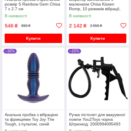
розмір S Rainbow Gem Chisa
малюнком Chisa Kissen
7 х 2.7 см
Romp, 10 режимів вібрації,
чорний
В наявності
В наявності
546
2 142
₴
₴
650 ₴
2 550 ₴
Купити
Купити
–16%
–15%
Анальна пробка з вібрацією
Ручка пістолет для вакуумної
та фрикціями Toy Joy The
помпи You2Toys чорна
Tough, з пультом, синій
Штрихкод: 2000994095493
В наявності
В наявності