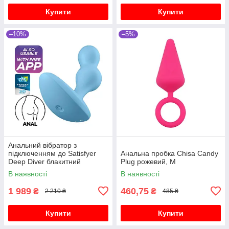
Купити
Купити
–10%
–5%
Анальний вібратор з
підключенням до Satisfyer
Анальна пробка Chisa Candy
Deep Diver блакитний
Plug рожевий, M
В наявності
В наявності
1 989
460,75
₴
₴
2 210 ₴
485 ₴
Купити
Купити