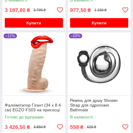
3 187,80
977,50
₴
₴
3 795 ₴
1 150 ₴
Купити
Купити
–11%
–10%
Ремінь для душу Shower
Фалоімітатор Гігант (34 х 8.4
Strap для гідропомп
см) EGZO FS03 на присосці
Bathmate
Готово до відправки
В наявності
3 426,50
558
₴
₴
3 850 ₴
620 ₴