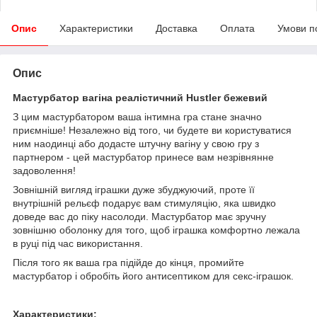
Опис
Характеристики
Доставка
Оплата
Умови п
Опис
Мастурбатор вагіна реалістичний Hustler бежевий
З цим мастурбатором ваша інтимна гра стане значно
приємніше! Незалежно від того, чи будете ви користуватися
ним наодинці або додасте штучну вагіну у свою гру з
партнером - цей мастурбатор принесе вам незрівнянне
задоволення!
Зовнішній вигляд іграшки дуже збуджуючий, проте її
внутрішній рельєф подарує вам стимуляцію, яка швидко
доведе вас до піку насолоди. Мастурбатор має зручну
зовнішню оболонку для того, щоб іграшка комфортно лежала
в руці під час використання.
Після того як ваша гра підійде до кінця, промийте
мастурбатор і обробіть його антисептиком для секс-іграшок.
Характеристики: