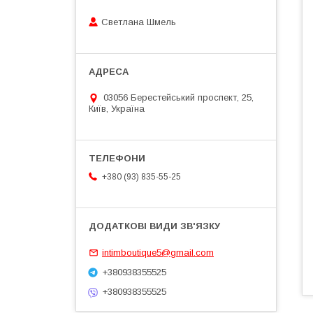
Светлана Шмель
03056 Берестейський проспект, 25,
Київ, Україна
+380 (93) 835-55-25
intimboutique5@gmail.com
+380938355525
+380938355525