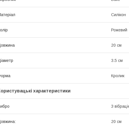
атеріал
Силікон
олір
Рожевий
Довжина
20 см
іаметр
3.5 см
Форма
Кролик
Користувацькі характеристики
Вибро
З вібрац
овжина:
20 см