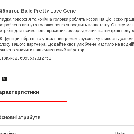
Вібратор Baile Pretty Love Gene
ладка поверхня та конічна головка роблять ковзання цієї секс-ігр
озроблена вигнута головка легко знаходить вашу точку G і спрямовує
отрібні для неймовірно приємних, зосереджених на внутрішньому ор
0 функцій вібрації та унікальний режим звукової чутливості дозволяю
олосу вашого партнера. Додайте своє улюблене мастило на водній 
овністю змочити ваш силіконовий вібратор.
трихкод: 6959532312751
арактеристики
Основні атрибути
иробник
Baile