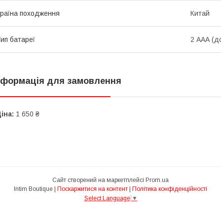
раїна походження
Китай
ип батареї
2 ААА (д
нформація для замовлення
іна:
1 650 ₴
Сайт створений на маркетплейсі
Prom.ua
Intim Boutique |
Поскаржитися на контент
|
Політика конфіденційності
Select Language
▼