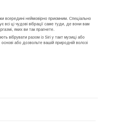
ашки всередині неймовірно приємним. Спеціально
 всі ці чудові вібрації саме туди, де вони вам
газмі, яких ви так прагнете.
ть вібрувати разом із Siri у такт музиці або
основі або дозвольте вашій природній волозі