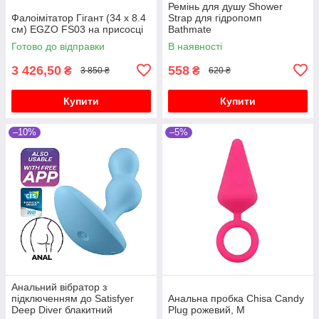
Ремінь для душу Shower
Фалоімітатор Гігант (34 х 8.4
Strap для гідропомп
см) EGZO FS03 на присосці
Bathmate
Готово до відправки
В наявності
3 426,50
558
₴
₴
3 850 ₴
620 ₴
Купити
Купити
–10%
–5%
Анальний вібратор з
підключенням до Satisfyer
Анальна пробка Chisa Candy
Deep Diver блакитний
Plug рожевий, M