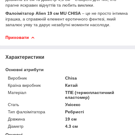
прагне яскравих відчуттів та любить виклики.
Фалоімітатор Alien 19 см MU CHISA
– це не просто інтимна
іграшка, а справжній елемент еротичного фентезі, який
запалює уяву та дарує незабутні моменти насолоди.
Приховати
Характеристики
Основні атрибути
Виробник
Chisa
Країна виробник
Китай
Матеріал
ТПЕ (термопластичний
еластомер)
Стать
Унісекс
Тип фалоімітатора
Ребристі
Довжина
19 см
Діаметр
4.3 см
Основні