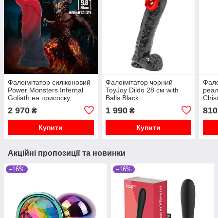
Фалоімітатор силіконовий
Фалоімітатор чорний
Фало
Power Monsters Infernal
ToyJoy Dildo 28 см with
реал
Goliath на присоску,
Balls Black
Chis
червоно-чорний, 25 см
No.0
2 970
1 990
810
₴
₴
Купити
Купити
Акційні пропозиції та новинки
–16%
–16%