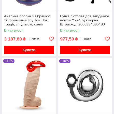
Анальна пробка з вібрацією
Ручка пістолет для вакуумної
та фрикціями Toy Joy The
помпи You2Toys чорна
Tough, з пультом, синій
Штрихкод: 2000994095493
В наявності
В наявності
3 187,80
977,50
₴
₴
3 795 ₴
1 150 ₴
Купити
Купити
–11%
–10%