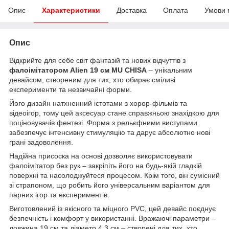
Опис
Характеристики
Доставка
Оплата
Умови 
Опис
Відкрийте для себе світ фантазій та нових відчуттів з
фалоімітатором Alien 19 см MU CHISA
– унікальним
девайсом, створеним для тих, хто обирає сміливі
експерименти та незвичайні форми.
Його дизайн натхненний істотами з хорор-фільмів та
відеоігор, тому цей аксесуар стане справжньою знахідкою для
поціновувачів фентезі. Форма з рельєфними виступами
забезпечує інтенсивну стимуляцію та дарує абсолютно нові
грані задоволення.
Надійна присоска на основі дозволяє використовувати
фалоімітатор без рук – закріпіть його на будь-якій гладкій
поверхні та насолоджуйтеся процесом. Крім того, він сумісний
зі страпоном, що робить його універсальним варіантом для
парних ігор та експериментів.
Виготовлений із якісного та міцного PVC, цей девайс поєднує
безпечність і комфорт у використанні. Вражаючі параметри –
довжина 19 см та діаметр 4,3 см – створені для тих, хто