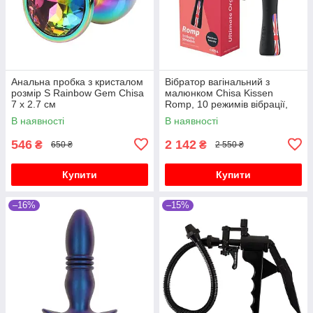
Анальна пробка з кристалом
Вібратор вагінальний з
розмір S Rainbow Gem Chisa
малюнком Chisa Kissen
7 х 2.7 см
Romp, 10 режимів вібрації,
чорний
В наявності
В наявності
546
2 142
₴
₴
650 ₴
2 550 ₴
Купити
Купити
–16%
–15%