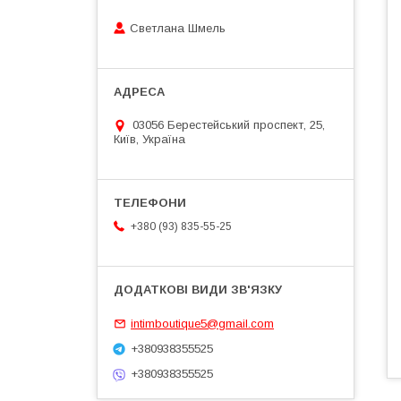
Светлана Шмель
03056 Берестейський проспект, 25,
Київ, Україна
+380 (93) 835-55-25
intimboutique5@gmail.com
+380938355525
+380938355525