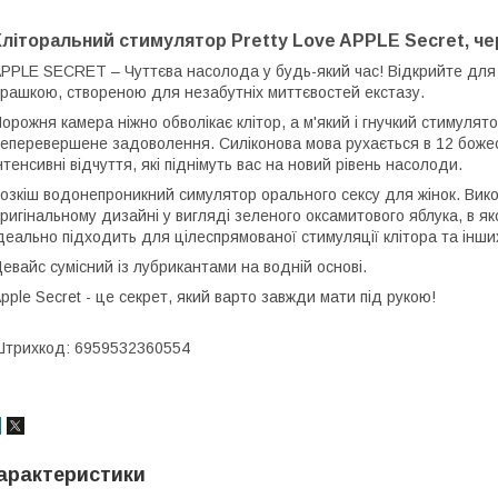
Кліторальний стимулятор Pretty Love APPLE Secret, ч
PPLE SECRET – Чуттєва насолода у будь-який час! Відкрийте для се
грашкою, створеною для незабутніх миттєвостей екстазу.
орожня камера ніжно обволікає клітор, а м'який і гнучкий стимулят
еперевершене задоволення. Силіконова мова рухається в 12 боже
нтенсивні відчуття, які піднімуть вас на новий рівень насолоди.
озкіш водонепроникний симулятор орального сексу для жінок. Викон
ригінальному дизайні у вигляді зеленого оксамитового яблука, в я
деально підходить для цілеспрямованої стимуляції клітора та інши
евайс сумісний із лубрикантами на водній основі.
pple Secret - це секрет, який варто завжди мати під рукою!
трихкод: 6959532360554
арактеристики