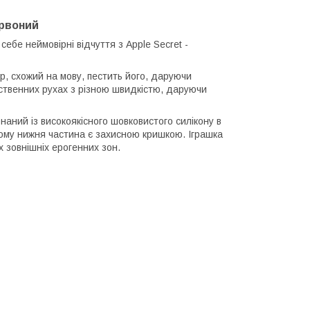
ервоний
бе неймовірні відчуття з Apple Secret -
ор, схожий на мову, пестить його, даруючи
ственних рухах з різною швидкістю, даруючи
аний із високоякісного шовковистого силікону в
кому нижня частина є захисною кришкою. Іграшка
х зовнішніх ерогенних зон.