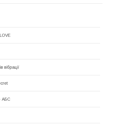
LOVE
в вібрації
cret
+ АБС