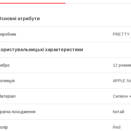
Основні атрибути
иробник
PRETTY 
Користувальницькі характеристики
Вибро
12 режимі
олекція
APPLE Se
атеріал
Силікон 
раїна походження
Китай
олір
Red