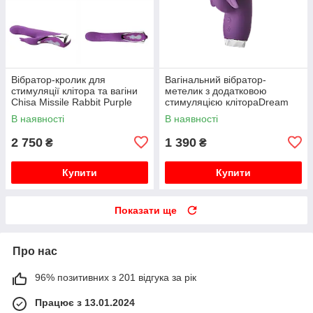
Вібратор-кролик для
Вагінальний вібратор-
стимуляції клітора та вагіни
метелик з додатковою
Chisa Missile Rabbit Purple
стимуляцією клітораDream
Toys FLIRTS BUTTERFLY
В наявності
В наявності
VIBRATOR PURPLE
2 750
1 390
₴
₴
Купити
Купити
Показати ще
Про нас
96% позитивних з 201 відгука за рік
Працює з 13.01.2024