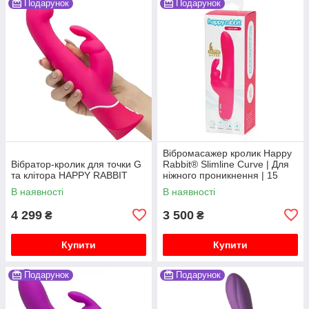
Подарунок
Подарунок
Вібромасажер кролик Happy
Вібратор-кролик для точки G
Rabbit® Slimline Curve | Для
та клітора HAPPY RABBIT
ніжного проникнення | 15
режимів
В наявності
В наявності
4 299
3 500
₴
₴
Купити
Купити
Подарунок
Подарунок