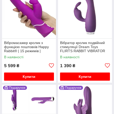
Вібромасажер кролик з
Вібратор кролик подвійний
функцією поштовхів Happy
стимуляції Dream Toys
Rabbit® | 15 режимів |
FLIRTS RABBIT VIBRATOR
Водонепроникний
PURPLE
В наявності
В наявності
5 599
1 390
₴
₴
Купити
Купити
Подарунок
Подарунок