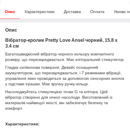
Опис
Характеристики
Доставка
Оплата
Умови п
Опис
Вібратор-кролик Pretty Love Ansel чорний, 15.8 х
3.4 см
Багатошвидкісний вібратор чорного кольору компактного
розміру, що перезаряджається. Має кліторальний стимулятор.
Гладка силіконова поверхня. Девайс оснащений
акумулятором, що перезаряджається, і 7 режимами вібрації,
управління яких проводиться за допомогою сенсорних кнопок
у підстави іграшки. Має зручну ручку-кільце.
Насолоджуйтесь стимуляцією точки G та клітора. Цей
вібратор створено для нічної насолоди. Виготовлений із
матеріалів найвищої якості, він забезпечує безпеку та
комфорт.
Характеристики: