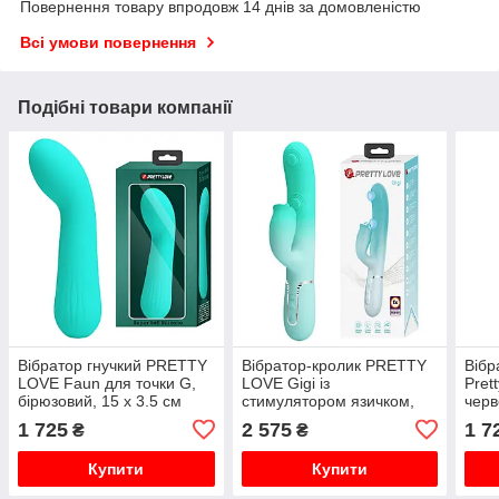
Повернення товару впродовж 14 днів за домовленістю
Всі умови повернення
Подібні товари компанії
Вібратор гнучкий PRETTY
Вібратор-кролик PRETTY
Вібр
LOVE Faun для точки G,
LOVE Gigi із
Pret
бірюзовий, 15 х 3.5 см
стимулятором язичком,
черв
блакитний, 22.8 х 3.4 см
1 725
2 575
1 7
₴
₴
Купити
Купити