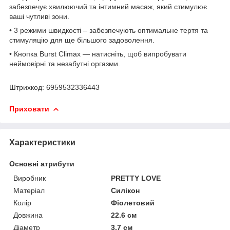
забезпечує хвилюючий та інтимний масаж, який стимулює
ваші чутливі зони.
• 3 режими швидкості – забезпечують оптимальне тертя та
стимуляцію для ще більшого задоволення.
• Кнопка Burst Climax — натисніть, щоб випробувати
неймовірні та незабутні оргазми.
Штрихкод: 6959532336443
Приховати
Характеристики
Основні атрибути
Виробник
PRETTY LOVE
Матеріал
Силікон
Колір
Фіолетовий
Довжина
22.6 см
Діаметр
3.7 см