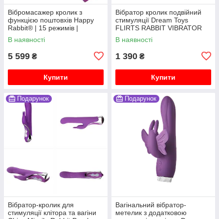
Вібромасажер кролик з
Вібратор кролик подвійний
функцією поштовхів Happy
стимуляції Dream Toys
Rabbit® | 15 режимів |
FLIRTS RABBIT VIBRATOR
Водонепроникний
PURPLE
В наявності
В наявності
5 599
1 390
₴
₴
Купити
Купити
Подарунок
Подарунок
Вібратор-кролик для
Вагінальний вібратор-
стимуляції клітора та вагіни
метелик з додатковою