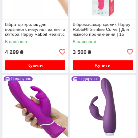
Вібратор-кролик для
Вібромасажер кролик Happy
подвійної стимуляції вагіни та
Rabbit® Slimline Curve | Для
клітора Happy Rabbit Realistic
ніжного проникнення | 15
режимів
В наявності
В наявності
4 299
3 500
₴
₴
Купити
Купити
Подарунок
Подарунок