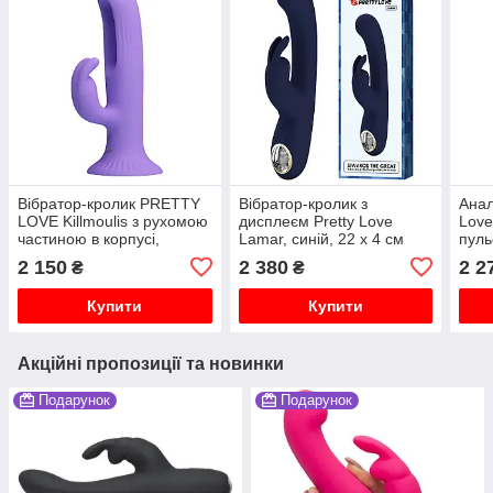
Вібратор-кролик PRETTY
Вібратор-кролик з
Анал
LOVE Killmoulis з рухомою
дисплеєм Pretty Love
Love
частиною в корпусі,
Lamar, синій, 22 х 4 см
пуль
фіолетовий, 17.5 х 3.4 см
3.3 
2 150
2 380
2 2
₴
₴
Купити
Купити
Акційні пропозиції та новинки
Подарунок
Подарунок