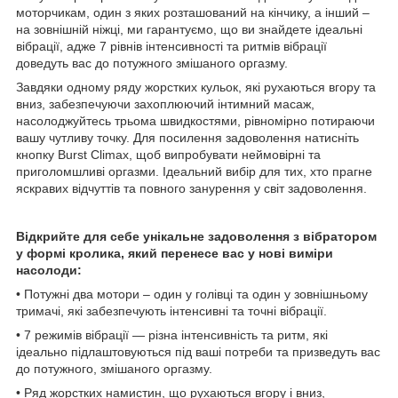
моторчикам, один з яких розташований на кінчику, а інший –
на зовнішній ніжці, ми гарантуємо, що ви знайдете ідеальні
вібрації, адже 7 рівнів інтенсивності та ритмів вібрації
доведуть вас до потужного змішаного оргазму.
Завдяки одному ряду жорстких кульок, які рухаються вгору та
вниз, забезпечуючи захоплюючий інтимний масаж,
насолоджуйтесь трьома швидкостями, рівномірно потираючи
вашу чутливу точку. Для посилення задоволення натисніть
кнопку Burst Climax, щоб випробувати неймовірні та
приголомшливі оргазми. Ідеальний вибір для тих, хто прагне
яскравих відчуттів та повного занурення у світ задоволення.
Відкрийте для себе унікальне задоволення з вібратором
у формі кролика, який перенесе вас у нові виміри
насолоди:
• Потужні два мотори – один у голівці та один у зовнішньому
тримачі, які забезпечують інтенсивні та точні вібрації.
• 7 режимів вібрації — різна інтенсивність та ритм, які
ідеально підлаштовуються під ваші потреби та призведуть вас
до потужного, змішаного оргазму.
• Ряд жорстких намистин, що рухаються вгору і вниз,