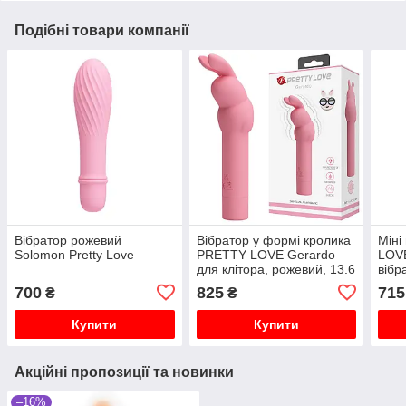
Подібні товари компанії
Вібратор рожевий
Вібратор у формі кролика
Міні
Solomon Pretty Love
PRETTY LOVE Gerardo
LOVE
для клітора, рожевий, 13.6
вібра
х 3.2 см
700
825
715
₴
₴
Купити
Купити
Акційні пропозиції та новинки
–16%