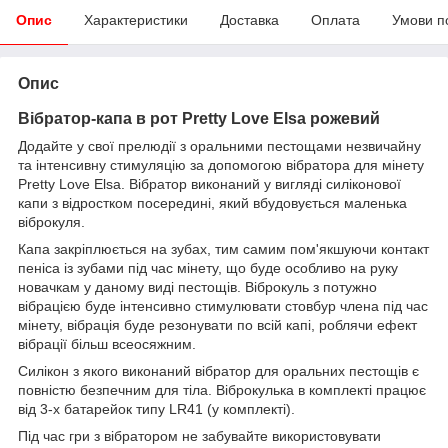
Опис
Характеристики
Доставка
Оплата
Умови п
Опис
Вібратор-капа в рот Pretty Love Elsa рожевий
Додайте у свої прелюдії з оральними пестощами незвичайну
та інтенсивну стимуляцію за допомогою вібратора для мінету
Pretty Love Elsa. Вібратор виконаний у вигляді силіконової
капи з відростком посередині, який вбудовується маленька
віброкуля.
Капа закріплюється на зубах, тим самим пом'якшуючи контакт
пеніса із зубами під час мінету, що буде особливо на руку
новачкам у даному виді пестощів. Віброкуль з потужно
вібрацією буде інтенсивно стимулювати стовбур члена під час
мінету, вібрація буде резонувати по всій капі, роблячи ефект
вібрації більш всеосяжним.
Силікон з якого виконаний вібратор для оральних пестощів є
повністю безпечним для тіла. Віброкулька в комплекті працює
від 3-х батарейок типу LR41 (у комплекті).
Під час гри з вібратором не забувайте використовувати