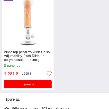
Вібратор реалістичний Chisa
Adjustability-Pitch Dildo на
регульованій присосці,
бежевий, 23 х 3.5 см
В наявності
1 281
₴
1 525 ₴
Купити
Про нас
96% позитивних з 203 відгуків за рік