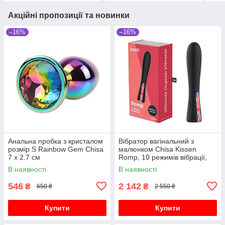
Акційні пропозиції та новинки
–16%
–16%
Анальна пробка з кристалом
Вібратор вагінальний з
розмір S Rainbow Gem Chisa
малюнком Chisa Kissen
7 х 2.7 см
Romp, 10 режимів вібрації,
чорний
В наявності
В наявності
546
2 142
₴
₴
650 ₴
2 550 ₴
Купити
Купити