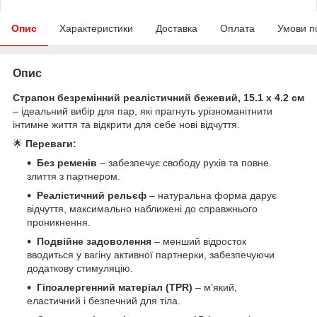
Опис
Характеристики
Доставка
Оплата
Умови п
Опис
Страпон безремінний реалістичний бежевий, 15.1 х 4.2 см
– ідеальний вибір для пар, які прагнуть урізноманітнити
інтимне життя та відкрити для себе нові відчуття.
🌟
Переваги:
Без ременів
– забезпечує свободу рухів та повне
злиття з партнером.
Реалістичний рельєф
– натуральна форма дарує
відчуття, максимально наближені до справжнього
проникнення.
Подвійне задоволення
– менший відросток
вводиться у вагіну активної партнерки, забезпечуючи
додаткову стимуляцію.
Гіпоалергенний матеріал (TPR)
– м’який,
еластичний і безпечний для тіла.