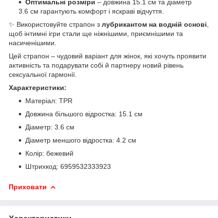
Оптимальні розміри
– довжина 15.1 см та діаметр
3.6 см гарантують комфорт і яскраві відчуття.
✨ Використовуйте страпон з
лубрикантом на водній основі
,
щоб інтимні ігри стали ще ніжнішими, приємнішими та
насиченішими.
Цей страпон – чудовий варіант для жінок, які хочуть проявити
активність та подарувати собі й партнеру новий рівень
сексуальної гармонії.
Характеристики:
Матеріал: TPR
Довжина більшого відростка: 15.1 см
Діаметр: 3.6 см
Діаметр меншого відростка: 4.2 см
Колір: бежевий
Штрихкод: 6959532333923
Приховати