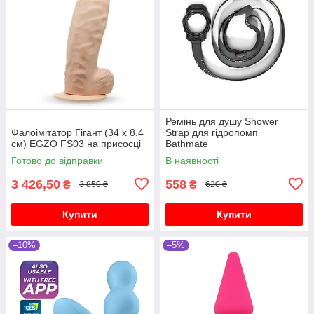
Ремінь для душу Shower
Фалоімітатор Гігант (34 х 8.4
Strap для гідропомп
см) EGZO FS03 на присосці
Bathmate
Готово до відправки
В наявності
3 426,50
558
₴
₴
3 850 ₴
620 ₴
Купити
Купити
–10%
–5%