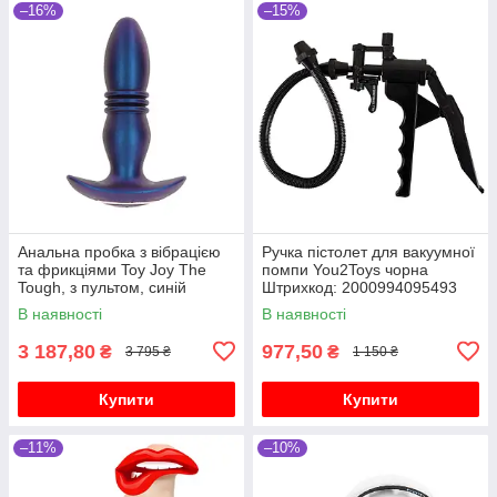
–16%
–15%
Анальна пробка з вібрацією
Ручка пістолет для вакуумної
та фрикціями Toy Joy The
помпи You2Toys чорна
Tough, з пультом, синій
Штрихкод: 2000994095493
В наявності
В наявності
3 187,80
977,50
₴
₴
3 795 ₴
1 150 ₴
Купити
Купити
–11%
–10%