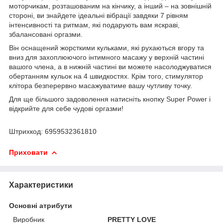
моторчикам, розташованим на кінчику, а інший – на зовнішній
стороні, ви знайдете ідеальні вібрації завдяки 7 рівням
інтенсивності та ритмам, які подарують вам яскраві,
збалансовані оргазми.
Він оснащений жорсткими кульками, які рухаються вгору та
вниз для захоплюючого інтимного масажу у верхній частині
вашого члена, а в нижній частині ви можете насолоджуватися
обертанням кульок на 4 швидкостях. Крім того, стимулятор
клітора безперервно масажуватиме вашу чутливу точку.
Для ще більшого задоволення натисніть кнопку Super Power і
відкрийте для себе чудові оргазми!
Штрихкод: 6959532361810
Приховати
Характеристики
Основні атрибути
Виробник
PRETTY LOVE