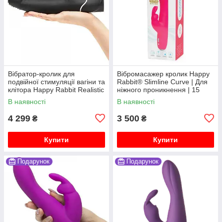
Вібратор-кролик для
Вібромасажер кролик Happy
подвійної стимуляції вагіни та
Rabbit® Slimline Curve | Для
клітора Happy Rabbit Realistic
ніжного проникнення | 15
режимів
В наявності
В наявності
4 299
3 500
₴
₴
Купити
Купити
Подарунок
Подарунок