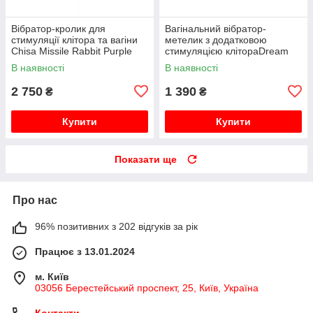
Вібратор-кролик для
Вагінальний вібратор-
стимуляції клітора та вагіни
метелик з додатковою
Chisa Missile Rabbit Purple
стимуляцією клітораDream
Toys FLIRTS BUTTERFLY
В наявності
В наявності
VIBRATOR PURPLE
2 750
1 390
₴
₴
Купити
Купити
Показати ще
Про нас
96% позитивних з 202 відгуків за рік
Працює з 13.01.2024
м. Київ
03056 Берестейський проспект, 25, Київ, Україна
Контакти