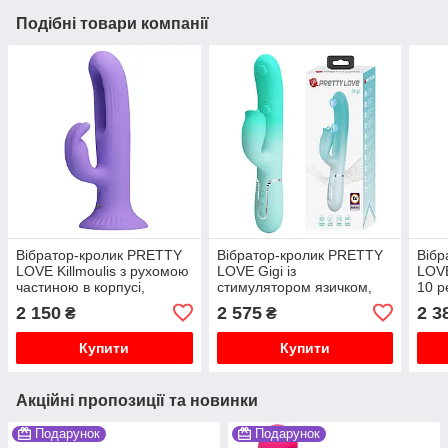
Подібні товари компанії
Вібратор-кролик PRETTY
Вібратор-кролик PRETTY
Вібр
LOVE Killmoulis з рухомою
LOVE Gigi із
LOVE
частиною в корпусі,
стимулятором язичком,
10 р
фіолетовий, 17.5 х 3.4 см
блакитний, 22.8 х 3.4 см
4 см
2 150
2 575
2 3
₴
₴
Купити
Купити
Акційні пропозиції та новинки
Подарунок
Подарунок