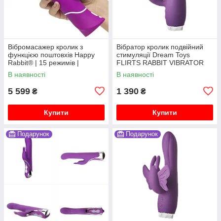
Вібромасажер кролик з
Вібратор кролик подвійний
функцією поштовхів Happy
стимуляції Dream Toys
Rabbit® | 15 режимів |
FLIRTS RABBIT VIBRATOR
Водонепроникний
PURPLE
В наявності
В наявності
5 599
1 390
₴
₴
Купити
Купити
Подарунок
Подарунок