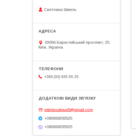
Светлана Шмель
03056 Берестейський проспект, 25,
Київ, Україна
+380 (93) 835-55-25
intimboutique5@gmail.com
+380938355525
+380938355525