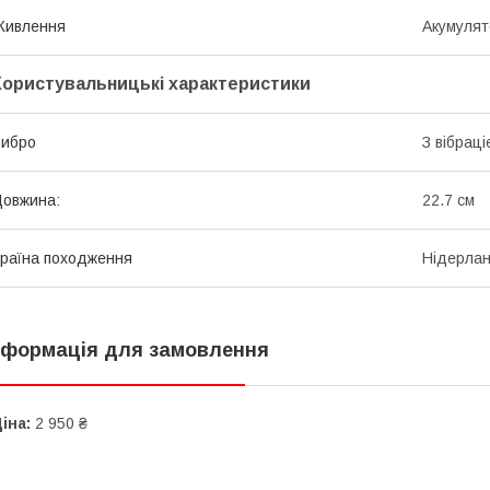
Живлення
Акумулят
Користувальницькі характеристики
Вибро
З вібрац
овжина:
22.7 см
раїна походження
Нідерла
нформація для замовлення
іна:
2 950 ₴