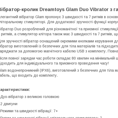
Вібратор-кролик Dreamtoys Glam Duo Vibrator з га
легантний вібратор Glam пропонує 3 швидкості та 7 ритмів в основн
літоральному стимуляторі. Для додаткової зручності функції корп
ібратор Duo розроблений для різноманітної та приємної стимуляції
 ритмів, а стимулятор клітора також має 3 швидкості та 7 ритмів,
ля зручності вібратор оснащений окремими кнопками керування дл
ібратор виготовлений із безпечних для тіла матеріалів та підходит
аряджати за допомогою магнітного кабелю USB з комплекту. Повна
ісля повної зарядки час роботи складає 80 хвилин на мінімальній 
ідходить для індивідуального та приємного проведення часу!
lam водонепроникний (IPX6), виготовлений з безпечних для тіла м
абель, що входить до комплекту.
Характеристики:
 Дуо-вібратор з великою головкою
 2 двигуни
 Режими та швидкості вібрації: 7+
 Ритми та швидкості вібрації кліторального стимулятора: 7