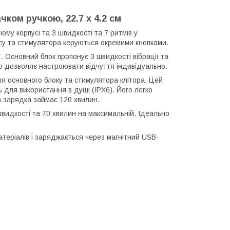
чком ручкою, 22.7 х 4.2 см
ому корпусі та 3 швидкості та 7 ритмів у
усу та стимулятора керуються окремими кнопками.
. Основний блок пропонує 3 швидкості вібрації та
 що дозволяє настроювати відчуття індивідуально.
я основного блоку та стимулятора клітора. Цей
ь для використання в душі (IPX6). Його легко
 зарядка займає 120 хвилин.
швидкості та 70 хвилин на максимальній. Ідеально
атеріалів і заряджається через магнітний USB-