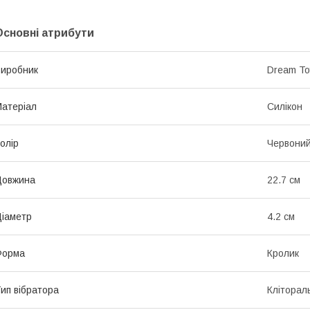
Основні атрибути
иробник
Dream To
атеріал
Силікон
олір
Червони
Довжина
22.7 см
іаметр
4.2 см
Форма
Кролик
ип вібратора
Кліторал