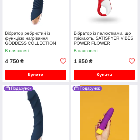
Вібратор ребристий із
Вібратор із пелюстками, що
функцією нагрівання
тріскають, SATISFYER VIBES
GODDESS COLLECTION
POWER FLOWER
AEOLUS
В наявності
В наявності
4 750
1 850
₴
₴
Купити
Купити
Подарунок
Подарунок