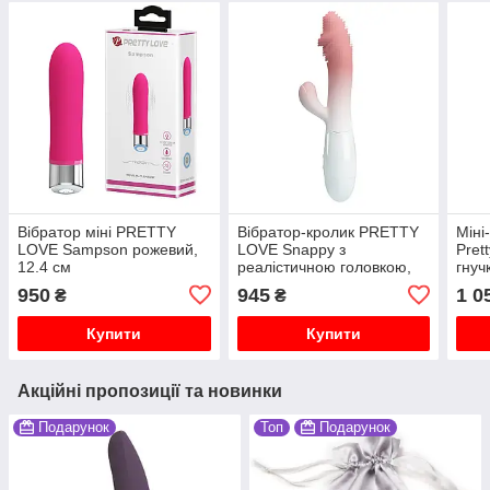
Вібратор міні PRETTY
Вібратор-кролик PRETTY
Міні
LOVE Sampson рожевий,
LOVE Snappy з
Pret
12.4 см
реалістичною головкою,
гнуч
рожевий, 19 х 3.2 см
1,8 
950
945
1 0
₴
₴
Купити
Купити
Акційні пропозиції та новинки
Подарунок
Топ
Подарунок