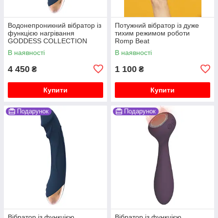
Водонепроникний вібратор із
Потужний вібратор із дуже
функцією нагрівання
тихим режимом роботи
GODDESS COLLECTION
Romp Beat
ATLAS
В наявності
В наявності
4 450
1 100
₴
₴
Купити
Купити
Подарунок
Подарунок
Вібратор із функцією
Вібратор із функцією