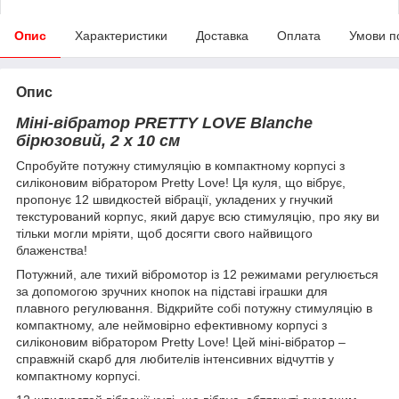
Опис
Характеристики
Доставка
Оплата
Умови п
Опис
Міні-вібратор PRETTY LOVE Blanche
бірюзовий, 2 х 10 см
Спробуйте потужну стимуляцію в компактному корпусі з
силіконовим вібратором Pretty Love! Ця куля, що вібрує,
пропонує 12 швидкостей вібрації, укладених у гнучкий
текстурований корпус, який дарує всю стимуляцію, про яку ви
тільки могли мріяти, щоб досягти свого найвищого
блаженства!
Потужний, але тихий вібромотор із 12 режимами регулюється
за допомогою зручних кнопок на підставі іграшки для
плавного регулювання. Відкрийте собі потужну стимуляцію в
компактному, але неймовірно ефективному корпусі з
силіконовим вібратором Pretty Love! Цей міні-вібратор –
справжній скарб для любителів інтенсивних відчуттів у
компактному корпусі.