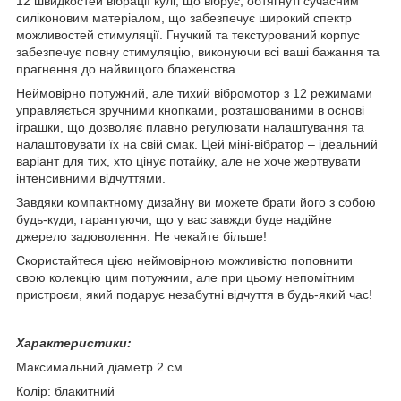
12 швидкостей вібрації кулі, що вібрує, обтягнуті сучасним
силіконовим матеріалом, що забезпечує широкий спектр
можливостей стимуляції. Гнучкий та текстурований корпус
забезпечує повну стимуляцію, виконуючи всі ваші бажання та
прагнення до найвищого блаженства.
Неймовірно потужний, але тихий вібромотор з 12 режимами
управляється зручними кнопками, розташованими в основі
іграшки, що дозволяє плавно регулювати налаштування та
налаштовувати їх на свій смак. Цей міні-вібратор – ідеальний
варіант для тих, хто цінує потайку, але не хоче жертвувати
інтенсивними відчуттями.
Завдяки компактному дизайну ви можете брати його з собою
будь-куди, гарантуючи, що у вас завжди буде надійне
джерело задоволення. Не чекайте більше!
Скористайтеся цією неймовірною можливістю поповнити
свою колекцію цим потужним, але при цьому непомітним
пристроєм, який подарує незабутні відчуття в будь-який час!
Характеристики:
Максимальний діаметр 2 см
Колір: блакитний