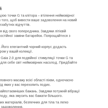
й
ією точки G та клітора – втілення неймовірної
я того, щоб вивести ваше задоволення на новий
забутніх відчуттів.
 від свого попередника. Завдяки літієвій
постійної заміни батарейок. Попрощайтеся з
ку. Його елегантний чорний корпус додасть
ом у вашій колекції.
Gaia 2.0 для подвійної стимуляції точки G та
те для себе світ неймовірних насолод. Придбайте
овного масажу всієї області піхви, одночасно
ід яких у вас перехопить подих.
айпотаємніших бажань. Завдяки потужній вібрації
оду, яка змусить вас бажати більшого.
них матеріалів, безпечних для тіла та легко
ч задоволення.