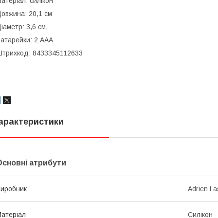
атеріал: силікон
овжина: 20,1 см
іаметр: 3,6 см.
атарейки: 2 ААА
трихкод: 8433345112633
арактеристики
Основні атрибути
иробник
Adrien La
атеріал
Силікон