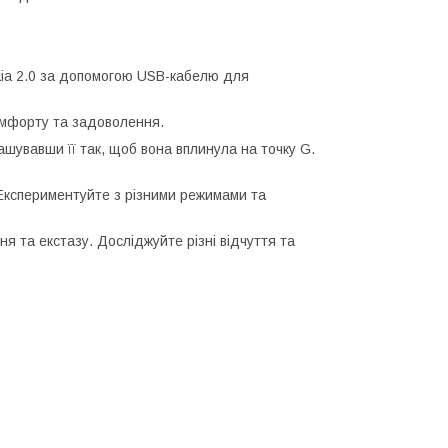
ia 2.0 за допомогою USB-кабелю для
омфорту та задоволення.
ашувавши її так, щоб вона вплинула на точку G.
. Експериментуйте з різними режимами та
я та екстазу. Досліджуйте різні відчуття та