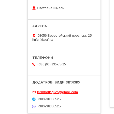
Светлана Шмель
03056 Берестейський проспект, 25,
Київ, Україна
+380 (93) 835-55-25
intimboutique5@gmail.com
+380938355525
+380938355525