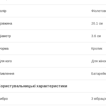
олір
Фіолетов
Довжина
20.1 см
іаметр
3.6 см
Форма
Кролик
ля кого
Для жіно
Живлення
Батарей
Користувальницькі характеристики
Вибро
З вібрац