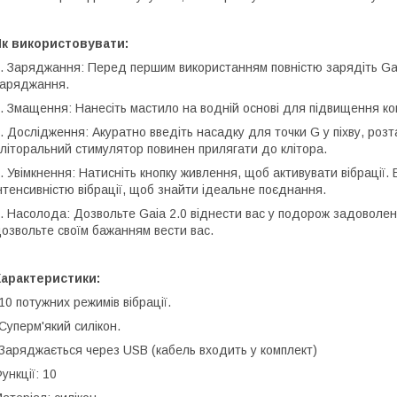
Як використовувати:
. Заряджання: Перед першим використанням повністю зарядіть Ga
аряджання.
. Змащення: Нанесіть мастило на водній основі для підвищення к
. Дослідження: Акуратно введіть насадку для точки G у піхву, розт
літоральний стимулятор повинен прилягати до клітора.
. Увімкнення: Натисніть кнопку живлення, щоб активувати вібрації
нтенсивністю вібрації, щоб знайти ідеальне поєднання.
. Насолода: Дозвольте Gaia 2.0 віднести вас у подорож задоволенн
озвольте своїм бажанням вести вас.
Характеристики:
10 потужних режимів вібрації.
Суперм'який силікон.
Заряджається через USB (кабель входить у комплект)
ункції: 10