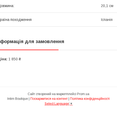
овжина:
20,1 см
раїна походження
Іспанія
нформація для замовлення
іна:
1 850 ₴
Сайт створений на маркетплейсі
Prom.ua
Intim Boutique |
Поскаржитися на контент
|
Політика конфіденційності
Select Language
▼