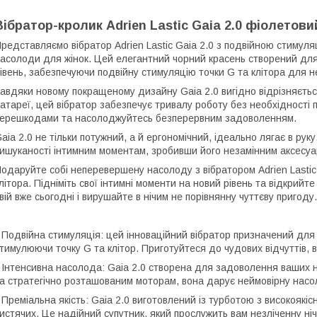
Вібратор-кролик Adrien Lastic Gaia 2.0 фіолетови
редставляємо вібратор Adrien Lastic Gaia 2.0 з подвійною стимуляц
асолоди для жінок. Цей елегантний чорний красень створений дл
івень, забезпечуючи подвійну стимуляцію точки G та клітора для не
авдяки новому покращеному дизайну Gaia 2.0 вигідно відрізняється
атареї, цей вібратор забезпечує тривалу роботу без необхідності 
ерешкодами та насолоджуйтесь безперервним задоволенням.
aia 2.0 не тільки потужний, а й ергономічний, ідеально лягає в ру
ишуканості інтимним моментам, зробивши його незамінним аксесуар
одаруйте собі неперевершену насолоду з вібратором Adrien Lastic 
літора. Підніміть свої інтимні моменти на новий рівень та відкрий
вій вже сьогодні і вирушайте в нічим не порівнянну чуттєву пригоду.
 Подвійна стимуляція: цей інноваційний вібратор призначений для п
тимулюючи точку G та клітор. Приготуйтеся до чудових відчуттів, в
 Інтенсивна насолода: Gaia 2.0 створена для задоволення ваших н
а стратегічно розташованим моторам, вона дарує неймовірну насол
 Преміальна якість: Gaia 2.0 виготовлений із турботою з високоякіс
истячих. Це надійний супутник, який прослужить вам незліченну ні