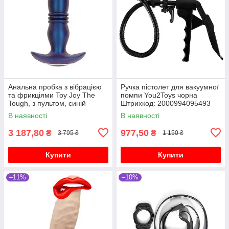
Анальна пробка з вібрацією
Ручка пістолет для вакуумної
та фрикціями Toy Joy The
помпи You2Toys чорна
Tough, з пультом, синій
Штрихкод: 2000994095493
В наявності
В наявності
3 187,80
977,50
₴
₴
3 795 ₴
1 150 ₴
Купити
Купити
–11%
–10%