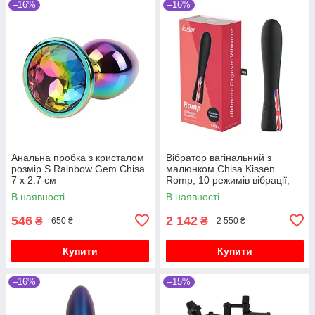
–16%
–16%
Анальна пробка з кристалом
Вібратор вагінальний з
розмір S Rainbow Gem Chisa
малюнком Chisa Kissen
7 х 2.7 см
Romp, 10 режимів вібрації,
чорний
В наявності
В наявності
546
2 142
₴
₴
650 ₴
2 550 ₴
Купити
Купити
–16%
–15%