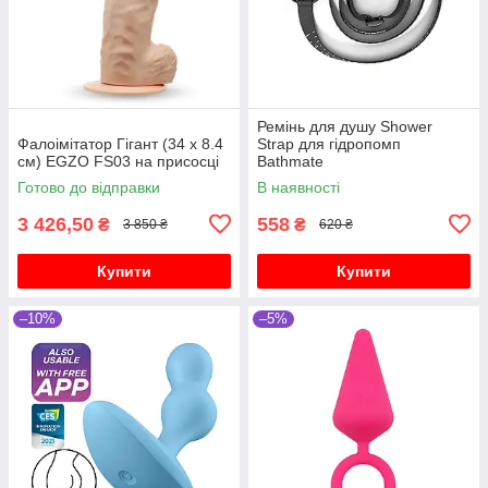
Ремінь для душу Shower
Фалоімітатор Гігант (34 х 8.4
Strap для гідропомп
см) EGZO FS03 на присосці
Bathmate
Готово до відправки
В наявності
3 426,50
558
₴
₴
3 850 ₴
620 ₴
Купити
Купити
–10%
–5%