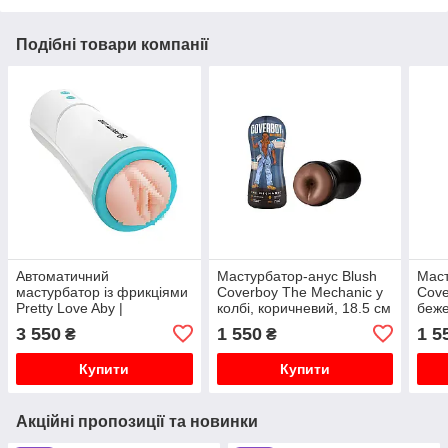
Подібні товари компанії
Автоматичний
Мастурбатор-анус Blush
Маст
мастурбатор із фрикціями
Coverboy The Mechanic у
Cove
Pretty Love Aby |
колбі, коричневий, 18.5 см
беже
Чоловічий звуковий
3 550
1 550
1 5
₴
₴
мастурбатор у колбі 24.6
см
Купити
Купити
Акційні пропозиції та новинки