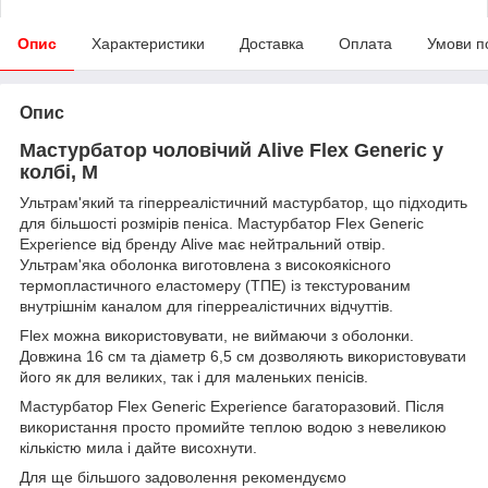
Опис
Характеристики
Доставка
Оплата
Умови п
Опис
Мастурбатор чоловічий Alive Flex Generic у
колбі, M
Ультрам'який та гіперреалістичний мастурбатор, що підходить
для більшості розмірів пеніса. Мастурбатор Flex Generic
Experience від бренду Alive має нейтральний отвір.
Ультрам'яка оболонка виготовлена з високоякісного
термопластичного еластомеру (ТПЕ) із текстурованим
внутрішнім каналом для гіперреалістичних відчуттів.
Flex можна використовувати, не виймаючи з оболонки.
Довжина 16 см та діаметр 6,5 см дозволяють використовувати
його як для великих, так і для маленьких пенісів.
Мастурбатор Flex Generic Experience багаторазовий. Після
використання просто промийте теплою водою з невеликою
кількістю мила і дайте висохнути.
Для ще більшого задоволення рекомендуємо