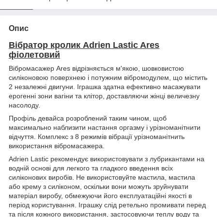
Опис
Вібратор кролик Adrien Lastic Ares
фіолетовий
Вібромасажер Ares відрізняється м'якою, шовковистою
силіконовою поверхнею і потужним вібромодулем, що містить
2 незалежні двигуни. Іграшка здатна ефективно масажувати
ерогенні зони вагіни та клітор, доставляючи жінці величезну
насолоду.
Профіль девайса розроблений таким чином, щоб
максимально наблизити настання оргазму і урізноманітнити
відчуття. Комплекс з 8 режимів вібрації урізноманітнить
використання вібромасажера.
Adrien Lastic рекомендує використовувати з лубрикантами на
водній основі для легкого та гладкого введення всіх
силіконових виробів. Не використовуйте мастила, мастила
або крему з силіконом, оскільки вони можуть зруйнувати
матеріал виробу, обмежуючи його експлуатаційні якості в
період користування. Іграшку слід ретельно промивати перед
та після кожного використання, застосовуючи теплу воду та