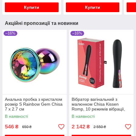
Купити
Купити
Акційні пропозиції та новинки
–16%
–16%
Анальна пробка з кристалом
Вібратор вагінальний з
розмір S Rainbow Gem Chisa
малюнком Chisa Kissen
7 х 2.7 см
Romp, 10 режимів вібрації,
чорний
В наявності
В наявності
546
2 142
₴
₴
650 ₴
2 550 ₴