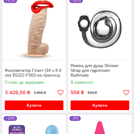
–11%
–10%
Ремінь для душу Shower
Фалоімітатор Гігант (34 х 8.4
Strap для гідропомп
см) EGZO FS03 на присосці
Bathmate
Готово до відправки
В наявності
3 426,50
558
₴
₴
3 850 ₴
620 ₴
Купити
Купити
–10%
–5%