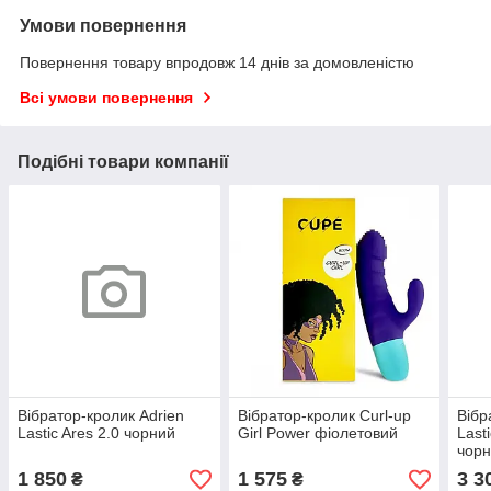
Умови повернення
Повернення товару впродовж 14 днів за домовленістю
Всі умови повернення
Подібні товари компанії
Вібратор-кролик Adrien
Вібратор-кролик Curl-up
Вібр
Lastic Ares 2.0 чорний
Girl Power фіолетовий
Last
чор
1 850
1 575
3 3
₴
₴