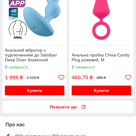
Анальний вібратор з
підключенням до Satisfyer
Анальна пробка Chisa Candy
Deep Diver блакитний
Plug рожевий, M
В наявності
В наявності
1 989
460,75
₴
₴
2 210 ₴
485 ₴
Купити
Купити
Показати ще
Про нас