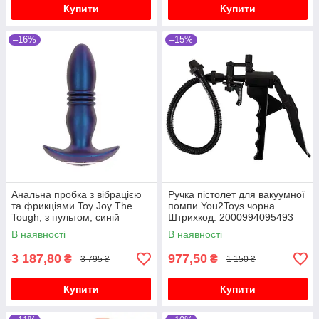
Купити
Купити
–16%
–15%
Анальна пробка з вібрацією
Ручка пістолет для вакуумної
та фрикціями Toy Joy The
помпи You2Toys чорна
Tough, з пультом, синій
Штрихкод: 2000994095493
В наявності
В наявності
3 187,80
977,50
₴
₴
3 795 ₴
1 150 ₴
Купити
Купити