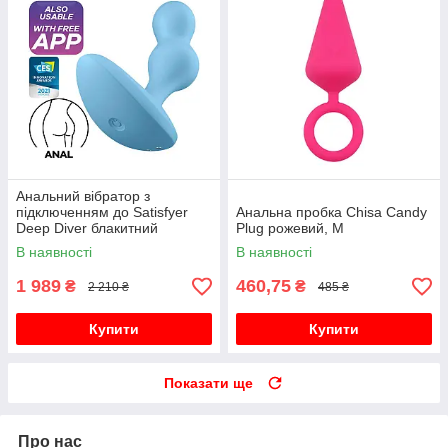
Анальний вібратор з
підключенням до Satisfyer
Анальна пробка Chisa Candy
Deep Diver блакитний
Plug рожевий, M
В наявності
В наявності
1 989
460,75
₴
₴
2 210 ₴
485 ₴
Купити
Купити
Показати ще
Про нас