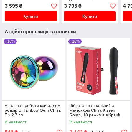
0036F, коричневий
3 595
3 795
4 7
₴
₴
Купити
Купити
Акційні пропозиції та новинки
–16%
–16%
Анальна пробка з кристалом
Вібратор вагінальний з
розмір S Rainbow Gem Chisa
малюнком Chisa Kissen
7 х 2.7 см
Romp, 10 режимів вібрації,
чорний
В наявності
В наявності