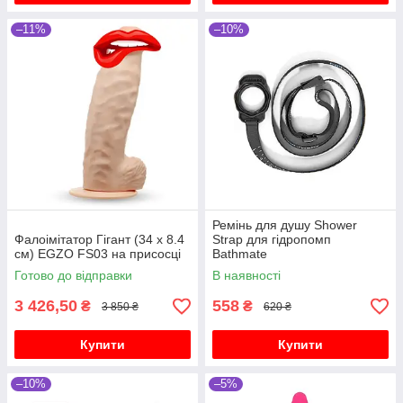
–11%
–10%
Ремінь для душу Shower
Фалоімітатор Гігант (34 х 8.4
Strap для гідропомп
см) EGZO FS03 на присосці
Bathmate
Готово до відправки
В наявності
3 426,50
558
₴
₴
3 850 ₴
620 ₴
Купити
Купити
–10%
–5%