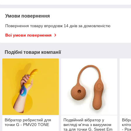
Умови повернення
Повернення товару впродовж 14 днів за домовленістю
Всі умови повернення
Подібні товари компанії
Вібратор ребристий для
Подвійний вібратор у
Вібр
точки G - PMV20 TONE
вигляді м'яча з вакуумом
кліт
та для точки G, Sweet Em
- Ро