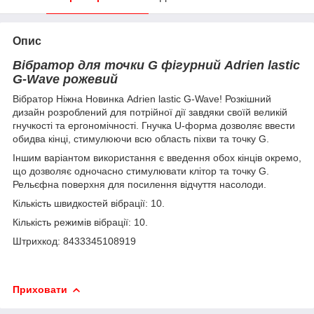
Опис
Вібратор для точки G фігурний Adrien lastic
G-Wave рожевий
Вібратор Ніжна Новинка Adrien lastic G-Wave! Розкішний
дизайн розроблений для потрійної дії завдяки своїй великій
гнучкості та ергономічності. Гнучка U-форма дозволяє ввести
обидва кінці, стимулюючи всю область піхви та точку G.
Іншим варіантом використання є введення обох кінців окремо,
що дозволяє одночасно стимулювати клітор та точку G.
Рельєфна поверхня для посилення відчуття насолоди.
Кількість швидкостей вібрації: 10.
Кількість режимів вібрації: 10.
Штрихкод: 8433345108919
Приховати