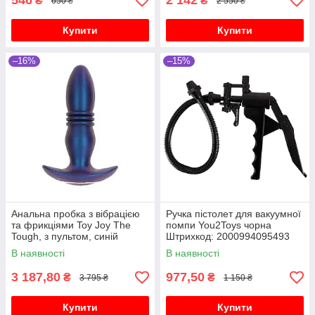
546
2 142
₴
₴
650 ₴
2 550 ₴
Купити
Купити
–16%
–15%
Анальна пробка з вібрацією
Ручка пістолет для вакуумної
та фрикціями Toy Joy The
помпи You2Toys чорна
Tough, з пультом, синій
Штрихкод: 2000994095493
В наявності
В наявності
3 187,80
977,50
₴
₴
3 795 ₴
1 150 ₴
Купити
Купити