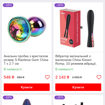
–16%
–16%
Анальна пробка з кристалом
Вібратор вагінальний з
розмір S Rainbow Gem Chisa
малюнком Chisa Kissen
7 х 2.7 см
Romp, 10 режимів вібрації,
чорний
В наявності
В наявності
546
2 142
₴
₴
650 ₴
2 550 ₴
Купити
Купити
–16%
–15%