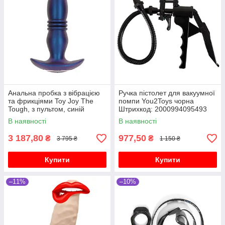
Анальна пробка з вібрацією
Ручка пістолет для вакуумної
та фрикціями Toy Joy The
помпи You2Toys чорна
Tough, з пультом, синій
Штрихкод: 2000994095493
В наявності
В наявності
3 187,80
977,50
₴
₴
3 795 ₴
1 150 ₴
Купити
Купити
–11%
–10%