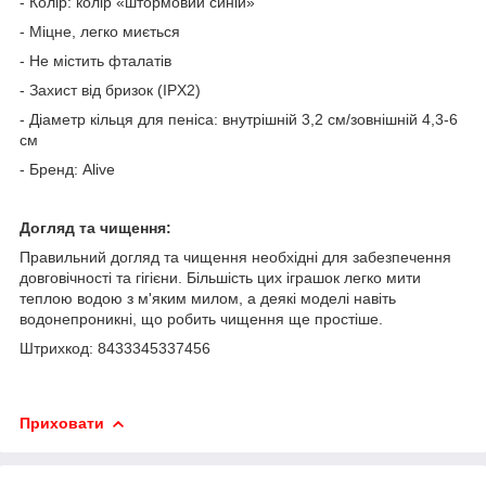
- Колір: колір «штормовий синій»
- Міцне, легко миється
- Не містить фталатів
- Захист від бризок (IPX2)
- Діаметр кільця для пеніса: внутрішній 3,2 см/зовнішній 4,3-6
см
- Бренд: Alive
Догляд та чищення:
Правильний догляд та чищення необхідні для забезпечення
довговічності та гігієни. Більшість цих іграшок легко мити
теплою водою з м'яким милом, а деякі моделі навіть
водонепроникні, що робить чищення ще простіше.
Штрихкод: 8433345337456
Приховати