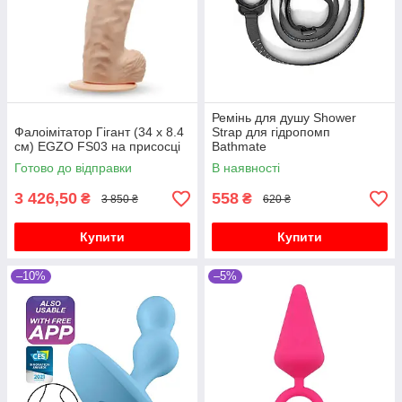
Ремінь для душу Shower
Фалоімітатор Гігант (34 х 8.4
Strap для гідропомп
см) EGZO FS03 на присосці
Bathmate
Готово до відправки
В наявності
3 426,50
558
₴
₴
3 850 ₴
620 ₴
Купити
Купити
–10%
–5%