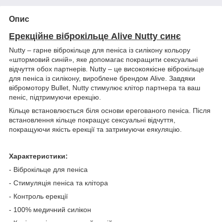
Опис
Ерекційне віброкільце Alive Nutty синє
Nutty – гарне віброкільце для пеніса із силікону кольору
«штормовий синій», яке допомагає покращити сексуальні
відчуття обох партнерів. Nutty – це високоякісне віброкільце
для пеніса із силікону, вироблене брендом Alive. Завдяки
вібромотору Bullet, Nutty стимулює клітор партнера та ваш
пеніс, підтримуючи ерекцію.
Кільце встановлюється біля основи ерегованого пеніса. Після
встановлення кільце покращує сексуальні відчуття,
покращуючи якість ерекції та затримуючи еякуляцію.
Характеристики:
- Віброкільце для пеніса
- Стимуляція пеніса та клітора
- Контроль ерекції
- 100% медичний силікон