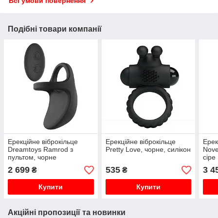
Всі умови повернення
Подібні товари компанії
Ерекційне віброкільце
Ерекційне віброкільце
Ерек
Dreamtoys Ramrod з
Pretty Love, чорне, силікон
Nove
пультом, чорне
сіре
2 699
535
3 4
₴
₴
Купити
Купити
Акційні пропозиції та новинки