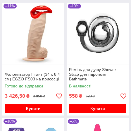
–11%
–10%
Ремінь для душу Shower
Фалоімітатор Гігант (34 х 8.4
Strap для гідропомп
см) EGZO FS03 на присосці
Bathmate
Готово до відправки
В наявності
3 426,50
558
₴
₴
3 850 ₴
620 ₴
Купити
Купити
–10%
–5%