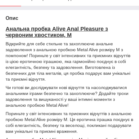
Опис
Анальна пробка Alive Anal Pleasure з
червоним хвостиком, M
Відкрийте для себе стильне та захоплююче анальне
задоволення з анальною пробкою Metal Alive розміру M з
помпоном! Пориньте у світ інтенсивних та приємних відчуттів
із цією еротичною іграшкою, яка гармонійно поєднує в собі
елегантність, безпеку та задоволення. Виготовлена із
безпечних для тіла металів, ця пробка подарує вам унікальні
та приємні відчуття.
Чи готові ви досліджувати нові відчуття та насолоджуватися
анальними іграми безпечно та захоплююче? Додайте трохи
задоволення та вишуканості у ваші інтимні моменти з
анальною пробкою Metal Alive!
Пориньте у світ інтенсивних та приємних відчуттів з анальною
пробкою Metal Alive розміру M. Ця еротична іграшка поєднує в
собі елегантність, безпеку та веселощі, покликані подарувати
вам унікальні та приємні враження.