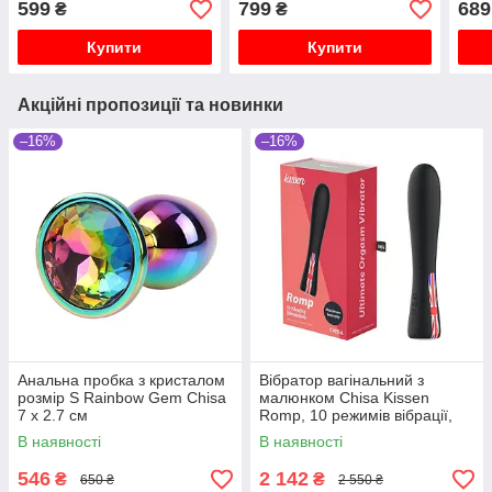
599
799
689
₴
₴
Купити
Купити
Акційні пропозиції та новинки
–16%
–16%
Анальна пробка з кристалом
Вібратор вагінальний з
розмір S Rainbow Gem Chisa
малюнком Chisa Kissen
7 х 2.7 см
Romp, 10 режимів вібрації,
чорний
В наявності
В наявності
546
2 142
₴
₴
650 ₴
2 550 ₴