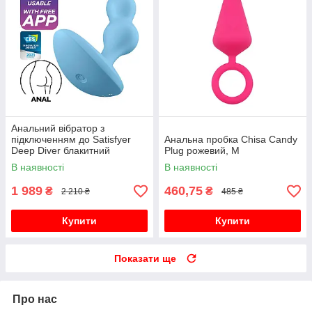
Анальний вібратор з
підключенням до Satisfyer
Анальна пробка Chisa Candy
Deep Diver блакитний
Plug рожевий, M
В наявності
В наявності
1 989
460,75
₴
₴
2 210 ₴
485 ₴
Купити
Купити
Показати ще
Про нас