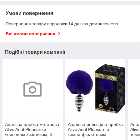
Умови повернення
Повернення товару впродовж 14 днів за домовленістю
Всі умови повернення
Подібні товари компанії
Анальна пробка металева
Анальна рельєфна пробка
Анал
Alive Anal Pleasure з
Alive Anal Pleasure з
Aliv
червоним хвостиком, S
темно-фіолетовим
темн
хвостом, М
хвос