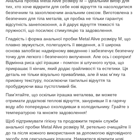
Анальна пробка Metal Alive розміру M – ідеальний вибір для
тих, хто хоче відкрити для себе нові відчуття та насолодитися
безпечним та захоплюючим анальним сексом. Виготовлена з
безпечних для тіла металів, ця пробка не тільки гарантує
відсутність занепокоєння, а й дарує відчуття тяжкості та
пружності, що посилює стимуляцію та задоволення.
Гладкість і форма анальної пробки Metal Alive розміру M, що
плавно звужується, полегшують її введення, а її широка
основа запобігає надмірному введенню і забезпечує безпечну
точку для легкого і безпечного вилучення. Але ось і сюрприз!
Відмінна риса цієї іграшки - помпон зі штучного хутра, що
прикрашає її кінчик, який додає грайливості та естетики. Ця
деталь не тільки візуально приваблива, але й має м'яку та
приємну текстуру, посилюючи тактильні відчуття та
пробуджуючи ваш пустотливий бік.
Пам'ятайте, що оскільки іграшка металева, ви можете
отримати додаткові теплові відчуття, зануривши її в гарячу
воду або попередньо охолодивши в холодильнику. Грайте з
температурою та множте задоволення!
Щоб підтримувати гігієну та продовжити термін служби
анальної пробки Metal Alive розміру M, ретельно очищайте її
до та після кожного використання за допомогою відповідного
засобу для сексуальних іграшок. Наважтеся відкрити нові