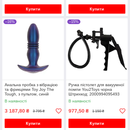
Купити
Купити
–16%
–15%
Анальна пробка з вібрацією
Ручка пістолет для вакуумної
та фрикціями Toy Joy The
помпи You2Toys чорна
Tough, з пультом, синій
Штрихкод: 2000994095493
В наявності
В наявності
3 187,80
977,50
₴
₴
3 795 ₴
1 150 ₴
Купити
Купити