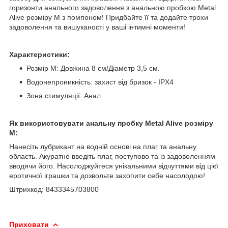
горизонти анального задоволення з анальною пробкою Metal
Alive розміру M з помпоном! Придбайте її та додайте трохи
задоволення та вишуканості у ваші інтимні моменти!
Характеристики:
Розмір M: Довжина 8 см/Діаметр 3,5 см.
Водонепроникність: захист від бризок - IPX4
Зона стимуляції: Анал
Як використовувати анальну пробку Metal Alive розміру
M:
Нанесіть лубрикант на водній основі на плаг та анальну
область. Акуратно введіть плаг, поступово та із задоволенням
вводячи його. Насолоджуйтеся унікальними відчуттями від цієї
еротичної іграшки та дозвольте захопити себе насолодою!
Штрихкод: 8433345703800
Приховати