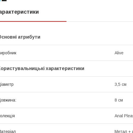
арактеристики
Основні атрибути
иробник
Alive
Користувальницькі характеристики
іаметр
3,5 см
овжина:
8 см
олекція
Anal Plea
атеріал
Метал + 