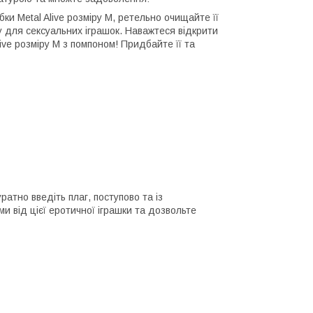
ки Metal Alive розміру M, ретельно очищайте її
у для сексуальних іграшок. Наважтеся відкрити
ve розміру M з помпоном! Придбайте її та
ратно введіть плаг, поступово та із
 від цієї еротичної іграшки та дозвольте