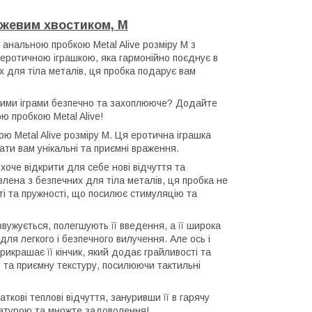
ожевим хвостиком, M
анальною пробкою Metal Alive розміру M з
ю еротичною іграшкою, яка гармонійно поєднує в
х для тіла металів, ця пробка подарує вам
ьними іграми безпечно та захоплююче? Додайте
ю пробкою Metal Alive!
ою Metal Alive розміру M. Ця еротична іграшка
ати вам унікальні та приємні враження.
 хоче відкрити для себе нові відчуття та
ена з безпечних для тіла металів, ця пробка не
сті та пружності, що посилює стимуляцію та
звужується, полегшують її введення, а її широка
ля легкого і безпечного вилучення. Але ось і
прикрашає її кінчик, який додає грайливості та
у та приємну текстуру, посилюючи тактильні
кові теплові відчуття, зануривши її в гарячу
ратурою та множте задоволення!