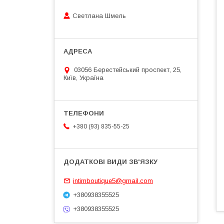
Светлана Шмель
03056 Берестейський проспект, 25,
Київ, Україна
+380 (93) 835-55-25
intimboutique5@gmail.com
+380938355525
+380938355525