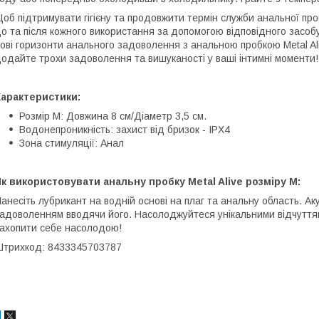
об підтримувати гігієну та продовжити термін служби анальної проб
о та після кожного використання за допомогою відповідного засоб
ові горизонти анального задоволення з анальною пробкою Metal Ali
одайте трохи задоволення та вишуканості у ваші інтимні моменти!
Характеристики:
Розмір M: Довжина 8 см/Діаметр 3,5 см.
Водонепроникність: захист від бризок - IPX4
Зона стимуляції: Анал
к використовувати анальну пробку Metal Alive розміру M:
анесіть лубрикант на водній основі на плаг та анальну область. Аку
адоволенням вводячи його. Насолоджуйтеся унікальними відчуттями
ахопити себе насолодою!
трихкод: 8433345703787