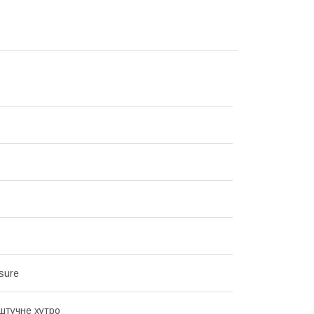
sure
штучне хутро