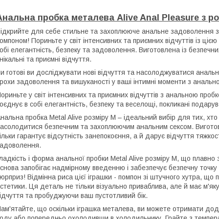
Анальна пробка металева Alive Anal Pleasure з р
ідкрийте для себе стильне та захоплююче анальне задоволення з 
омпоном! Пориньте у світ інтенсивних та приємних відчуттів із ціє
обі елегантність, безпеку та задоволення. Виготовлена із безпечни
нікальні та приємні відчуття.
и готові ви досліджувати нові відчуття та насолоджуватися анал
рохи задоволення та вишуканості у ваші інтимні моменти з анально
ориньте у світ інтенсивних та приємних відчуттів з анальною пробк
оєднує в собі елегантність, безпеку та веселощі, покликані подарув
нальна пробка Metal Alive розміру M – ідеальний вибір для тих, хто
асолодитися безпечним та захоплюючим анальним сексом. Виготовл
ільки гарантує відсутність занепокоєння, а й дарує відчуття тяжко
адоволення.
ладкість і форма анальної пробки Metal Alive розміру M, що плавно 
снова запобігає надмірному введенню і забезпечує безпечну точку д
юрприз! Відмінна риса цієї іграшки - помпон зі штучного хутра, що 
стетики. Ця деталь не тільки візуально приваблива, але й має м'як
ідчуття та пробуджуючи ваш пустотливий бік.
ам'ятайте, що оскільки іграшка металева, ви можете отримати додат
оду або попередньо охолодивши в холодильнику. Грайте з темпе