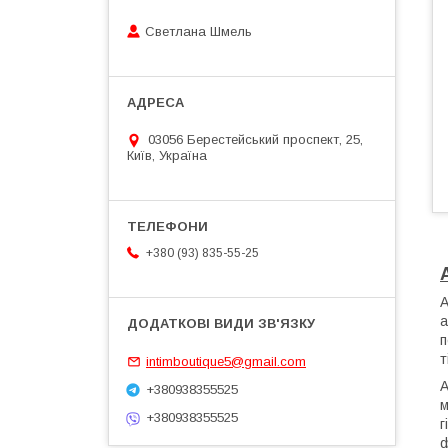
Светлана Шмель
03056 Берестейський проспект, 25,
Київ, Україна
+380 (93) 835-55-25
А
а
п
т
intimboutique5@gmail.com
A
+380938355525
м
+380938355525
г
ф