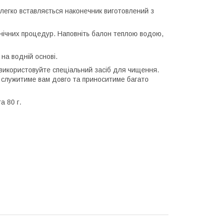
, легко вставляється наконечник виготовлений з
ієнічних процедур. Наповніть балон теплою водою,
на водній основі.
икористовуйте спеціальний засіб для чищення.
а служитиме вам довго та приноситиме багато
а 80 г.