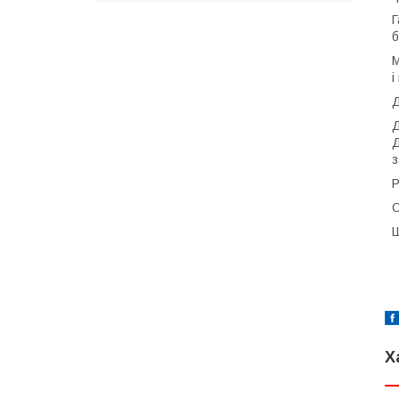
Г
б
М
і
Д
Д
Д
з
Р
О
Ш
Х