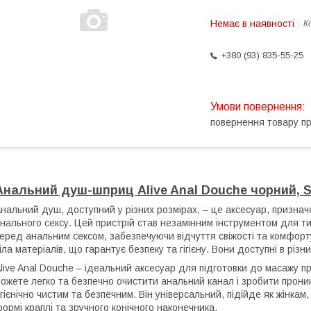
Немає в наявності
К
+380 (93) 835-55-25
повернення товару п
Анальний душ-шприц Alive Anal Douche чорний, 
нальний душ, доступний у різних розмірах, – це аксесуар, призначе
нального сексу. Цей пристрій став незамінним інструментом для т
еред анальним сексом, забезпечуючи відчуття свіжості та комфорт
іла матеріалів, що гарантує безпеку та гігієну. Вони доступні в різн
live Anal Douche – ідеальний аксесуар для підготовки до масажу п
ожете легко та безпечно очистити анальний канал і зробити прон
ігієнічно чистим та безпечним. Він універсальний, підійде як жінкам, 
ормі краплі та зручного конічного наконечника.