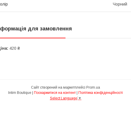
олір
Чорний
нформація для замовлення
іна:
420 ₴
Сайт створений на маркетплейсі
Prom.ua
Intim Boutique |
Поскаржитися на контент
|
Політика конфіденційності
Select Language
▼