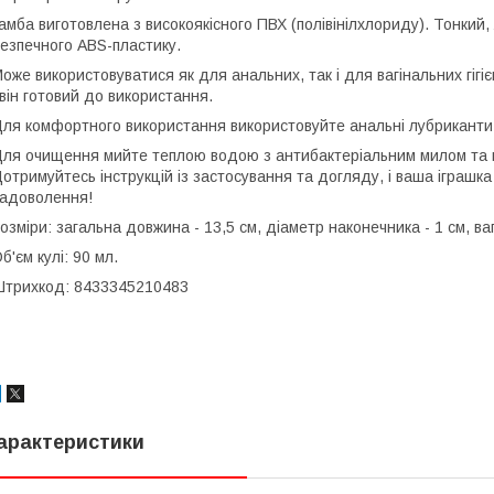
амба виготовлена з високоякісного ПВХ (полівінілхлориду). Тонкий
езпечного ABS-пластику.
оже використовуватися як для анальних, так і для вагінальних гіг
 він готовий до використання.
ля комфортного використання використовуйте анальні лубриканти 
ля очищення мийте теплою водою з антибактеріальним милом та в
отримуйтесь інструкцій із застосування та догляду, і ваша іграшк
адоволення!
озміри: загальна довжина - 13,5 см, діаметр наконечника - 1 см, ваг
б'єм кулі: 90 мл.
трихкод: 8433345210483
арактеристики