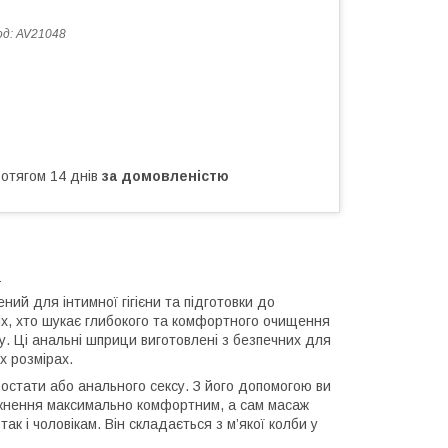
од:
AV21048
ротягом 14 днів
за домовленістю
S
ний для інтимної гігієни та підготовки до
их, хто шукає глибокого та комфортного очищення
у. Ці анальні шприци виготовлені з безпечних для
их розмірах.
ростати або анального сексу. З його допомогою ви
икнення максимально комфортним, а сам масаж
так і чоловікам. Він складається з м’якої колби у