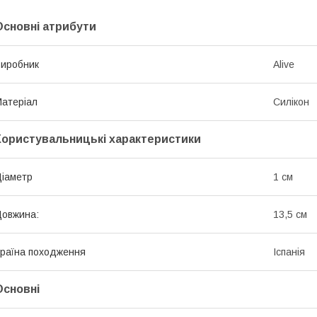
Основні атрибути
иробник
Alive
атеріал
Силікон
Користувальницькі характеристики
іаметр
1 см
овжина:
13,5 см
раїна походження
Іспанія
Основні