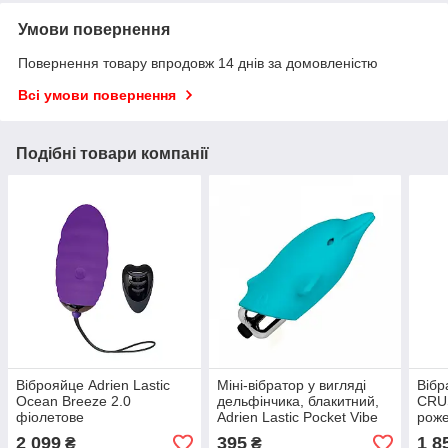
Умови повернення
Повернення товару впродовж 14 днів за домовленістю
Всі умови повернення
Подібні товари компанії
Віброяйце Adrien Lastic
Міні-вібратор у вигляді
Вібр
Ocean Breeze 2.0
дельфінчика, блакитний,
CRU
фіолетове
Adrien Lastic Pocket Vibe
роже
Flippy Blue, 7,5 х 2,5 см
2 099
395
1 8
₴
₴