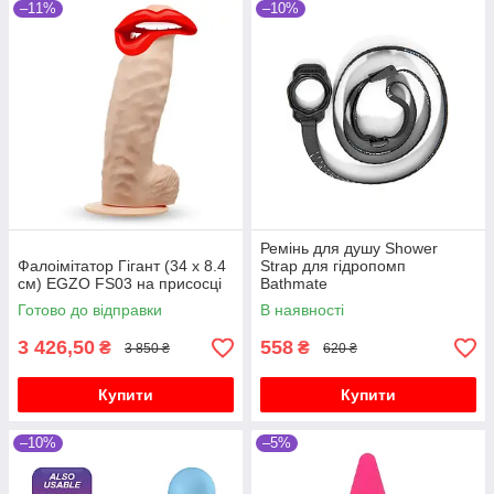
–11%
–10%
Ремінь для душу Shower
Фалоімітатор Гігант (34 х 8.4
Strap для гідропомп
см) EGZO FS03 на присосці
Bathmate
Готово до відправки
В наявності
3 426,50
558
₴
₴
3 850 ₴
620 ₴
Купити
Купити
–10%
–5%