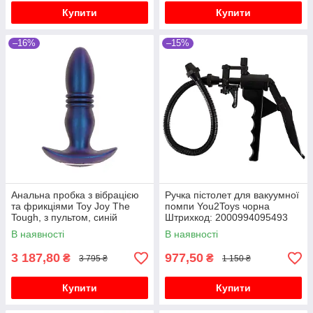
Купити
Купити
–16%
–15%
Анальна пробка з вібрацією
Ручка пістолет для вакуумної
та фрикціями Toy Joy The
помпи You2Toys чорна
Tough, з пультом, синій
Штрихкод: 2000994095493
В наявності
В наявності
3 187,80
977,50
₴
₴
3 795 ₴
1 150 ₴
Купити
Купити