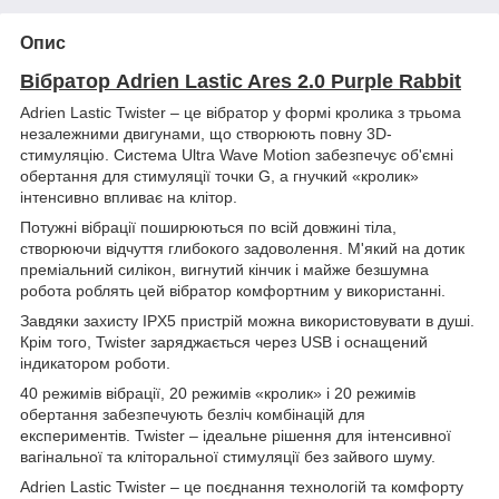
Опис
Вібратор Adrien Lastic Ares 2.0 Purple Rabbit
Adrien Lastic Twister – це вібратор у формі кролика з трьома
незалежними двигунами, що створюють повну 3D-
стимуляцію. Система Ultra Wave Motion забезпечує об'ємні
обертання для стимуляції точки G, а гнучкий «кролик»
інтенсивно впливає на клітор.
Потужні вібрації поширюються по всій довжині тіла,
створюючи відчуття глибокого задоволення. М'який на дотик
преміальний силікон, вигнутий кінчик і майже безшумна
робота роблять цей вібратор комфортним у використанні.
Завдяки захисту IPX5 пристрій можна використовувати в душі.
Крім того, Twister заряджається через USB і оснащений
індикатором роботи.
40 режимів вібрації, 20 режимів «кролик» і 20 режимів
обертання забезпечують безліч комбінацій для
експериментів. Twister – ідеальне рішення для інтенсивної
вагінальної та кліторальної стимуляції без зайвого шуму.
Adrien Lastic Twister – це поєднання технологій та комфорту