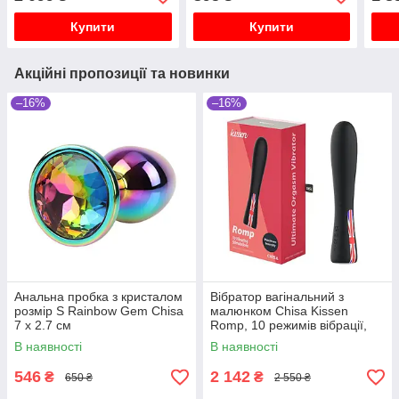
Купити
Купити
Акційні пропозиції та новинки
–16%
–16%
Анальна пробка з кристалом
Вібратор вагінальний з
розмір S Rainbow Gem Chisa
малюнком Chisa Kissen
7 х 2.7 см
Romp, 10 режимів вібрації,
чорний
В наявності
В наявності
546
2 142
₴
₴
650 ₴
2 550 ₴