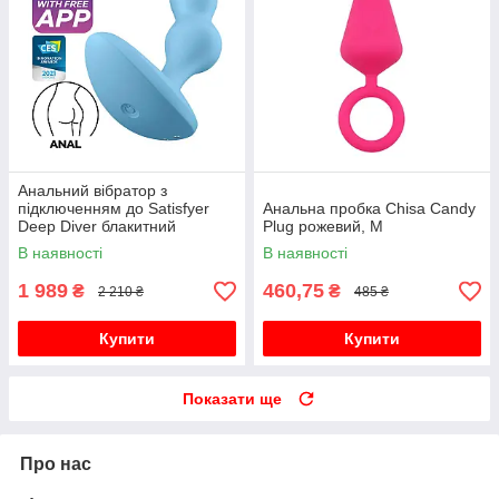
Анальний вібратор з
підключенням до Satisfyer
Анальна пробка Chisa Candy
Deep Diver блакитний
Plug рожевий, M
В наявності
В наявності
1 989
460,75
₴
₴
2 210 ₴
485 ₴
Купити
Купити
Показати ще
Про нас