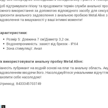
об підтримувати гігієну та продовжити термін служби анальної проб
ожного використання за допомогою відповідного засобу для сексуа
оризонти анального задоволення з анальною пробкою Metal Alive з
адоволення та вишуканості у ваші інтимні моменти!
Характеристики:
Розмір S: Довжина 7 см/Діаметр 3,2 см.
Водонепроникність: захист від бризок - IPX4
Зона стимуляції: Анал
к використовувати анальну пробку Metal Alive:
анесіть лубрикант на водній основі на плаг та анальну область. Аку
адоволенням вводячи його. Насолоджуйтеся унікальними відчуттями
ахопити себе насолодою!
трихкод: 8433345703749