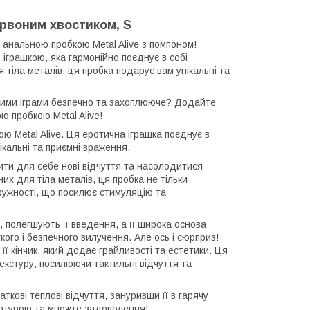
ервоним хвостиком, S
анальною пробкою Metal Alive з помпоном!
 іграшкою, яка гармонійно поєднує в собі
 тіла металів, ця пробка подарує вам унікальні та
ьними іграми безпечно та захоплююче? Додайте
ю пробкою Metal Alive!
ою Metal Alive. Ця еротична іграшка поєднує в
ікальні та приємні враження.
крити для себе нові відчуття та насолодитися
х для тіла металів, ця пробка не тільки
пружності, що посилює стимуляцію та
, полегшують її введення, а її широка основа
ого і безпечного вилучення. Але ось і сюрприз!
 її кінчик, який додає грайливості та естетики. Ця
текстуру, посилюючи тактильні відчуття та
кові теплові відчуття, зануривши її в гарячу
ратурою та множте задоволення!