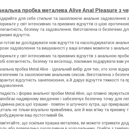
Анальна пробка металева Alive Anal Pleasure з ч
ідкрийте для себе стильне та захоплююче анальне задоволення з 
ориньте у світ інтенсивних та приємних відчуттів із цією еротичною
легантність, безпеку та задоволення. Виготовлена із безпечних для
риємні відчуття.
и готові ви досліджувати нові відчуття та насолоджуватися анал
рохи задоволення та вишуканості у ваші інтимні моменти з анально
ориньте у світ інтенсивних та приємних відчуттів з анальною пробк
обі елегантність, безпеку та веселощі, покликані подарувати вам ун
нальна пробка Metal Alive - ідеальний вибір для тих, хто хоче від
езпечним та захоплюючим анальним сексом. Виготовлена з безпечни
арантує відсутність занепокоєння, а й дарує відчуття тяжкості та 
адоволення.
ладкість і форма анальної пробки Metal Alive, що плавно звужується
апобігає надмірному введенню і забезпечує безпечну точку для легк
ідмінна риса цієї іграшки - помпон зі штучного хутра, що прикрашає
еталь не тільки візуально приваблива, але й має м'яку та приємну 
робуджуючи ваш пустотливий бік.
ам'ятайте, що оскільки іграшка металева, ви можете отримати додат
оду або попередньо охолодивши в холодильнику. Грайте з темпе