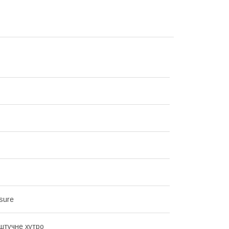
sure
штучне хутро