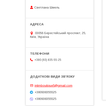
Светлана Шмель
03056 Берестейський проспект, 25,
Київ, Україна
+380 (93) 835-55-25
intimboutique5@gmail.com
+380938355525
+380938355525