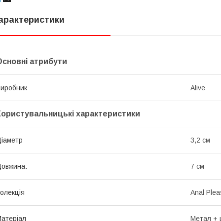
арактеристики
Основні атрибути
иробник
Alive
Користувальницькі характеристики
іаметр
3,2 см
овжина:
7 см
олекція
Anal Plea
атеріал
Метал + 