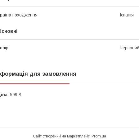
раїна походження
Іспанія
Основні
олір
Червони
нформація для замовлення
іна:
599 ₴
Сайт створений на маркетплейсі
Prom.ua