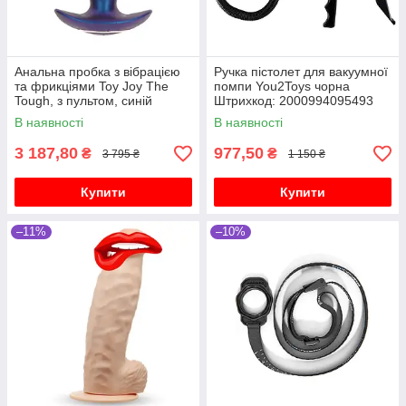
Анальна пробка з вібрацією
Ручка пістолет для вакуумної
та фрикціями Toy Joy The
помпи You2Toys чорна
Tough, з пультом, синій
Штрихкод: 2000994095493
В наявності
В наявності
3 187,80
977,50
₴
₴
3 795 ₴
1 150 ₴
Купити
Купити
–11%
–10%