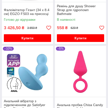
Ремінь для душу Shower
Фалоімітатор Гігант (34 х 8.4
Strap для гідропомп
см) EGZO FS03 на присосці
Bathmate
Готово до відправки
В наявності
3 426,50
558
₴
₴
3 850 ₴
620 ₴
Купити
Купити
–10%
–5%
Анальний вібратор з
підключенням до Satisfyer
Анальна пробка Chisa Candy