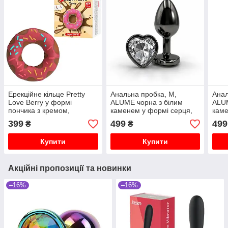
Ерекційне кільце Pretty
Анальна пробка, M,
Анал
Love Berry у формі
ALUME чорна з білим
ALU
пончика з кремом,
каменем у формі серця,
каме
рожеве, 4,6 × 2 см
8.2 x 3.4 см
8.2 
399
499
499
₴
₴
Купити
Купити
Акційні пропозиції та новинки
–16%
–16%