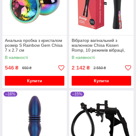
Анальна пробка з кристалом
Вібратор вагінальний з
розмір S Rainbow Gem Chisa
малюнком Chisa Kissen
7 х 2.7 см
Romp, 10 режимів вібрації,
чорний
В наявності
В наявності
546
2 142
₴
₴
650 ₴
2 550 ₴
Купити
Купити
–16%
–15%