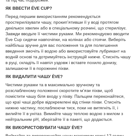
та під час подорожей.
ЯК ВВЕСТИ ÉVE CUP?
Перед першим використанням рекомендується
простерилізувати чашу, прокип'ятивши її у воді протягом
декількох хвилин або в спеціальному розчині, що стерилізує.
Завжди вводьте її чистими руками. Ми рекомендуємо вводити
Eve Cup сидячи навпочіпки, на колінах або стоячи. Виберіть
найбільш зручне для вас положення та для полегшення
введення змочіть її водою або використовуйте лубрикант на
водній основі та дотримуйтесь інструкцій нижче. Стисніть чашу
в руці, складіть її навпіл уздовж і вставте похило донизу,
залишаючи її в порожнині піхви.
ЯК ВИДАЛИТИ ЧАШУ ÈVE?
Чистими руками та в максимально зручному та
розслабленому положенні скоротите м'язи піхви, щоб
помістити чашу біля входу у піхву. Пальцем переконайтеся,
що краї чаші добре відокремлені від стінки піхви. Стисніть
нижню частину, послаблюючи тиск, поки не витягніть її, і
вилийте її в унітаз. Вимийте чашу теплою водою з милом з
нейтральним pH, зберігайте її в пакеті, що додається.
ЯК ВИКОРИСТОВУВАТИ ЧАШУ ÈVE?
Виймайте та випорожнюйте чашу максимум кожні 12 годин.