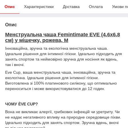
Опис
Характеристики
Доставка
Оплата
Умови п
Опис
Менструальна чаша Femintimate EVE (4.6x6.8
см) у мішечку, рожева, M
Інноваційна, зручна та екологічна менструальна чаша.
Ідеальне рішення для інтимної гігієни. Ідеально підходить для
занять спортом та неймовірно зручна для носіння як вдень,
так і вночі.
Eve Cup, ваша менструальна чаша, інноваційна, зручна та
екологічна. Ідеальне рішення для інтимної гігієни.
Виготовлена зі 100% платинового силікону, що оптимально
переноситься і може використовуватися до 12 годин.
ЧОМУ ÈVE CUP?
Вона не викликає алергії, грибкових інфекцій чи уретриту. Чи
не надає негативного впливу на природне середовище піхви.
Ідеально підходить для занять спортом. Зручна вдень, вночі