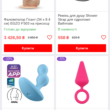
Ремінь для душу Shower
Фалоімітатор Гігант (34 х 8.4
Strap для гідропомп
см) EGZO FS03 на присосці
Bathmate
Готово до відправки
В наявності
3 426,50
558
₴
₴
3 850 ₴
620 ₴
Купити
Купити
–10%
–5%