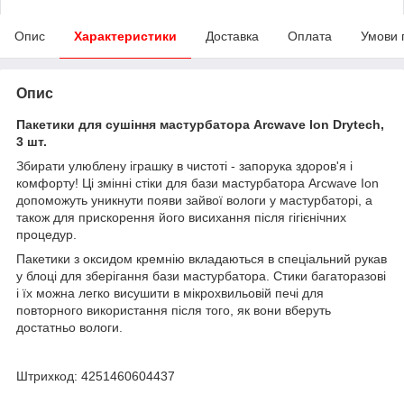
Опис
Характеристики
Доставка
Оплата
Умови 
Опис
Пакетики для сушіння мастурбатора Arcwave Ion Drytech,
3 шт.
Збирати улюблену іграшку в чистоті - запорука здоров'я і
комфорту! Ці змінні стіки для бази мастурбатора Arcwave Ion
допоможуть уникнути появи зайвої вологи у мастурбаторі, а
також для прискорення його висихання після гігієнічних
процедур.
Пакетики з оксидом кремнію вкладаються в спеціальний рукав
у блоці для зберігання бази мастурбатора. Стики багаторазові
і їх можна легко висушити в мікрохвильовій печі для
повторного використання після того, як вони вберуть
достатньо вологи.
Штрихкод: 4251460604437