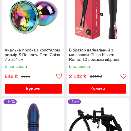
Анальна пробка з кристалом
Вібратор вагінальний з
розмір S Rainbow Gem Chisa
малюнком Chisa Kissen
7 х 2.7 см
Romp, 10 режимів вібрації,
чорний
В наявності
В наявності
546
2 142
₴
₴
650 ₴
2 550 ₴
Купити
Купити
–16%
–15%