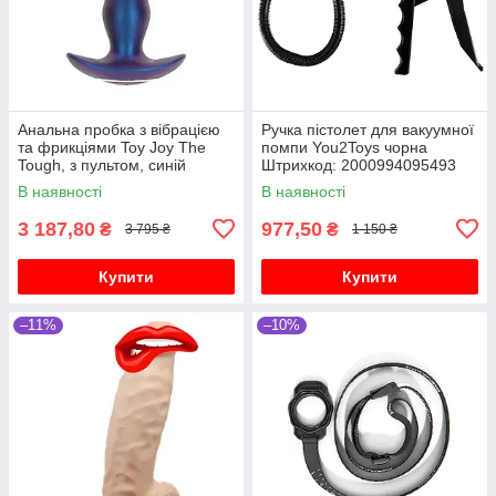
Анальна пробка з вібрацією
Ручка пістолет для вакуумної
та фрикціями Toy Joy The
помпи You2Toys чорна
Tough, з пультом, синій
Штрихкод: 2000994095493
В наявності
В наявності
3 187,80
977,50
₴
₴
3 795 ₴
1 150 ₴
Купити
Купити
–11%
–10%