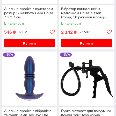
Анальна пробка з кристалом
Вібратор вагінальний з
розмір S Rainbow Gem Chisa
малюнком Chisa Kissen
7 х 2.7 см
Romp, 10 режимів вібрації,
чорний
В наявності
В наявності
546
2 142
₴
₴
650 ₴
2 550 ₴
Купити
Купити
–16%
–15%
Анальна пробка з вібрацією
Ручка пістолет для вакуумної
та фрикціями Toy Joy The
помпи You2Toys чорна