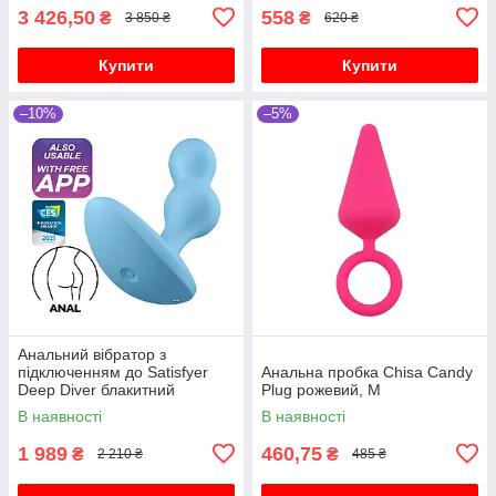
3 426,50
558
₴
₴
3 850 ₴
620 ₴
Купити
Купити
–10%
–5%
Анальний вібратор з
підключенням до Satisfyer
Анальна пробка Chisa Candy
Deep Diver блакитний
Plug рожевий, M
В наявності
В наявності
1 989
460,75
₴
₴
2 210 ₴
485 ₴