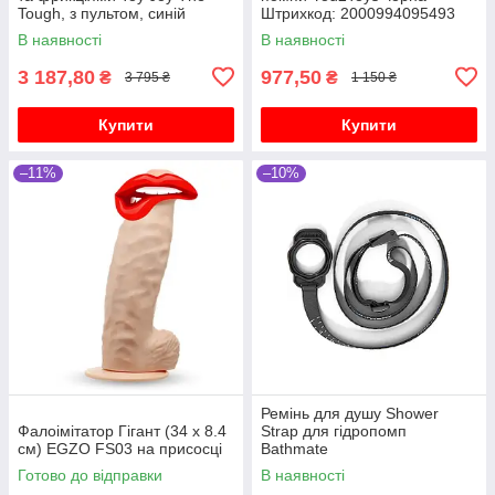
Tough, з пультом, синій
Штрихкод: 2000994095493
В наявності
В наявності
3 187,80
977,50
₴
₴
3 795 ₴
1 150 ₴
Купити
Купити
–11%
–10%
Ремінь для душу Shower
Фалоімітатор Гігант (34 х 8.4
Strap для гідропомп
см) EGZO FS03 на присосці
Bathmate
Готово до відправки
В наявності