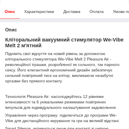
Опис
Характеристики
Доставка
Оплата
Умови п
Опис
Кліторальний вакуумний стимулятор We-Vibe
Melt 2 м'ятний
Підніміть свої відчуття на новий рівень за допомогою
кліторального стимулятора We-Vibe Melt 2 Pleasure Air -
революційної іграшки, розробленої як сольного, так парного
сексу. Його елегантний ергономічний дизайн забезпечує
сильний повітряний тиск на клітор, викликаючи незабутні
оргазми без прямого контакту.
Технологія Pleasure Air: насолоджуйтесь 12 рівнями
інтенсивності та 6 унікальними режимами повітряних
імпульсів для індивідуального налаштування задоволення.
Управління через програму: підключіться до програми We-
Vibe для дистанційного керування та гри на великій відстані.
Smart Silence: активується лише при контакті зі шкірою,