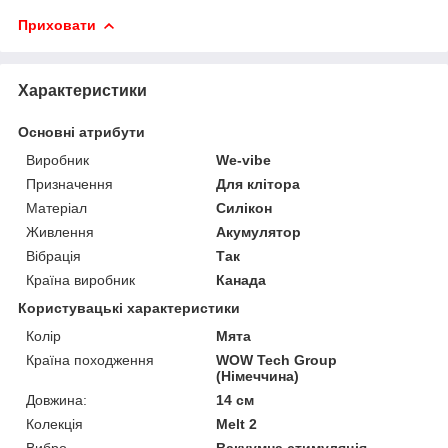
Приховати
Характеристики
Основні атрибути
Виробник
We-vibe
Призначення
Для клітора
Матеріал
Силікон
Живлення
Акумулятор
Вібрація
Так
Країна виробник
Канада
Користувацькі характеристики
Колір
Мята
Країна походження
WOW Tech Group
(Німеччина)
Довжина:
14 см
Колекція
Melt 2
Вибро
Вакуумна стимуляція