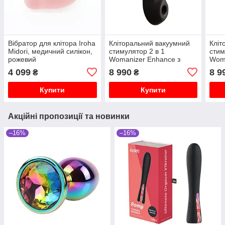
Вібратор для клітора Iroha
Кліторальний вакуумний
Кліт
Midori, медичний силікон,
стимулятор 2 в 1
стим
рожевий
Womanizer Enhance з
Woma
вібрацією, чорний
вібр
4 099
8 990
8 9
₴
₴
Купити
Купити
Акційні пропозиції та новинки
–16%
–16%