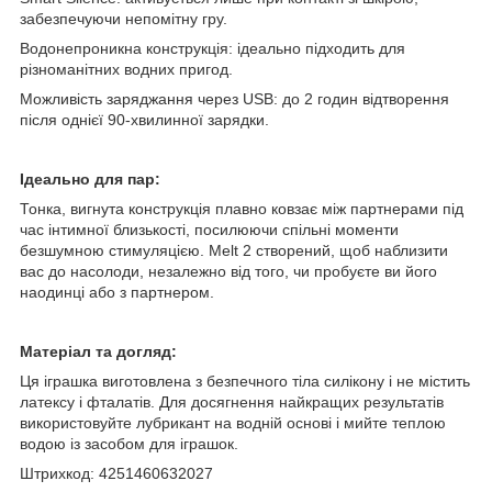
забезпечуючи непомітну гру.
Водонепроникна конструкція: ідеально підходить для
різноманітних водних пригод.
Можливість заряджання через USB: до 2 годин відтворення
після однієї 90-хвилинної зарядки.
Ідеально для пар:
Тонка, вигнута конструкція плавно ковзає між партнерами під
час інтимної близькості, посилюючи спільні моменти
безшумною стимуляцією. Melt 2 створений, щоб наблизити
вас до насолоди, незалежно від того, чи пробуєте ви його
наодинці або з партнером.
Матеріал та догляд:
Ця іграшка виготовлена з безпечного тіла силікону і не містить
латексу і фталатів. Для досягнення найкращих результатів
використовуйте лубрикант на водній основі і мийте теплою
водою із засобом для іграшок.
Штрихкод: 4251460632027