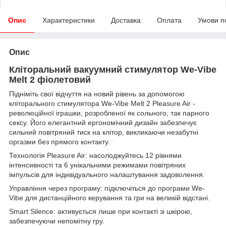
Опис
Характеристики
Доставка
Оплата
Умови п
Опис
Кліторальний вакуумний стимулятор We-Vibe
Melt 2 фіолетовий
Підніміть свої відчуття на новий рівень за допомогою
кліторального стимулятора We-Vibe Melt 2 Pleasure Air -
революційної іграшки, розробленої як сольного, так парного
сексу. Його елегантний ергономічний дизайн забезпечує
сильний повітряний тиск на клітор, викликаючи незабутні
оргазми без прямого контакту.
Технологія Pleasure Air: насолоджуйтесь 12 рівнями
інтенсивності та 6 унікальними режимами повітряних
імпульсів для індивідуального налаштування задоволення.
Управління через програму: підключіться до програми We-
Vibe для дистанційного керування та гри на великій відстані.
Smart Silence: активується лише при контакті зі шкірою,
забезпечуючи непомітну гру.