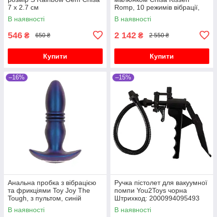
7 х 2.7 см
Romp, 10 режимів вібрації,
чорний
В наявності
В наявності
546
2 142
₴
₴
650 ₴
2 550 ₴
Купити
Купити
–16%
–15%
Анальна пробка з вібрацією
Ручка пістолет для вакуумної
та фрикціями Toy Joy The
помпи You2Toys чорна
Tough, з пультом, синій
Штрихкод: 2000994095493
В наявності
В наявності