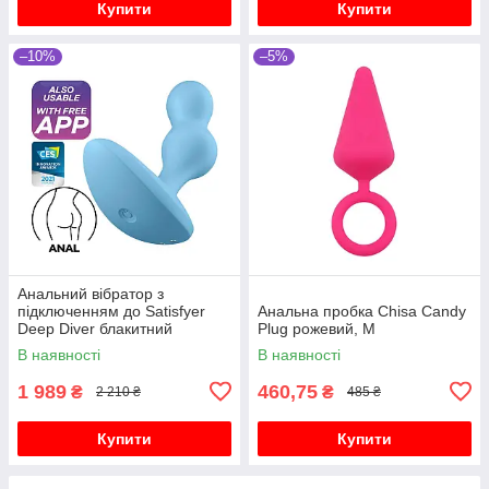
Купити
Купити
–10%
–5%
Анальний вібратор з
підключенням до Satisfyer
Анальна пробка Chisa Candy
Deep Diver блакитний
Plug рожевий, M
В наявності
В наявності
1 989
460,75
₴
₴
2 210 ₴
485 ₴
Купити
Купити