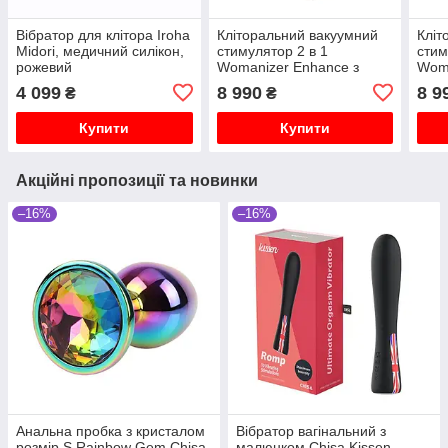
Вібратор для клітора Iroha
Кліторальний вакуумний
Кліт
Midori, медичний силікон,
стимулятор 2 в 1
стим
рожевий
Womanizer Enhance з
Woma
вібрацією, чорний
вібр
4 099
8 990
8 9
₴
₴
Купити
Купити
Акційні пропозиції та новинки
–16%
–16%
Анальна пробка з кристалом
Вібратор вагінальний з
розмір S Rainbow Gem Chisa
малюнком Chisa Kissen