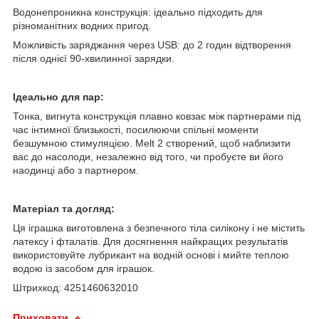
Водонепроникна конструкція: ідеально підходить для
різноманітних водних пригод.
Можливість заряджання через USB: до 2 годин відтворення
після однієї 90-хвилинної зарядки.
Ідеально для пар:
Тонка, вигнута конструкція плавно ковзає між партнерами під
час інтимної близькості, посилюючи спільні моменти
безшумною стимуляцією. Melt 2 створений, щоб наблизити
вас до насолоди, незалежно від того, чи пробуєте ви його
наодинці або з партнером.
Матеріал та догляд:
Ця іграшка виготовлена з безпечного тіла силікону і не містить
латексу і фталатів. Для досягнення найкращих результатів
використовуйте лубрикант на водній основі і мийте теплою
водою із засобом для іграшок.
Штрихкод: 4251460632010
Приховати