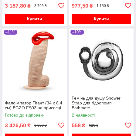
3 187,80
977,50
₴
₴
3 795 ₴
1 150 ₴
Купити
Купити
–11%
–10%
Ремінь для душу Shower
Фалоімітатор Гігант (34 х 8.4
Strap для гідропомп
см) EGZO FS03 на присосці
Bathmate
Готово до відправки
В наявності
3 426,50
558
₴
₴
3 850 ₴
620 ₴