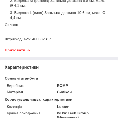
Виделка M (рожева) Загальна довжина 8,8 см, макс.
Ø 4,1 см.
Виделка L (синя) Загальна довжина 10,6 см, макс. Ø
4,4 см.
Силікон
Штрихкод: 4251460632317
Приховати
Характеристики
Основні атрибути
Виробник
ROMP
Матеріал
Силікон
Користувальницькі характеристики
Колекція
Luster
Країна походження
WOW Tech Group
(Німеччина)