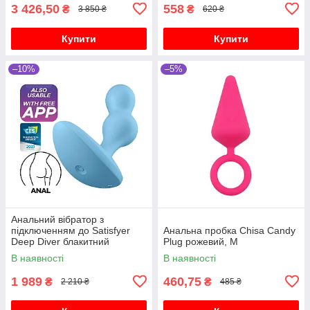
3 426,50
558
₴
₴
3 850 ₴
620 ₴
Купити
Купити
–10%
–5%
Анальний вібратор з
підключенням до Satisfyer
Анальна пробка Chisa Candy
Deep Diver блакитний
Plug рожевий, M
В наявності
В наявності
1 989
460,75
₴
₴
2 210 ₴
485 ₴