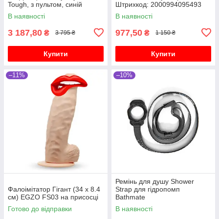
Tough, з пультом, синій
Штрихкод: 2000994095493
В наявності
В наявності
3 187,80
977,50
₴
₴
3 795 ₴
1 150 ₴
Купити
Купити
–11%
–10%
Ремінь для душу Shower
Фалоімітатор Гігант (34 х 8.4
Strap для гідропомп
см) EGZO FS03 на присосці
Bathmate
Готово до відправки
В наявності