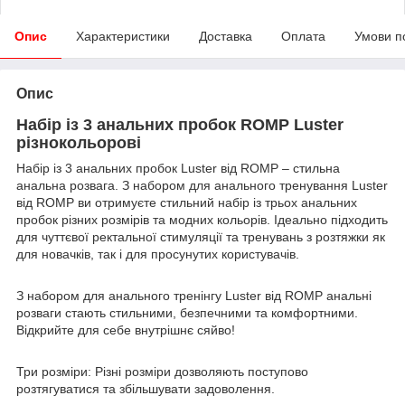
Опис
Характеристики
Доставка
Оплата
Умови п
Опис
Набір із 3 анальних пробок ROMP Luster
різнокольорові
Набір із 3 анальних пробок Luster від ROMP – стильна
анальна розвага. З набором для анального тренування Luster
від ROMP ви отримуєте стильний набір із трьох анальних
пробок різних розмірів та модних кольорів. Ідеально підходить
для чуттєвої ректальної стимуляції та тренувань з розтяжки як
для новачків, так і для просунутих користувачів.
З набором для анального тренінгу Luster від ROMP анальні
розваги стають стильними, безпечними та комфортними.
Відкрийте для себе внутрішнє сяйво!
Три розміри: Різні розміри дозволяють поступово
розтягуватися та збільшувати задоволення.