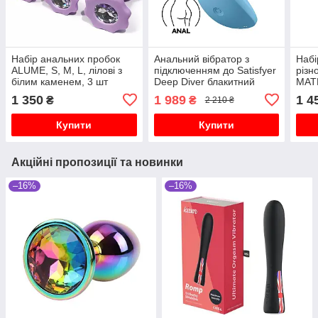
Набір анальних пробок
Анальний вібратор з
Набі
ALUME, S, M, L, лілові з
підключенням до Satisfyer
різн
білим каменем, 3 шт
Deep Diver блакитний
MAT
різн
1 350
1 989
1 4
₴
₴
2 210 ₴
каме
Купити
Купити
Акційні пропозиції та новинки
–16%
–16%