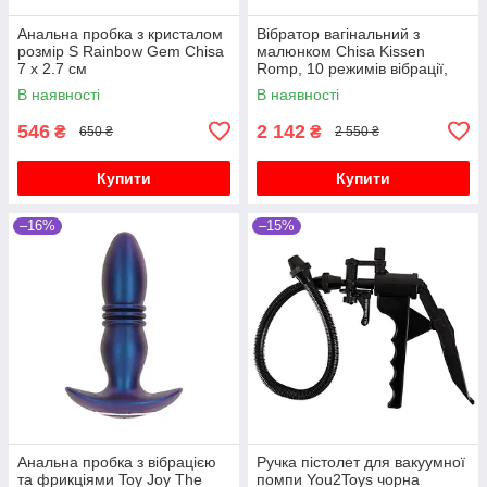
Анальна пробка з кристалом
Вібратор вагінальний з
розмір S Rainbow Gem Chisa
малюнком Chisa Kissen
7 х 2.7 см
Romp, 10 режимів вібрації,
чорний
В наявності
В наявності
546
2 142
₴
₴
650 ₴
2 550 ₴
Купити
Купити
–16%
–15%
Анальна пробка з вібрацією
Ручка пістолет для вакуумної
та фрикціями Toy Joy The
помпи You2Toys чорна