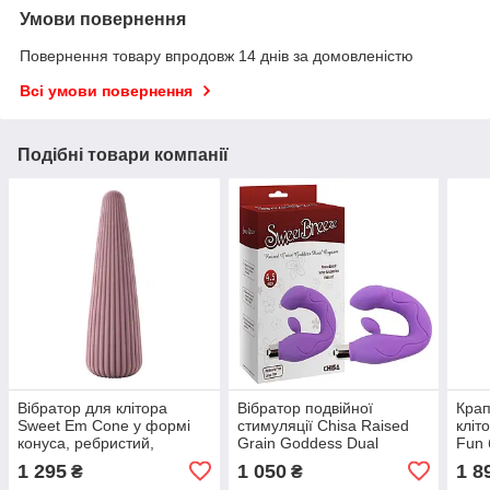
Умови повернення
Повернення товару впродовж 14 днів за домовленістю
Всі умови повернення
Подібні товари компанії
Вібратор для клітора
Вібратор подвійної
Крап
Sweet Em Cone у формі
стимуляції Chisa Raised
кліто
конуса, ребристий,
Grain Goddess Dual
Fun 
фіолетовий, 12,8 × 3,8 см
Orgasm для точки G та
1 295
1 050
1 8
₴
₴
клітора, фіолетовий