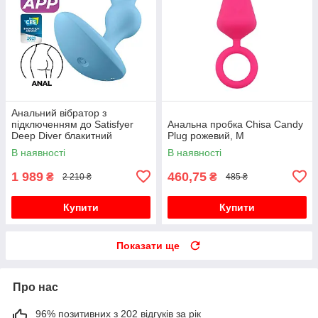
Анальний вібратор з
підключенням до Satisfyer
Анальна пробка Chisa Candy
Deep Diver блакитний
Plug рожевий, M
В наявності
В наявності
1 989
460,75
₴
₴
2 210 ₴
485 ₴
Купити
Купити
Показати ще
Про нас
96% позитивних з 202 відгуків за рік