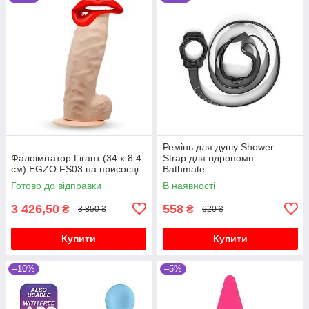
Ремінь для душу Shower
Фалоімітатор Гігант (34 х 8.4
Strap для гідропомп
см) EGZO FS03 на присосці
Bathmate
Готово до відправки
В наявності
3 426,50
558
₴
₴
3 850 ₴
620 ₴
Купити
Купити
–10%
–5%