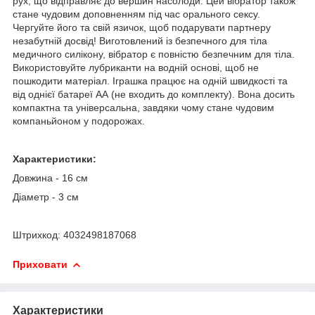
рух, що відправляє до вершин насолоди. Цей вібратор також
стане чудовим доповненням під час орального сексу.
Чергуйте його та свій язичок, щоб подарувати партнеру
незабутній досвід! Виготовлений із безпечного для тіла
медичного силікону, вібратор є повністю безпечним для тіла.
Використовуйте лубриканти на водній основі, щоб не
пошкодити матеріал. Іграшка працює на одній швидкості та
від однієї батареї АА (не входить до комплекту). Вона досить
компактна та універсальна, завдяки чому стане чудовим
компаньйоном у подорожах.
Характеристики:
Довжина - 16 см
Діаметр - 3 см
Штрихкод: 4032498187068
Приховати
Характеристики