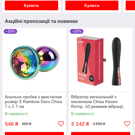
Купити
Купити
Акційні пропозиції та новинки
–16%
–16%
Анальна пробка з кристалом
Вібратор вагінальний з
розмір S Rainbow Gem Chisa
малюнком Chisa Kissen
7 х 2.7 см
Romp, 10 режимів вібрації,
чорний
В наявності
В наявності
546
2 142
₴
₴
650 ₴
2 550 ₴