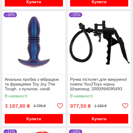
Купити
Купити
–16%
–15%
Анальна пробка з вібрацією
Ручка пістолет для вакуумної
та фрикціями Toy Joy The
помпи You2Toys чорна
Tough, з пультом, синій
Штрихкод: 2000994095493
В наявності
В наявності
3 187,80
977,50
₴
₴
3 795 ₴
1 150 ₴
Купити
Купити
–11%
–10%