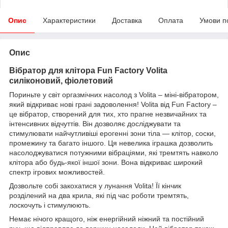
Опис
Характеристики
Доставка
Оплата
Умови п
Опис
Вібратор для клітора Fun Factory Volita
силіконовий, фіолетовий
Пориньте у світ оргазмічних насолод з Volita – міні-вібратором,
який відкриває нові грані задоволення! Volita від Fun Factory –
це вібратор, створений для тих, хто прагне незвичайних та
інтенсивних відчуттів. Він дозволяє досліджувати та
стимулювати найчутливіші ерогенні зони тіла — клітор, соски,
промежину та багато іншого. Ця невелика іграшка дозволить
насолоджуватися потужними вібраціями, які тремтять навколо
клітора або будь-якої іншої зони. Вона відкриває широкий
спектр ігрових можливостей.
Дозвольте собі закохатися у лунання Volita! Її кінчик
розділений на два крила, які під час роботи тремтять,
лоскочуть і стимулюють.
Немає нічого кращого, ніж енергійний ніжний та постійний