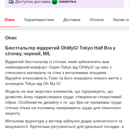
Доступна доставка
Опис
Характеристики
Доставка
Оплата
Умови п
Опис
Бюстгальтер відкритий OhMyG! Tokyo Half Bra у
сіточку, чорний, M/L
Відкритий бюстгальтер із сіточки, який забезпечить вам
неймовірний комфорт. Серія Tokyo від OhMyG! це мікс з
глянсового матеріалу та сітки з металевими кільцями.
Відчуйте інтенсивність Токіо та його яскравого нічного життя з
колекцією Tokyo від Oh My G!
Модель не має жорстких елементів, що підтримують, що
дозволяє йому підкреслювати груди, створюючи спокусливий
образ. Особливістю дизайну є те, що бра не прикриває груди,
сіточка тільки на половину прикривають груди для пікантного
акценту.
Металева фурнітура у вигляді каблучок додає елегантності та
вишуканості. Бретельки регулюються для ідеальної посадки, а