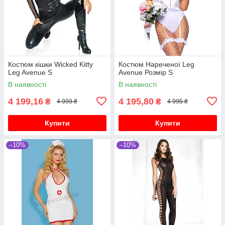
Костюм кішки Wicked Kitty
Костюм Нареченої Leg
Leg Avenue S
Avenue Розмір S
В наявності
В наявності
4 199,16
4 195,80
₴
₴
4 999 ₴
4 995 ₴
Купити
Купити
–10%
–10%