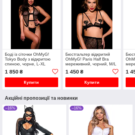
Боді із сіточки OhMyG!
Бюстгальтер відкритий
Бюст
Tokyo Body з відкритою
OhMyG! Paris Half Bra
OhMy
спиною, чорне, L-XL
мереживний, чорний, M/L
мере
1 850
1 450
1 4
₴
₴
Купити
Купити
Акційні пропозиції та новинки
–16%
–16%