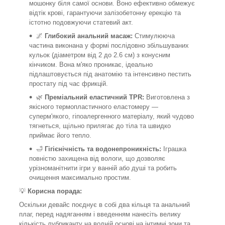
мошонку біля самої основи. Воно ефективно обмежує
відтік крові, гарантуючи залізобетонну ерекцію та
істотно подовжуючи статевий акт.
🌌
Глибокий анальний масаж:
Стимулююча
частина виконана у формі послідовно збільшуваних
кульок (діаметром від 2 до 2.6 см) з конусним
кінчиком. Вона м'яко проникає, ідеально
підлаштовується під анатомію та інтенсивно пестить
простату під час фрикцій.
🌿
Преміальний еластичний TPR:
Виготовлена з
якісного термопластичного еластомеру —
суперм'якого, гіпоалергенного матеріалу, який чудово
тягнеться, щільно прилягає до тіла та швидко
приймає його тепло.
🛁
Гігієнічність та водонепроникність:
Іграшка
повністю захищена від вологи, що дозволяє
урізноманітнити ігри у ванній або душі та робить
очищення максимально простим.
💡
Корисна порада:
Оскільки девайс поєднує в собі два кільця та анальний
плаг, перед надяганням і введенням нанесіть велику
кількість лубриканту на водній основі на інтимні зони та