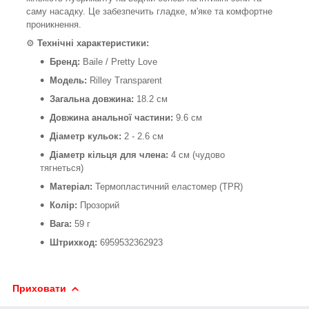
саму насадку. Це забезпечить гладке, м'яке та комфортне
проникнення.
⚙️
Технічні характеристики:
Бренд:
Baile / Pretty Love
Модель:
Rilley Transparent
Загальна довжина:
18.2 см
Довжина анальної частини:
9.6 см
Діаметр кульок:
2 - 2.6 см
Діаметр кільця для члена:
4 см (чудово
тягнеться)
Матеріал:
Термопластичний еластомер (TPR)
Колір:
Прозорий
Вага:
59 г
Штрихкод:
6959532362923
Приховати