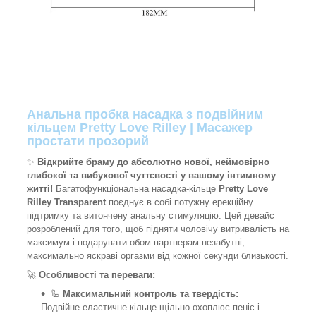
Анальна пробка насадка з подвійним
кільцем Pretty Love Rilley | Масажер
простати прозорий
✨
Відкрийте браму до абсолютно нової, неймовірно
глибокої та вибухової чуттєвості у вашому інтимному
житті!
Багатофункціональна насадка-кільце
Pretty Love
Rilley Transparent
поєднує в собі потужну ерекційну
підтримку та витончену анальну стимуляцію. Цей девайс
розроблений для того, щоб підняти чоловічу витривалість на
максимум і подарувати обом партнерам незабутні,
максимально яскраві оргазми від кожної секунди близькості.
🚀
Особливості та переваги:
🦾
Максимальний контроль та твердість:
Подвійне еластичне кільце щільно охоплює пеніс і