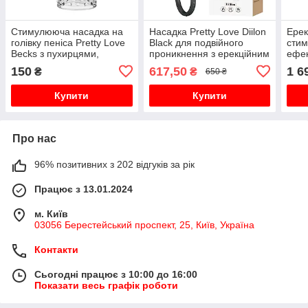
Стимулююча насадка на
Насадка Pretty Love Diilon
Ерек
голівку пеніса Pretty Love
Black для подвійного
стим
Becks з пухирцями,
проникнення з ерекційним
ефек
прозора, 8 × 3,8 см
кільцем
Наса
150
617,50
1 6
₴
₴
650 ₴
зар
Купити
Купити
Про нас
96% позитивних з 202 відгуків за рік
Працює з 13.01.2024
м. Київ
03056 Берестейський проспект, 25, Київ, Україна
Контакти
Сьогодні працює з 10:00 до 16:00
Показати весь графік роботи