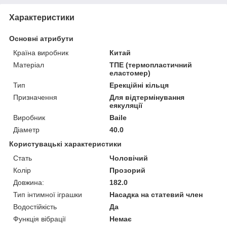
Характеристики
Основні атрибути
Країна виробник
Китай
Матеріал
ТПЕ (термопластичний
еластомер)
Тип
Ерекційні кільця
Призначення
Для відтермінування
еякуляції
Виробник
Baile
Діаметр
40.0
Користувацькі характеристики
Стать
Чоловічий
Колір
Прозорий
Довжина:
182.0
Тип інтимної іграшки
Насадка на статевий член
Водостійкість
Да
Функція вібрації
Немає