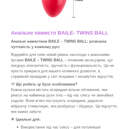
Анальне намисто BAILE- TWINS BALL
Анальні намистини BAILE – TWINS BALL: розкішна
чуттєвість у кожному русі
Відкрийте для себе новий рівень насолоди з анальними
бусами
BAILE – TWINS BALL
– інтимним аксесуаром, що
поєднує елегантність, зручність і функціональність. Це не
просто прикраса для вашого інтимного дозвілля, а
справжній провідник у світ яскравих і незабутніх відчуттів.
💜
Що робить ці буси особливими?
Кожна кулька містить всередині вільне обтяження, яке
реагує на найменші рухи тіла – під час сексу чи звичайної
ходьби. Вони м’яко постукують зсередини, даруючи
вібруючу стимуляцію, яка розбурхує і збуджує. Це відчуття,
яке важко забути.
🌟
Ідеальні для:
Використання під час сексу – для потужнішої