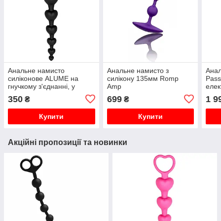
Анальне намисто
Анальне намисто з
Анал
силіконове ALUME на
силікону 135мм Romp
Pass
гнучкому з'єднанні, у
Amp
елек
формі сердечок, чорне
пуль
350
699
1 9
₴
₴
7,6 
Купити
Купити
Акційні пропозиції та новинки