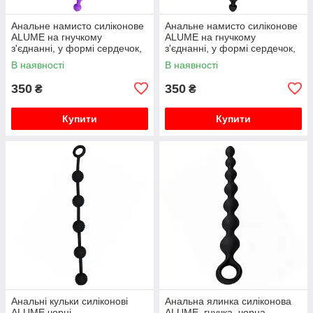
Анальне намисто силіконове
Анальне намисто силіконове
ALUME на гнучкому
ALUME на гнучкому
з'єднанні, у формі сердечок,
з'єднанні, у формі сердечок,
фіолетове
чорне
В наявності
В наявності
350
350
₴
₴
Купити
Купити
Анальні кульки силіконові
Анальна ялинка силіконова
ALUME чорні
ALUME, гнучка, чорна