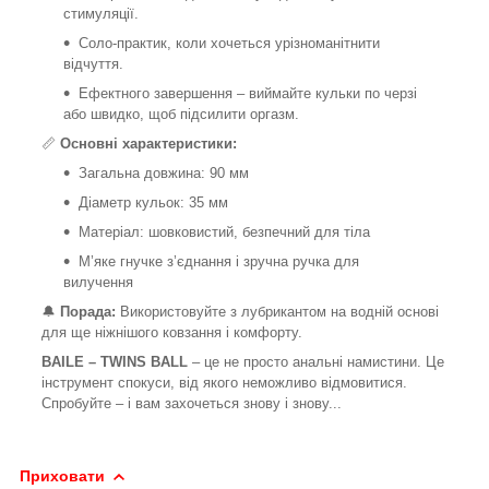
стимуляції.
Соло-практик, коли хочеться урізноманітнити
відчуття.
Ефектного завершення – виймайте кульки по черзі
або швидко, щоб підсилити оргазм.
📏
Основні характеристики:
Загальна довжина: 90 мм
Діаметр кульок: 35 мм
Матеріал: шовковистий, безпечний для тіла
М’яке гнучке з’єднання і зручна ручка для
вилучення
🔔
Порада:
Використовуйте з лубрикантом на водній основі
для ще ніжнішого ковзання і комфорту.
BAILE – TWINS BALL
– це не просто анальні намистини. Це
інструмент спокуси, від якого неможливо відмовитися.
Спробуйте – і вам захочеться знову і знову...
Приховати