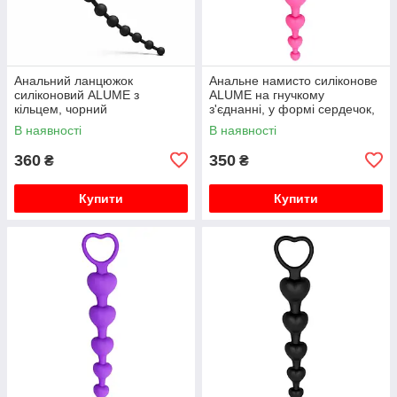
Анальний ланцюжок
Анальне намисто силіконове
силіконовий ALUME з
ALUME на гнучкому
кільцем, чорний
з'єднанні, у формі сердечок,
рожеве
В наявності
В наявності
360
350
₴
₴
Купити
Купити