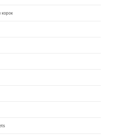
 корок
ets