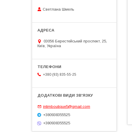
Светлана Шмель
03056 Берестейський проспект, 25,
Київ, Україна
+380 (93) 835-55-25
intimboutique5@gmail.com
+380938355525
+380938355525