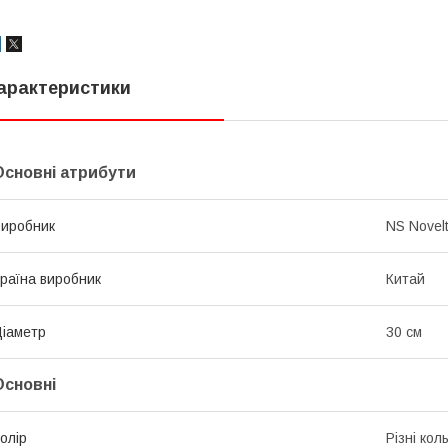
арактеристики
Основні атрибути
иробник
NS Novelt
раїна виробник
Китай
іаметр
30 см
Основні
олір
Різні кол