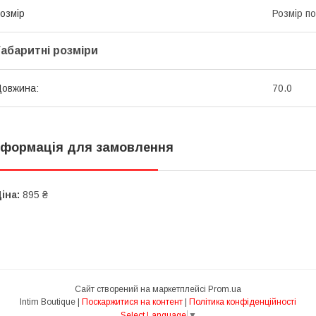
озмір
Розмір по
Габаритні розміри
овжина:
70.0
нформація для замовлення
іна:
895 ₴
Сайт створений на маркетплейсі
Prom.ua
Intim Boutique |
Поскаржитися на контент
|
Політика конфіденційності
Select Language
▼