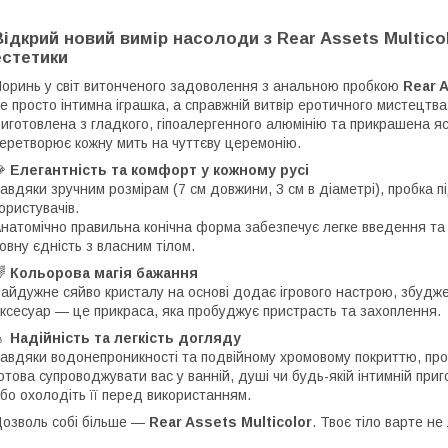
Відкрий новий вимір насолоди з Rear Assets Multic
естетики
оринь у світ витонченого задоволення з анальною пробкою
Rear A
е просто інтимна іграшка, а справжній витвір еротичного мистецтва
иготовлена з гладкого, гіпоалергенного алюмінію та прикрашена я
еретворює кожну мить на чуттєву церемонію.
💎
Елегантність та комфорт у кожному русі
авдяки зручним розмірам (7 см довжини, 3 см в діаметрі), пробка п
ористувачів.
натомічно правильна конічна форма забезпечує легке введення та
овну єдність з власним тілом.
🌈
Кольорова магія бажання
айдужне сяйво кристалу на основі додає ігрового настрою, збудж
ксесуар — це прикраса, яка пробуджує пристрасть та захоплення.
💧
Надійність та легкість догляду
авдяки водонепроникності та подвійному хромовому покриттю, проб
отова супроводжувати вас у ванній, душі чи будь-якій інтимній приго
бо охолодіть її перед використанням.
озволь собі більше —
Rear Assets Multicolor
. Твоє тіло варте не