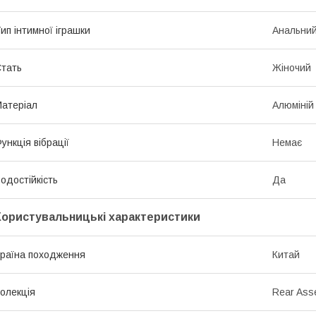
ип інтимної іграшки
Анальний
тать
Жіночий
атеріал
Алюміній
ункція вібрації
Немає
одостійкість
Да
Користувальницькі характеристики
раїна походження
Китай
олекція
Rear Ass