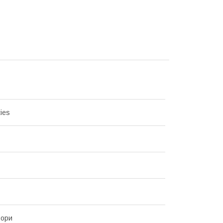
ies
ьори