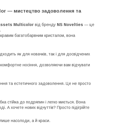
olor — мистецтво задоволення та
ssets Multicolor
від бренду
NS Novelties
— це
.
скравим багатобарвним кристалом, вона
ідходить як для новачків, так і для досвідчених
 комфортне носіння, дозволяючи вам відчувати
ення та естетичного задоволення. Це не просто
ка стійка до подряпин і легко миється. Вона
ді. А хочете нових відчуттів? Просто підігрійте
 лише насолоди, а й краси.