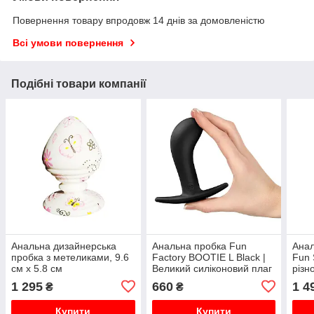
Повернення товару впродовж 14 днів за домовленістю
Всі умови повернення
Подібні товари компанії
Анальна дизайнерська
Анальна пробка Fun
Ана
пробка з метеликами, 9.6
Factory BOOTIE L Black |
Fun S
см х 5.8 см
Великий силіконовий плаг
різн
4 см із тонкою нічкою
см
1 295
660
1 4
₴
₴
Купити
Купити