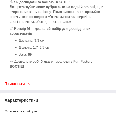
💦
Як доглядати за вашою BOOTIE?
Використовуйте
лише лубриканти на водній основі
, щоб
зберегти м’якість силікону. Після використання промийте
пробку теплою водою з м’яким милом або обробіть
спеціальним засобом для секс-іграшок.
📏
Розмір M – ідеальний вибір для досвідчених
користувачів
Довжина:
9,3 см
Діаметр:
1,7–3,5 см
Вага:
69 г
💋
Дозвольте собі більше насолоди з Fun Factory
BOOTIE!
Приховати
Характеристики
Основні атрибути