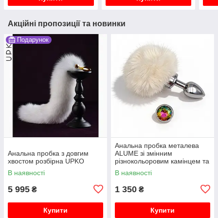
Акційні пропозиції та новинки
Подарунок
Анальна пробка металева
Анальна пробка з довгим
ALUME зі змінним
хвостом розбірна UPKO
різнокольоровим камінцем та
білим хвостиком на магніті
В наявності
В наявності
5 995
1 350
₴
₴
Купити
Купити