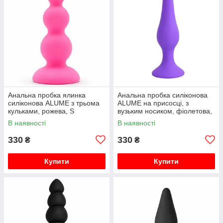
Анальна пробка ялинка
Анальна пробка силіконова
силіконова ALUME з трьома
ALUME на присосці, з
кульками, рожева, S
вузьким носиком, фіолетова,
M
В наявності
В наявності
330
330
₴
₴
Купити
Купити