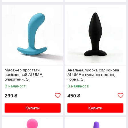
Масажер простати
Анальна пробка силіконова
силіконовий ALUME,
ALUME з вузькою ніжкою,
блакитний, S
чорна, S
В наявності
В наявності
299
450
₴
₴
Купити
Купити