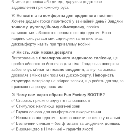
ближче до пеніса або дилдо, даруючи додаткове
задоволення при кожному русі.
👗
Непомітна та комфортна для щоденного носіння
Хочете додати трохи пікантності у звичайний день? Завдяки
тонкому, дугоподібному обмежувачу
, пробка
залишається абсолютно непомітною під одягом. Вона
надійно фіксується між сідницями та не викликає
дискомфорту навіть при тривалому носінні.
🌿
Якість, якій можна довіряти
Виготовлена з
гіпоалергенного медичного силікону
, ця
пробка абсолютно безпечна для тіла. Гладенька поверхня
забезпечує
м’яке та плавне введення
, а гнучка основа
дозволяє змінювати пози без дискомфорту.
Непориста
структура
матеріалу не вбирає запахи, що робить догляд за
іграшкою напрочуд простим.
🎯
Чому вам варто обрати Fun Factory BOOTIE?
✅ Створює приємне відчуття наповненості
✅ Стимулює найглибші ерогенні зони
✅ Гнучка основа для комфортного використання
✅ Непомітна під одягом – можна носити не лише у спальні
✅ Безпечний силікон – без фталатів та шкідливих домішок
✅ Виробництво в Німеччині – гарантія якості