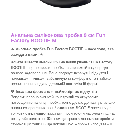
Анальна силіконова пробка 9 см Fun
Factory BOOTIE M
🔥
Анальна пробка Fun Factory BOOTIE – насолода, яка
завжди з вами!
🔥
Хочете вивести анальні ігри на новий рівень?
Fun Factory
BOOTIE
– це не просто пробка, а справжній шедевр для
вашого задоволення! Вона подарує незабутні відчуття і
чоловікам, і жінкам, забезпечуючи комфортне та глибоке
проникнення завдяки ідеальній анатомічній формі.
💖
Ідеальна форма для неймовірних відчуттів
Завдяки плавно вигнутій конструкції та округлому
потовщенню на кінці, пробка точно дістає до найчутливіших
анальних ерогенних зон.
Чоловікам
BOOTIE забезпечує
точкову стимуляцію простати, посилюючи насолоду під час
сексу або соло-ігор.
Жінкам
ця іграшка допомагає зробити
стимуляцію точки G ще яскравішою – пробка «посуває» її