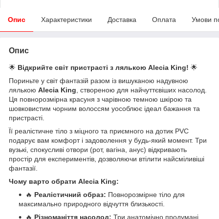
Опис
Характеристики
Доставка
Оплата
Умови п
Опис
🌟
Відкрийте світ пристрасті з лялькою Alecia King!
🌟
Пориньте у світ фантазій разом із вишуканою надувною
лялькою
Alecia King
, створеною для найчуттєвіших насолод.
Ця повнорозмірна красуня з чарівною темною шкірою та
шовковистим чорним волоссям уособлює ідеал бажання та
пристрасті.
Її реалістичне тіло з міцного та приємного на дотик PVC
подарує вам комфорт і задоволення у будь-який момент. Три
вузькі, спокусливі отвори (рот, вагіна, анус) відкривають
простір для експериментів, дозволяючи втілити найсміливіші
фантазії.
Чому варто обрати Alecia King:
🔥
Реалістичний образ:
Повнорозмірне тіло для
максимально природного відчуття близькості.
🔥
Різноманіття насолод:
Три анатомічно продумані