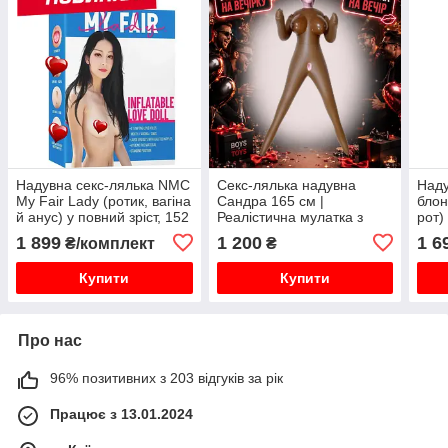
Надувна секс-лялька NMC
Секс-лялька надувна
Наду
My Fair Lady (ротик, вагіна
Сандра 165 см |
блон
й анус) у повний зріст, 152
Реалістична мулатка з
рот)
см. Новинка
трьома отворами
Doll
1 899
1 200
1 6
₴/комплект
₴
Екск
Купити
Купити
Про нас
96% позитивних з 203 відгуків за рік
Працює з 13.01.2024